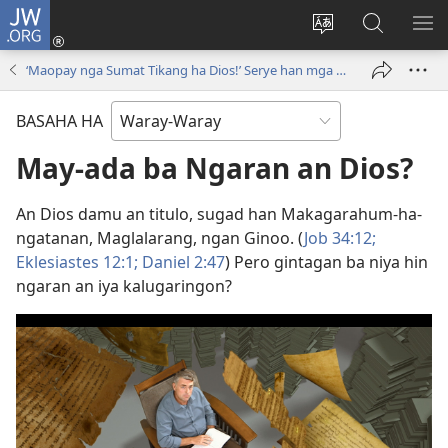
JW.ORG
Pag-
log
Balyui
Pamiling
IPA
In
hin
ha
AN
‘Maopay nga Sumat Tikang ha Dios!’ Serye han mga Video
(opens
yinaknan
JW.ORG
ME
new
an
BASAHA HA
window)
site
May-ada ba Ngaran an Dios?
An Dios damu an titulo, sugad han Makagarahum-ha-
ngatanan, Maglalarang, ngan Ginoo. (
Job 34:12;
Eklesiastes 12:1;
Daniel 2:47
) Pero gintagan ba niya hin
ngaran an iya kalugaringon?