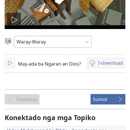
I-
play
Pagpili
hin
an
Yinaknan
I-download
May-ada ba Ngaran an Dios?
I-
Opsyon
video
play
ha
pag-
download
hin
Naglabay
Sunod
mga
video
recording
Konektado nga mga Topiko