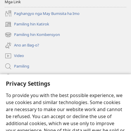
Mga Link
Paghangyo nga May Bumisita ha Imo
Pamiling hin Katirok
(opens
new
Pamiling hin Kombensyon
(opens
window)
new
Ano an Bag-o?
window)
Video
Pamiling
Impormasyon Para ha mga Opisyal han Gobyerno
Privacy Settings
Donasyon
(opens
To provide you with the best possible experience, we
new
use cookies and similar technologies. Some cookies
window)
Watchtower ONLINE LIBRARY
are necessary to make our website work and cannot
(opens
be refused. You can accept or decline the use of
new
®
JW Hub
window)
additional cookies, which we use only to improve
(opens
new
your experience. None of this data will ever be sold or