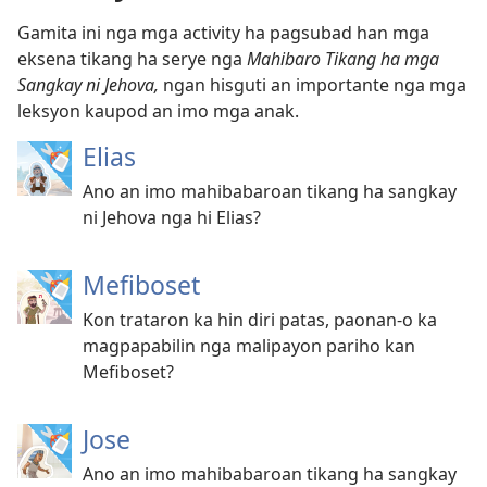
Gamita ini nga mga activity ha pagsubad han mga
eksena tikang ha serye nga
Mahibaro Tikang ha mga
Sangkay ni Jehova,
ngan hisguti an importante nga mga
leksyon kaupod an imo mga anak.
Elias
Ano an imo mahibabaroan tikang ha sangkay
ni Jehova nga hi Elias?
Mefiboset
Kon trataron ka hin diri patas, paonan-o ka
magpapabilin nga malipayon pariho kan
Mefiboset?
Jose
Ano an imo mahibabaroan tikang ha sangkay