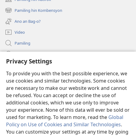
(opens
Activity
new
Pamiling hin Kombensyon
(opens
window)
new
Ano an Bag-o?
window)
Video
Pamiling
Impormasyon Para ha mga Opisyal han Gobyerno
Privacy Settings
Donasyon
(opens
To provide you with the best possible experience, we
new
use cookies and similar technologies. Some cookies
window)
Watchtower ONLINE LIBRARY
are necessary to make our website work and cannot
(opens
new
be refused. You can accept or decline the use of
®
JW Hub
window)
additional cookies, which we use only to improve
(opens
new
your experience. None of this data will ever be sold or
window)
used for marketing. To learn more, read the
Global
Policy on Use of Cookies and Similar Technologies
.
Copyright
© 2026 Watch Tower Bible and Tract Society of Pennsylvania.
You can customize your settings at any time by going