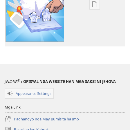
Opsyon
ha
pag-
download
hin
digital
nga
mga
publikasyon
Mahibaro
Tikang
®
JW.ORG
/ OPISYAL NGA WEBSITE HAN MGA SAKSI NI JEHOVA
ha
mga
Appearance Settings
Sangkay
ni
Mga Link
Jehova
—
Paghangyo nga May Bumisita ha Imo
Mga
Pamiling hin Katirok