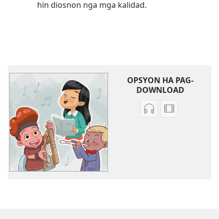
hin diosnon nga mga kalidad.
OPSYON HA PAG-
DOWNLOAD
Opsyon
Opsyon
ha
ha
pag-
pag-
download
download
hin
hin
mga
mga
audio
video
recording
recording
Magin
Magin