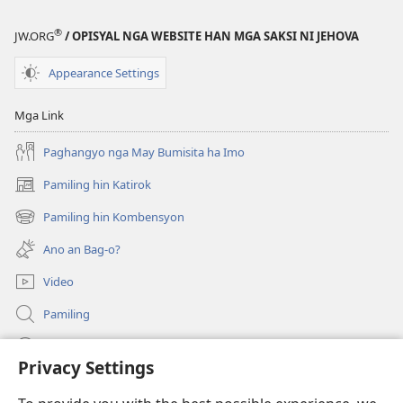
Sangkay
Sangkay
ni
ni
®
JW.ORG
/ OPISYAL NGA WEBSITE HAN MGA SAKSI NI JEHOVA
Jehova
Jehova
—
—
Appearance Settings
Orihinal
Orihinal
nga
nga
Mga Link
mga
mga
Kanta
Kanta
Paghangyo nga May Bumisita ha Imo
Pamiling hin Katirok
(opens
new
Pamiling hin Kombensyon
(opens
window)
new
Ano an Bag-o?
window)
Video
Pamiling
Impormasyon Para ha mga Opisyal han Gobyerno
Privacy Settings
Donasyon
(opens