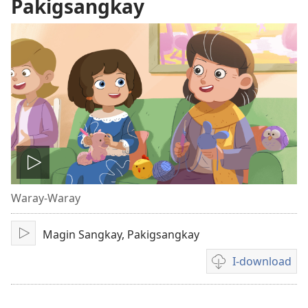
Pakigsangkay
I-
Waray-Waray
play
Magin Sangkay, Pakigsangkay
an
I-
play
I-download
Opsyon
video
ha
pag-