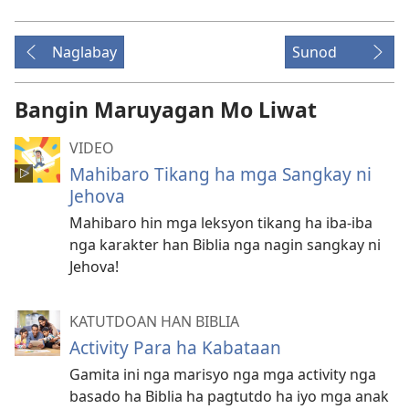
download
hin
Naglabay
Sunod
mga
video
recording
Bangin Maruyagan Mo Liwat
VIDEO
Mahibaro Tikang ha mga Sangkay ni
Jehova
Mahibaro hin mga leksyon tikang ha iba-iba
nga karakter han Biblia nga nagin sangkay ni
Jehova!
KATUTDOAN HAN BIBLIA
Activity Para ha Kabataan
Gamita ini nga marisyo nga mga activity nga
basado ha Biblia ha pagtutdo ha iyo mga anak