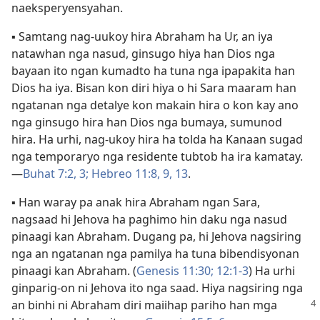
naeksperyensyahan.
▪
Samtang nag-uukoy hira Abraham ha Ur, an iya
natawhan nga nasud, ginsugo hiya han Dios nga
bayaan ito ngan kumadto ha tuna nga ipapakita han
Dios ha iya. Bisan kon diri hiya o hi Sara maaram han
ngatanan nga detalye kon makain hira o kon kay ano
nga ginsugo hira han Dios nga bumaya, sumunod
hira. Ha urhi, nag-ukoy hira ha tolda ha Kanaan sugad
nga temporaryo nga residente tubtob ha ira kamatay.
—
Buhat 7:2, 3;
Hebreo 11:8, 9,
13
.
▪
Han waray pa anak hira Abraham ngan Sara,
nagsaad hi Jehova ha paghimo hin daku nga nasud
pinaagi kan Abraham. Dugang pa, hi Jehova nagsiring
nga an ngatanan nga pamilya ha tuna bibendisyonan
pinaagi kan Abraham. (
Genesis 11:30;
12:1-3
) Ha urhi
ginparig-on ni Jehova ito nga saad. Hiya nagsiring nga
an binhi ni Abraham diri
maiihap pariho han mga