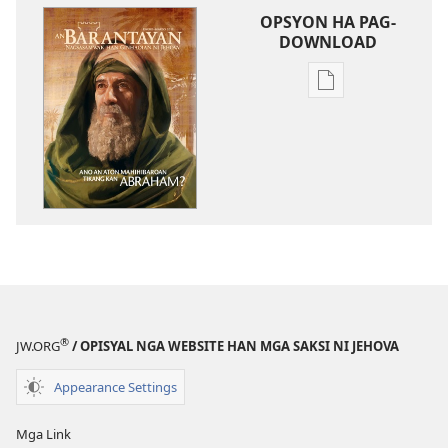
OPSYON HA PAG-
DOWNLOAD
Opsyon
ha
pag-
download
hin
digital
nga
mga
publikasyon
AN
BARANTAYAN
®
JW.ORG
/ OPISYAL NGA WEBSITE HAN MGA SAKSI NI JEHOVA
Enero 2012
Appearance Settings
Mga Link