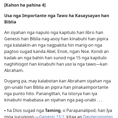
[Kahon ha pahina 4]
Usa nga Importante nga Tawo ha Kasaysayan han
Biblia
An siyahan nga napulo nga kapitulo han libro han
Genesis han Biblia nag-asoy han kinabuhi han pipira
nga kalalakin-an nga nagpakita hin marig-on nga
pagtoo sugad kanda Abel, Enok, ngan Noe. Kondi an
kadak-an nga bahin han sunod nga 15 nga kapitulo
naghihisgot han kinabuhi han
usa
la nga tawo—kan
Abraham.
Dugang pa, may kalabotan kan Abraham siyahan nga
gin-unabi han Biblia an pipira han pinakaimportante
nga punto hito. Pananglitan, ha istorya han iya
kinabuhi mababasa an siyahan nga pag-unabi . . .
▪
ha Dios sugad nga
Taming
, o Parapanalipod, han Iya
mga surugoon.—
Genesis 15:1
; kitaa an
Deuteronomio