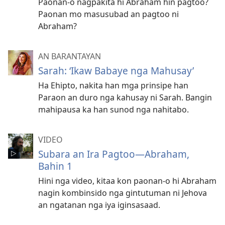
Paonan-o nagpakita hi Abraham hin pagtoo?
Paonan mo masusubad an pagtoo ni
Abraham?
AN BARANTAYAN
Sarah: ‘Ikaw Babaye nga Mahusay’
Ha Ehipto, nakita han mga prinsipe han
Paraon an duro nga kahusay ni Sarah. Bangin
mahipausa ka han sunod nga nahitabo.
VIDEO
Subara an Ira Pagtoo—Abraham,
Bahin 1
Hini nga video, kitaa kon paonan-o hi Abraham
nagin kombinsido nga gintutuman ni Jehova
an ngatanan nga iya iginsasaad.