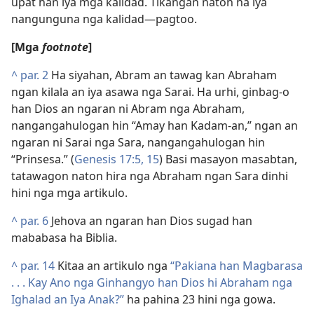
upat han iya mga kalidad. Tikangan naton ha iya
nangunguna nga kalidad—pagtoo.
[Mga
footnote
]
^
par. 2
Ha siyahan, Abram an tawag kan Abraham
ngan kilala an iya asawa nga Sarai. Ha urhi, ginbag-o
han Dios an ngaran ni Abram nga Abraham,
nangangahulogan hin “Amay han Kadam-an,” ngan an
ngaran ni Sarai nga Sara, nangangahulogan hin
“Prinsesa.” (
Genesis 17:5,
15
) Basi masayon masabtan,
tatawagon naton hira nga Abraham ngan Sara dinhi
hini nga mga artikulo.
^
par. 6
Jehova an ngaran han Dios sugad han
mababasa ha Biblia.
^
par. 14
Kitaa an artikulo nga
“Pakiana han Magbarasa
. . . Kay Ano nga Ginhangyo han Dios hi Abraham nga
Ighalad an Iya Anak?”
ha pahina 23 hini nga gowa.