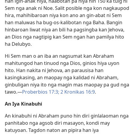
han igin-anak hiya, naabotan pa niya hin 150 ka tuig hi
Sem nga anak ni Noe. Salit posible nga kon nagkaupod
hira, mahihibaroan niya kon ano an gin-abat ni Sem
han maluwas ha bug-os-kalibotan nga Baha. Bangin
hinbaroan liwat niya an bili ha pagsingba kan Jehova,
an Dios nga nagtipig kan Sem ngan han pamilya hito
ha Delubyo.
Hi Sem man o an iba an nagsumat kan Abraham
mahitungod han tinuod nga Dios, ginios hiya uyon
hito. Han nakita ni Jehova, an parausisa han
kasingkasing, an maopay nga kalidad ni Abraham,
ginbuligan niya ito nga magin mas maopay pa gud nga
tawo.—
Proberbios 17:3;
2 Kronikas 16:9
.
An Iya Kinabuhi
An kinabuhi ni Abraham puno hin diri ginlalaoman nga
panhitabo nga agsob diri masayon, kondi may
katuyoan. Tagdon naton an pipira han iya