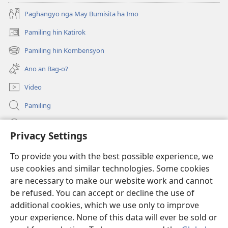
Paghangyo nga May Bumisita ha Imo
Pamiling hin Katirok
(opens
new
Pamiling hin Kombensyon
(opens
window)
new
Ano an Bag-o?
window)
Video
Pamiling
Impormasyon Para ha mga Opisyal han Gobyerno
Privacy Settings
Donasyon
(opens
To provide you with the best possible experience, we
new
use cookies and similar technologies. Some cookies
window)
Watchtower ONLINE LIBRARY
are necessary to make our website work and cannot
(opens
new
be refused. You can accept or decline the use of
®
JW Hub
window)
additional cookies, which we use only to improve
(opens
new
your experience. None of this data will ever be sold or
window)