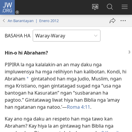
JW.ORG
Pag-
log
Balyui
Pamiling
IPA
In
hin
ha
AN
An Barantayan | Enero 2012
(opens
yinaknan
JW.ORG
ME
new
an
BASAHA HA
window)
site
Hin-o hi Abraham?
PIPIRA la nga kalalakin-an an may daku nga
impluwensya ha mga relihiyon han kalibotan. Kondi, hi
Abraham
gintatahod han mga Judio, Muslim, ngan
*
mga Kristiano, ngan gintatagad sugad nga “usa nga
bantogan ha Kasuratan” ngan “susbaranan ha
pagtoo.” Gintatawag liwat hiya han Biblia nga ‘amay
han ngatanan nga natoo.’—
Roma 4:11
.
Kay ano nga daku an respeto han mga tawo kan
Abraham? Kay hiya la an gintawag han Biblia nga