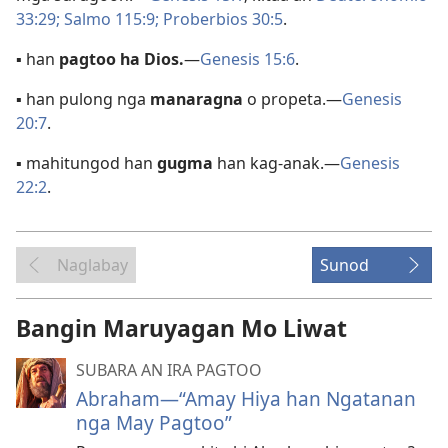
33:29;
Salmo 115:9;
Proberbios 30:5
.
▪
han
pagtoo ha Dios.
—
Genesis 15:6
.
▪
han pulong nga
manaragna
o propeta.—
Genesis
20:7
.
▪
mahitungod han
gugma
han kag-anak.—
Genesis
22:2
.
Naglabay
Sunod
Bangin Maruyagan Mo Liwat
SUBARA AN IRA PAGTOO
Abraham—“Amay Hiya han Ngatanan
nga May Pagtoo”