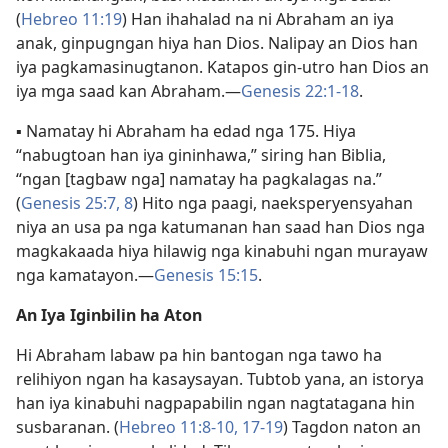
(
Hebreo 11:19
) Han ihahalad na ni Abraham an iya
anak, ginpugngan hiya han Dios. Nalipay an Dios han
iya pagkamasinugtanon. Katapos gin-utro han Dios an
iya mga saad kan Abraham.—
Genesis 22:1-18
.
▪
Namatay hi Abraham ha edad nga 175. Hiya
“nabugtoan han iya gininhawa,” siring han Biblia,
“ngan [tagbaw nga] namatay ha pagkalagas na.”
(
Genesis 25:7, 8
) Hito nga paagi, naeksperyensyahan
niya an usa pa nga katumanan han saad han Dios nga
magkakaada hiya hilawig nga kinabuhi ngan murayaw
nga kamatayon.—
Genesis 15:15
.
An Iya Iginbilin ha Aton
Hi Abraham labaw pa hin bantogan nga tawo ha
relihiyon ngan ha kasaysayan. Tubtob yana, an istorya
han iya kinabuhi nagpapabilin ngan nagtatagana hin
susbaranan. (
Hebreo 11:8-10,
17-19
) Tagdon naton an