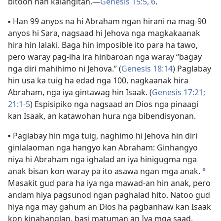
bitoon han kalangitan.—
Genesis 15:5, 6
.
▪
Han 99 anyos na hi Abraham ngan hirani na mag-90
anyos hi Sara, nagsaad hi Jehova nga magkakaanak
hira hin lalaki. Baga hin imposible ito para ha tawo,
pero waray pag-iha ira hinbaroan nga waray “bagay
nga diri mahihimo ni Jehova.” (
Genesis 18:14
) Paglabay
hin usa ka tuig ha edad nga 100, nagkaanak hira
Abraham, nga iya gintawag hin Isaak. (
Genesis 17:21;
21:1-5
) Espisipiko nga nagsaad an Dios nga pinaagi
kan Isaak, an katawohan hura nga bibendisyonan.
▪
Paglabay hin mga tuig, naghimo hi Jehova hin diri
ginlalaoman nga hangyo kan Abraham: Ginhangyo
niya hi Abraham nga ighalad an iya hinigugma nga
anak bisan kon waray pa ito asawa ngan mga anak.
*
Masakit gud para ha iya nga mawad-an hin anak, pero
andam hiya pagsunod ngan paghalad hito. Natoo gud
hiya nga may gahum an Dios ha pagbanhaw kan Isaak
kon kinahanglan, basi matuman an Iya mga saad.