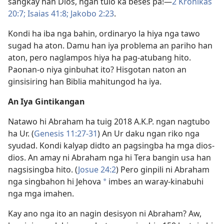
sangkay han Dios, ngan tulo ka beses pa!—
2 Kronikas
20:7;
Isaias 41:8;
Jakobo 2:23
.
Kondi ha iba nga bahin, ordinaryo la hiya nga tawo
sugad ha aton. Damu han iya problema an pariho han
aton, pero naglampos hiya ha pag-atubang hito.
Paonan-o niya ginbuhat ito? Hisgotan naton an
ginsisiring han Biblia mahitungod ha iya.
An Iya Gintikangan
Natawo hi Abraham ha tuig 2018 A.K.P. ngan nagtubo
ha Ur. (
Genesis 11:27-31
) An Ur daku ngan riko nga
syudad. Kondi kalyap didto an pagsingba ha mga dios-
dios. An amay ni Abraham nga hi Tera bangin usa han
nagsisingba hito. (
Josue 24:2
) Pero ginpili ni Abraham
nga singbahon hi Jehova
imbes an waray-kinabuhi
*
nga mga imahen.
Kay ano nga ito an nagin desisyon ni Abraham? Aw,