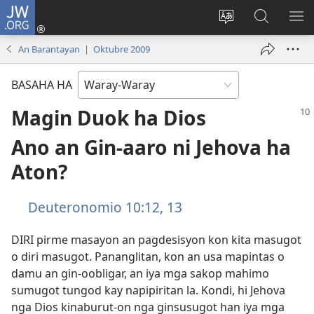
JW.ORG
Pag-
log
Balyui
Pamiling
IPA
In
hin
ha
AN
An Barantayan | Oktubre 2009
(opens
yinaknan
JW.ORG
ME
new
an
BASAHA HA
window)
site
Magin Duok ha Dios
Ano an Gin-aaro ni Jehova ha
Aton?
Deuteronomio 10:12, 13
DIRI pirme masayon an pagdesisyon kon kita masugot
o diri masugot. Pananglitan, kon an usa mapintas o
damu an gin-oobligar, an iya mga sakop mahimo
sumugot tungod kay napipiritan la. Kondi, hi Jehova
nga Dios kinaburut-on nga ginsusugot han iya mga