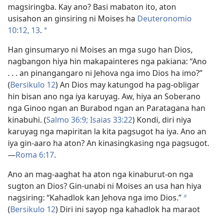
magsiringba. Kay ano? Basi mabaton ito, aton
usisahon an ginsiring ni Moises ha
Deuteronomio
10:12, 13
.
a
Han ginsumaryo ni Moises an mga sugo han Dios,
nagbangon hiya hin makapainteres nga pakiana: “Ano
. . . an pinangangaro ni Jehova nga imo Dios ha imo?”
(
Bersikulo 12
) An Dios may katungod ha pag-obligar
hin bisan ano nga iya karuyag. Aw, hiya an Soberano
nga Ginoo ngan an Burabod ngan an Paratagana han
kinabuhi. (
Salmo 36:9;
Isaias 33:22
) Kondi, diri niya
karuyag nga mapiritan la kita pagsugot ha iya. Ano an
iya gin-aaro ha aton? An kinasingkasing nga pagsugot.
—
Roma 6:17
.
Ano an mag-aaghat ha aton nga kinaburut-on nga
sugton an Dios? Gin-unabi ni Moises an usa han hiya
nagsiring: “Kahadlok kan Jehova nga imo Dios.”
b
(
Bersikulo 12
) Diri ini sayop nga kahadlok ha maraot