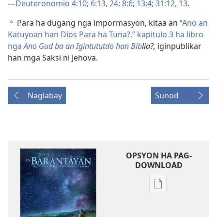
—
Deuteronomio 4:10;
6:13,
24;
8:6;
13:4;
31:12, 13
.
Para ha dugang nga impormasyon, kitaa an
“Ano an
c
Katuyoan han Dios Para ha Tuna?,” kapitulo 3 ha libro
nga
Ano Gud ba an Igintututdo han Bib
lia?,
iginpublikar
han mga Saksi ni Jehova.
Naglabay
Sunod
OPSYON HA PAG-
DOWNLOAD
Opsyon
ha
pag-