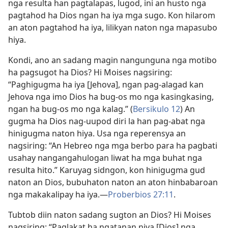
nga resulta han pagtalapas, lugod, ini an husto nga
pagtahod ha Dios ngan ha iya mga sugo. Kon hilarom
an aton pagtahod ha iya, lilikyan naton nga mapasubo
hiya.
Kondi, ano an sadang magin nangunguna nga motibo
ha pagsugot ha Dios? Hi Moises nagsiring:
“Paghigugma ha iya [Jehova], ngan pag-alagad kan
Jehova nga imo Dios ha bug-os mo nga kasingkasing,
ngan ha bug-os mo nga kalag.” (
Bersikulo 12
) An
gugma ha Dios nag-uupod diri la han pag-abat nga
hinigugma naton hiya. Usa nga reperensya an
nagsiring: “An Hebreo nga mga berbo para ha pagbati
usahay nangangahulogan liwat ha mga buhat nga
resulta hito.” Karuyag sidngon, kon hinigugma gud
naton an Dios, bubuhaton naton an aton hinbabaroan
nga makakalipay ha iya.—
Proberbios 27:11
.
Tubtob diin naton sadang sugton an Dios? Hi Moises
nagsiring: “Paglakat ha ngatanan niya [Dios] nga