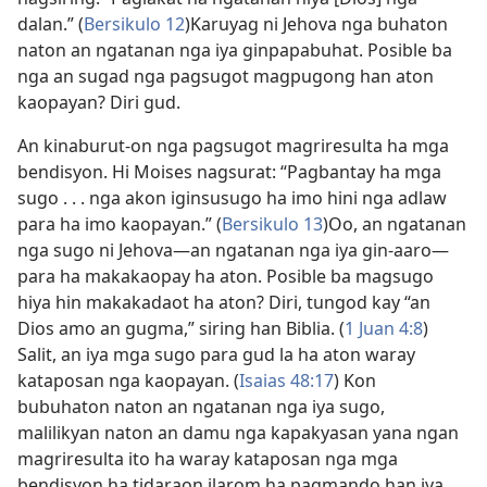
dalan.” (
Bersikulo 12
)Karuyag ni Jehova nga buhaton
naton an ngatanan nga iya ginpapabuhat. Posible ba
nga an sugad nga pagsugot magpugong han aton
kaopayan? Diri gud.
An kinaburut-on nga pagsugot magriresulta ha mga
bendisyon. Hi Moises nagsurat: “Pagbantay ha mga
sugo . . . nga akon iginsusugo ha imo hini nga adlaw
para ha imo kaopayan.” (
Bersikulo 13
)Oo, an ngatanan
nga sugo ni Jehova—an ngatanan nga iya gin-aaro—
para ha makakaopay ha aton. Posible ba magsugo
hiya hin makakadaot ha aton? Diri, tungod kay “an
Dios amo an gugma,” siring han Biblia. (
1 Juan 4:8
)
Salit, an iya mga sugo para gud la ha aton waray
kataposan nga kaopayan. (
Isaias 48:17
) Kon
bubuhaton naton an ngatanan nga iya sugo,
malilikyan naton an damu nga kapakyasan yana ngan
magriresulta ito ha waray kataposan nga mga
bendisyon ha tidaraon ilarom ha pagmando han iya