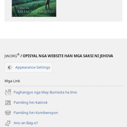
download
hin
digital
nga
mga
publikasyon
AN
BARANTAYAN
®
JW.ORG
/ OPISYAL NGA WEBSITE HAN MGA SAKSI NI JEHOVA
Oktubre 2009
Appearance Settings
Mga Link
Paghangyo nga May Bumisita ha Imo
Pamiling hin Katirok
(opens
new
Pamiling hin Kombensyon
(opens
window)
new
Ano an Bag-o?
window)