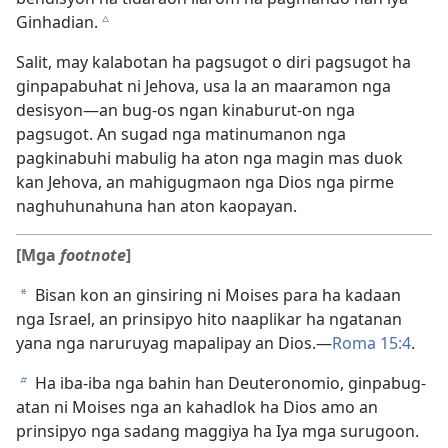
Ginhadian.
c
Salit, may kalabotan ha pagsugot o diri pagsugot ha
ginpapabuhat ni Jehova, usa la an maaramon nga
desisyon—an bug-os ngan kinaburut-on nga
pagsugot. An sugad nga matinumanon nga
pagkinabuhi mabulig ha aton nga magin mas duok
kan Jehova, an mahigugmaon nga Dios nga pirme
naghuhunahuna han aton kaopayan.
[Mga
footnote
]
Bisan kon an ginsiring ni Moises para ha kadaan
a
nga Israel, an prinsipyo hito naaplikar ha ngatanan
yana nga naruruyag mapalipay an Dios.—
Roma 15:4
.
Ha iba-iba nga bahin han Deuteronomio, ginpabug-
b
atan ni Moises nga an kahadlok ha Dios amo an
prinsipyo nga sadang maggiya ha Iya mga surugoon.