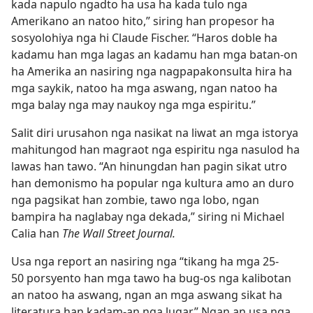
kada napulo ngadto ha usa ha kada tulo nga
Amerikano an natoo hito,” siring han propesor ha
sosyolohiya nga hi Claude Fischer. “Haros doble ha
kadamu han mga lagas an kadamu han mga batan-on
ha Amerika an nasiring nga nagpapakonsulta hira ha
mga saykik, natoo ha mga aswang, ngan natoo ha
mga balay nga may naukoy nga mga espiritu.”
Salit diri urusahon nga nasikat na liwat an mga istorya
mahitungod han magraot nga espiritu nga nasulod ha
lawas han tawo. “An hinungdan han pagin sikat utro
han demonismo ha popular nga kultura amo an duro
nga pagsikat han zombie, tawo nga lobo, ngan
bampira ha naglabay nga dekada,” siring ni Michael
Calia han
The Wall Street Journal.
Usa nga report an nasiring nga “tikang ha mga 25-
50 porsyento han mga tawo ha bug-os nga kalibotan
an natoo ha aswang, ngan an mga aswang sikat ha
literatura han kadam-an nga lugar.” Ngan an usa nga