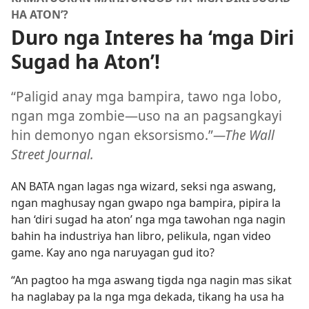
HA ATON’?
Duro nga Interes ha ‘mga Diri
Sugad ha Aton’!
“Paligid anay mga bampira, tawo nga lobo,
ngan mga zombie​—uso na an pagsangkayi
hin demonyo ngan eksorsismo.”​
—The Wall
Street Journal.
AN BATA ngan lagas nga wizard, seksi nga aswang,
ngan maghusay ngan gwapo nga bampira, pipira la
han ‘diri sugad ha aton’ nga mga tawohan nga nagin
bahin ha industriya han libro, pelikula, ngan video
game. Kay ano nga naruyagan gud ito?
“An pagtoo ha mga aswang tigda nga nagin mas sikat
ha naglabay pa la nga mga dekada, tikang ha usa ha