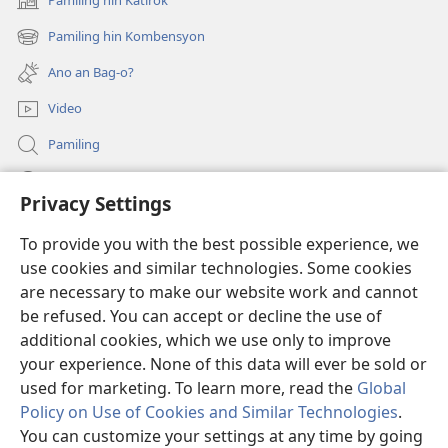
Pamiling hin Katirok
(opens
ha
new
Aton’?
Pamiling hin Kombensyon
(opens
window)
new
Ano an Bag-o?
window)
Video
Pamiling
Impormasyon Para ha mga Opisyal han Gobyerno
Privacy Settings
Donasyon
(opens
To provide you with the best possible experience, we
new
use cookies and similar technologies. Some cookies
window)
Watchtower ONLINE LIBRARY
are necessary to make our website work and cannot
(opens
be refused. You can accept or decline the use of
new
®
JW Hub
window)
additional cookies, which we use only to improve
(opens
new
your experience. None of this data will ever be sold or
window)
used for marketing. To learn more, read the
Global
Policy on Use of Cookies and Similar Technologies
.
You can customize your settings at any time by going
Copyright
© 2026 Watch Tower Bible and Tract Society of Pennsylvania.