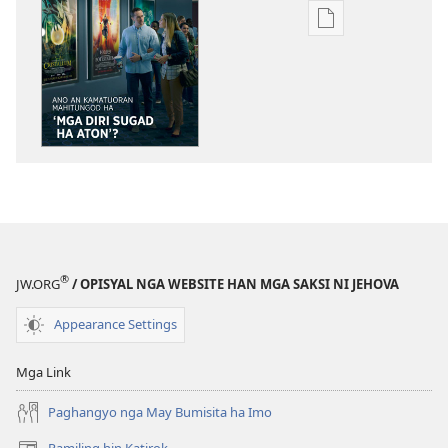
Opsyon
ha
pag-
download
hin
digital
nga
mga
publikasyon
PAGPAMATA!
Ano
®
JW.ORG
/ OPISYAL NGA WEBSITE HAN MGA SAKSI NI JEHOVA
an
Kamatuoran
Appearance Settings
Mahitungod
ha
Mga Link
‘mga
Diri
Paghangyo nga May Bumisita ha Imo
Sugad