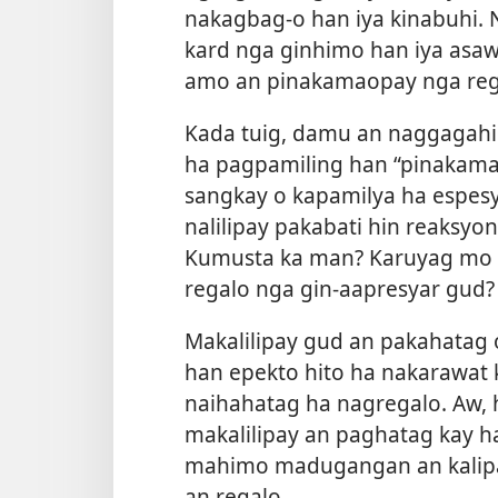
nakagbag-o han iya kinabuhi. 
kard nga ginhimo han iya asaw
amo an pinakamaopay nga rega
Kada tuig, damu an naggagah
ha pagpamiling han “pinakama
sangkay o kapamilya ha espes
nalilipay pakabati hin reaksyo
Kumusta ka man? Karuyag mo 
regalo nga gin-aapresyar gud?
Makalilipay gud an pakahatag o
han epekto hito ha nakarawat 
naihahatag ha nagregalo. Aw, h
makalilipay an paghatag kay h
mahimo madugangan an kalipa
an regalo.