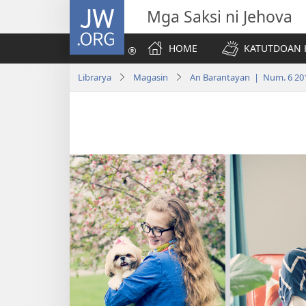
JW.ORG
Mga Saksi ni Jehova
HOME
KATUTDOAN 
Librarya
Magasin
An Barantayan | Num. 6 20