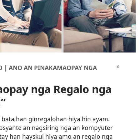
 | ANO AN PINAKAMAOPAY NGA
aopay nga Regalo nga
”
a bata han ginregalohan hiya hin ayam.
syante an nagsiring nga an kompyuter
atay han hayskul hiya amo an regalo nga