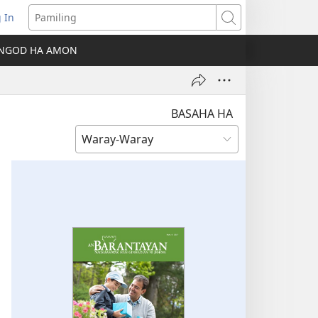
 In
ns
Pamiling
NGOD HA AMON
dow)
BASAHA HA