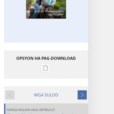
OPSYON HA PAG-DOWNLOAD
Opsyon
ha
pag-
download
MGA SULOD
hin
Naglabay
Sunod
digital
nga
NANGUNGUNA NGA ARTIKULO
mga