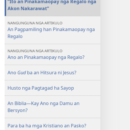
“Ito an Pinakamaopay nga Regalo nga
publikasyon
Akon Nakarawat”
AN
BARANTAYAN
NANGUNGUNA NGA ARTIKULO
Ano
An Pagpamiling han Pinakamaopay nga
an
Regalo
Pinakamaopay
nga
NANGUNGUNA NGA ARTIKULO
Regalo?
Ano an Pinakamaopay nga Regalo?
Ano
Gud
ba an Hitsura ni Jesus?
Husto nga Pagtagad ha Sayop
An Biblia​—⁠Kay Ano nga Damu an
Bersyon?
Para ba ha mga Kristiano an Pasko?