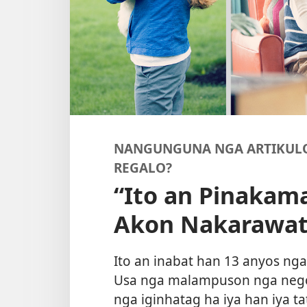
NANGUNGUNA NGA ARTIKULO
REGALO?
“Ito an Pinakam
Akon Nakarawat
Ito an inabat han 13 anyos ng
Usa nga malampuson nga nego
nga iginhatag ha iya han iya t