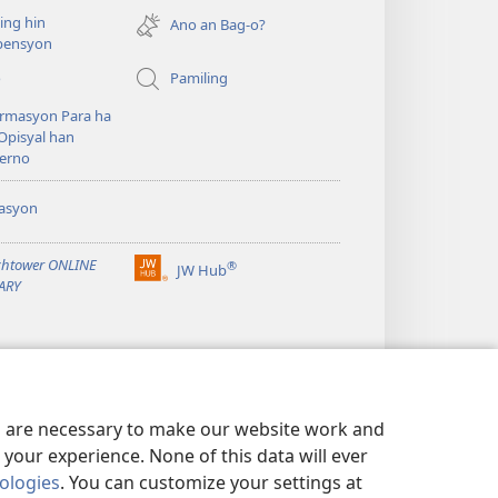
new
ing hin
window)
Ano an Bag-o?
ensyon
o
Pamiling
rmasyon Para ha
Opisyal han
erno
asyon
htower ONLINE
®
JW Hub
(opens
ARY
new
window)
es are necessary to make our website work and
your experience. None of this data will ever
nologies
. You can customize your settings at