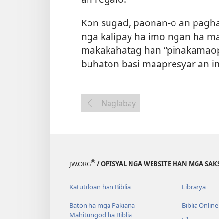
Kon sugad, paonan-o an pagha
nga kalipay ha imo ngan ha ma
makakahatag han “pinakamaopa
buhaton basi maapresyar an i
Naglabay
®
JW.ORG
/ OPISYAL NGA WEBSITE HAN MGA SAKS
Katutdoan han Biblia
Librarya
Baton ha mga Pakiana
Biblia Online
Mahitungod ha Biblia