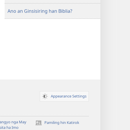
Ano an Ginsisiring han Biblia?
Appearance Settings
angyo nga May
Pamiling hin Katirok
(opens
ita ha Imo