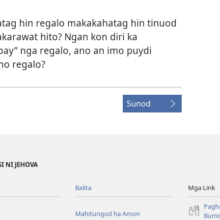
tag hin regalo makakahatag hin tinuod
karawat hito? Ngan kon diri ka
y” nga regalo, ano an imo puydi
mo regalo?
Sunod
I NI JEHOVA
Balita
Mga Link
Pagh
Mahitungod ha Amon
Bumis