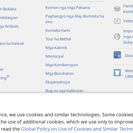
Pamil
Komon nga mga Pakiana
n Bokleta
(opens
Komb
Paghangyo nga May Bumisita ha
new
Imbitasyon
Vide
Imo
window)
a Artikulo
Kontaka Kami
Impo
mga 
Tour ha Bethel
Goby
ra ha Katirok
Mga Katirok
Don
Memoryal
(opens
new
Mga Kombensyon
ne
window)
Watc
Mga Buruhaton
(opens
LIBR
®
ting
new
Eksperyensya
window)
Bug-os nga Kalibotan
a
a Pagbasa ha Biblia
ence, we use cookies and similar technologies. Some cooki
the use of additional cookies, which we use only to improve 
, read the
Global Policy on Use of Cookies and Similar Tech