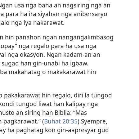
Ngan usa nga bana an nagsiring nga an
a para ha ira siyahan nga anibersaryo
lo nga iya nakarawat.
in hin panahon ngan nangangalimbasog
opay” nga regalo para ha usa nga
yal nga okasyon. Ngan kadam-an an
n sugad han gin-unabi ha igbaw.
ba makahatag o makakarawat hin
 pakakarawat hin regalo, diri la tungod
kondi tungod liwat han kalipay nga
usto an siring han Biblia: “Mas
a pagkarawat.” (
Buhat 20:35
) Syempre,
y ha paghatag kon gin-aapresyar gud