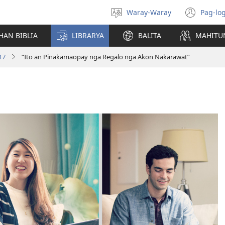
Waray-Waray
Pag-log
Pagpili
(ope
hin
new
HAN BIBLIA
LIBRARYA
BALITA
MAHITU
yinaknan
win
17
“Ito an Pinakamaopay nga Regalo nga Akon Nakarawat”