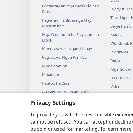
Libro
Ginsaysay an mga Bersikulo han
Brosyur Nga
Biblia
Tract Ngan 
Pag-aram ha Biblia nga May
Magturutdo
Serye han mg
Mga Garamiton ha Pag-aram ha
Magasin
Biblia
Workbook Pa
Kamurayawan Ngan Kalipay
Programa
Pag-asawa Ngan Pamilya
Indise
Mga Batan-on
Mga Guideli
Kabataan
JW Broadcas
Pagtoo ha Dios
Video
An Syensya Ngan an Biblia
Musika
An Kasaysayan Ngan an Biblia
Privacy Settings
Audio Dram
Igindrama ng
To provide you with the best possible experi
cannot be refused. You can accept or decline 
be sold or used for marketing. To learn more