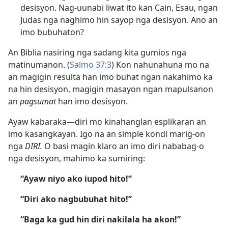
desisyon. Nag-uunabi liwat ito kan Cain, Esau, ngan
Judas nga naghimo hin sayop nga desisyon. Ano an
imo bubuhaton?
An Biblia nasiring nga sadang kita gumios nga
matinumanon. (
Salmo 37:3
) Kon nahunahuna mo na
an magigin resulta han imo buhat ngan nakahimo ka
na hin desisyon, magigin masayon ngan mapulsanon
an
pagsumat
han imo desisyon.
Ayaw kabaraka​—diri mo kinahanglan esplikaran an
imo kasangkayan. Igo na an simple kondi marig-on
nga
DIRI.
O basi magin klaro an imo diri nababag-o
nga desisyon, mahimo ka sumiring:
“Ayaw niyo ako iupod hito!”
“Diri ako nagbubuhat hito!”
“Baga ka gud hin diri nakilala ha akon!”