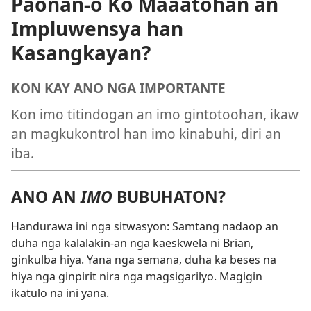
Paonan-o Ko Maaatohan an
Impluwensya han
Kasangkayan?
KON KAY ANO NGA IMPORTANTE
Kon imo titindogan an imo gintotoohan, ikaw
an magkukontrol han imo kinabuhi, diri an
iba.
ANO AN
IMO
BUBUHATON?
Handurawa ini nga sitwasyon: Samtang nadaop an
duha nga kalalakin-an nga kaeskwela ni Brian,
ginkulba hiya. Yana nga semana, duha ka beses na
hiya nga ginpirit nira nga magsigarilyo. Magigin
ikatulo na ini yana.