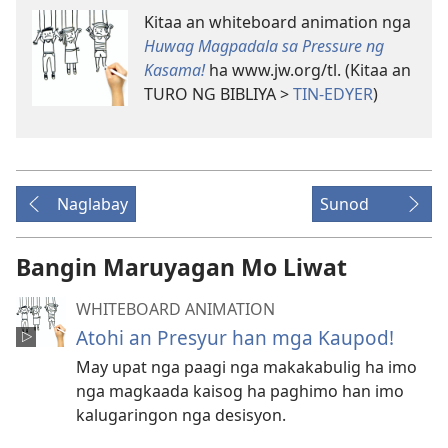
Kitaa an whiteboard animation nga
Huwag Magpadala sa Pressure ng
Kasama!
ha www.jw.org/tl. (Kitaa an
TURO NG BIBLIYA >
TIN-EDYER
)
Naglabay
Sunod
Bangin Maruyagan Mo Liwat
WHITEBOARD ANIMATION
Atohi an Presyur han mga Kaupod!
May upat nga paagi nga makakabulig ha imo
nga magkaada kaisog ha paghimo han imo
kalugaringon nga desisyon.