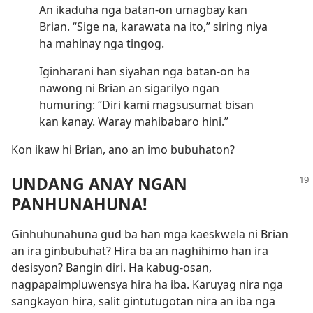
An ikaduha nga batan-on umagbay kan
Brian. “Sige na, karawata na ito,” siring niya
ha mahinay nga tingog.
Iginharani han siyahan nga batan-on ha
nawong ni Brian an sigarilyo ngan
humuring: “Diri kami magsusumat bisan
kan kanay. Waray mahibabaro hini.”
Kon ikaw hi Brian, ano an imo bubuhaton?
UNDANG ANAY NGAN
PANHUNAHUNA!
Ginhuhunahuna gud ba han mga kaeskwela ni Brian
an ira ginbubuhat? Hira ba an naghihimo han ira
desisyon? Bangin diri. Ha kabug-osan,
nagpapaimpluwensya hira ha iba. Karuyag nira nga
sangkayon hira, salit gintutugotan nira an iba nga