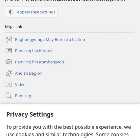
10
nga
Appearance Settings
Pakiana
han
Mga Link
mga
Batan-
Paghangyo nga May Bumisita ha Imo
on
Pamiling hin Katirok
(opens
new
Pamiling hin Kombensyon
(opens
window)
new
Ano an Bag-o?
window)
Video
Pamiling
Impormasyon Para ha mga Opisyal han Gobyerno
Privacy Settings
Donasyon
(opens
To provide you with the best possible experience, we
new
use cookies and similar technologies. Some cookies
window)
Watchtower ONLINE LIBRARY