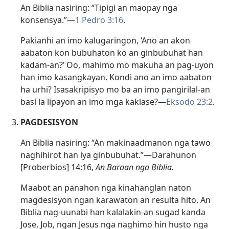
An Biblia nasiring: “Tipigi an maopay nga
konsensya.”​—
1 Pedro 3:16
.
Pakianhi an imo kalugaringon, ‘Ano an akon
aabaton kon bubuhaton ko an ginbubuhat han
kadam-an?’ Oo, mahimo mo makuha an pag-uyon
han imo kasangkayan. Kondi ano an imo aabaton
ha urhi? Isasakripisyo mo ba an imo pangirilal-an
basi la lipayon an imo mga kaklase?​—
Eksodo 23:2
.
PAGDESISYON
An Biblia nasiring: “An makinaadmanon nga tawo
naghihirot han iya ginbubuhat.”​—Darahunon
[Proberbios] 14:16,
An Baraan nga Biblia.
Maabot an panahon nga kinahanglan naton
magdesisyon ngan karawaton an resulta hito. An
Biblia nag-uunabi han kalalakin-an sugad kanda
Jose, Job, ngan Jesus nga naghimo hin husto nga