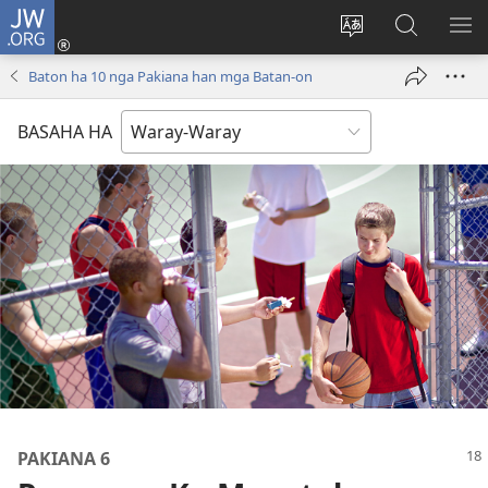
JW.ORG
Pag-
log
Balyui
Pamiling
IPA
In
hin
ha
AN
Baton ha 10 nga Pakiana han mga Batan-on
(opens
yinaknan
JW.ORG
ME
new
an
BASAHA HA
window)
site
PAKIANA 6