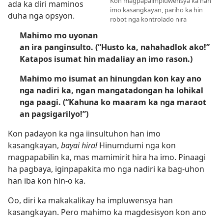
Kon magpapaimpluwensya ka han
ada ka diri maminos
imo kasangkayan, pariho ka hin
duha nga opsyon.
robot nga kontrolado nira
Mahimo mo uyonan
an ira panginsulto. (“Husto ka, nahahadlok ako!”
Katapos isumat hin madaliay an imo rason.)
Mahimo mo isumat an hinungdan kon kay ano
nga nadiri ka, ngan mangatadongan ha lohikal
nga paagi. (“Kahuna ko maaram ka nga maraot
an pagsigarilyo!”)
Kon padayon ka nga iinsultuhon han imo
kasangkayan,
bayai hira!
Hinumdumi nga kon
magpapabilin ka, mas mamimirit hira ha imo. Pinaagi
ha pagbaya, iginpapakita mo nga nadiri ka bag-uhon
han iba kon hin-o ka.
Oo, diri ka makakalikay ha impluwensya han
kasangkayan. Pero mahimo ka magdesisyon kon ano