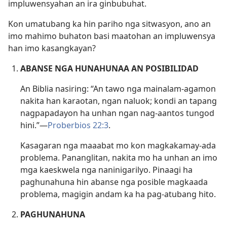
impluwensyahan an ira ginbubuhat.
Kon umatubang ka hin pariho nga sitwasyon, ano an
imo mahimo buhaton basi maatohan an impluwensya
han imo kasangkayan?
ABANSE NGA HUNAHUNAA AN POSIBILIDAD
An Biblia nasiring: “An tawo nga mainalam-agamon
nakita han karaotan, ngan naluok; kondi an tapang
nagpapadayon ha unhan ngan nag-aantos tungod
hini.”​—
Proberbios 22:3
.
Kasagaran nga maaabat mo kon magkakamay-ada
problema. Pananglitan, nakita mo ha unhan an imo
mga kaeskwela nga naninigarilyo. Pinaagi ha
paghunahuna hin abanse nga posible magkaada
problema, magigin andam ka ha pag-atubang hito.
PAGHUNAHUNA