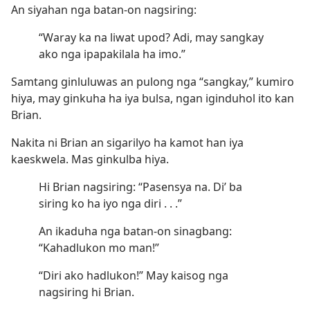
An siyahan nga batan-on nagsiring:
“Waray ka na liwat upod? Adi, may sangkay
ako nga ipapakilala ha imo.”
Samtang ginluluwas an pulong nga “sangkay,” kumiro
hiya, may ginkuha ha iya bulsa, ngan iginduhol ito kan
Brian.
Nakita ni Brian an sigarilyo ha kamot han iya
kaeskwela. Mas ginkulba hiya.
Hi Brian nagsiring: “Pasensya na. Di’ ba
siring ko ha iyo nga diri . . .”
An ikaduha nga batan-on sinagbang:
“Kahadlukon mo man!”
“Diri ako hadlukon!” May kaisog nga
nagsiring hi Brian.