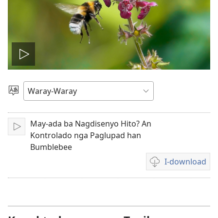
I-
play
Pagpili
hin
an
Yinaknan
May-ada ba Nagdisenyo Hito? An
I-
video
Kontrolado nga Paglupad han
play
Bumblebee
I-download
Opsyon
ha
pag-
download
hin