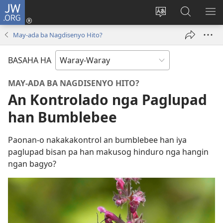
JW.ORG
Pag-
log
Balyui
Pamiling
IPA
In
hin
ha
AN
May-ada ba Nagdisenyo Hito?
(opens
yinaknan
JW.ORG
ME
new
an
BASAHA HA
window)
site
MAY-ADA BA NAGDISENYO HITO?
An Kontrolado nga Paglupad
han Bumblebee
Paonan-o nakakakontrol an bumblebee han iya
paglupad bisan pa han makusog hinduro nga hangin
ngan bagyo?