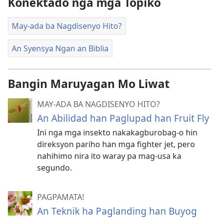
Konektado nga mga Topiko
mga
video
May-ada ba Nagdisenyo Hito?
recording
An Syensya Ngan an Biblia
Bangin Maruyagan Mo Liwat
MAY-ADA BA NAGDISENYO HITO?
An Abilidad han Paglupad han Fruit Fly
Ini nga mga insekto nakakagburobag-o hin
direksyon pariho han mga fighter jet, pero
nahihimo nira ito waray pa mag-usa ka
segundo.
PAGPAMATA!
An Teknik ha Paglanding han Buyog