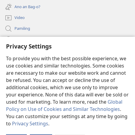
new
Ano an Bag-o?
window)
Video
Pamiling
Impormasyon Para ha mga Opisyal han Gobyerno
Privacy Settings
Donasyon
(opens
To provide you with the best possible experience, we
new
use cookies and similar technologies. Some cookies
window)
Watchtower ONLINE LIBRARY
are necessary to make our website work and cannot
(opens
be refused. You can accept or decline the use of
new
®
JW Hub
window)
additional cookies, which we use only to improve
(opens
new
your experience. None of this data will ever be sold or
window)
used for marketing. To learn more, read the
Global
Policy on Use of Cookies and Similar Technologies
.
You can customize your settings at any time by going
Copyright
© 2026 Watch Tower Bible and Tract Society of Pennsylvania.
MGA KONDISYON HA PAGGAMIT
|
PRIVACY POLICY
|
PRIVACY
to
Privacy Settings
.
SETTINGS