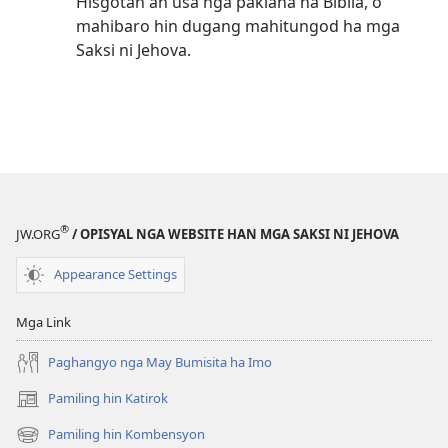
Hisgotan an usa nga pakiana ha Biblia, o
mahibaro hin dugang mahitungod ha mga
Saksi ni Jehova.
®
JW.ORG
/ OPISYAL NGA WEBSITE HAN MGA SAKSI NI JEHOVA
Appearance Settings
Mga Link
Paghangyo nga May Bumisita ha Imo
Pamiling hin Katirok
(opens
new
Pamiling hin Kombensyon
(opens
window)