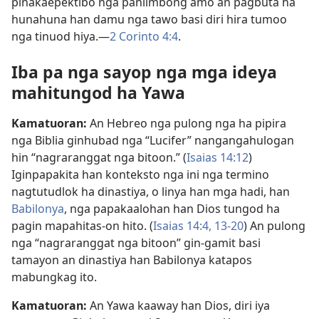
pinakaepektibo nga panlimbong amo an pagbuta ha
hunahuna han damu nga tawo basi diri hira tumoo
nga tinuod hiya.—
2 Corinto 4:4
.
Iba pa nga sayop nga mga ideya
mahitungod ha Yawa
Kamatuoran:
An Hebreo nga pulong nga ha pipira
nga Biblia ginhubad nga “Lucifer” nangangahulogan
hin “nagraranggat nga bitoon.” (
Isaias 14:12
)
Iginpapakita han konteksto nga ini nga termino
nagtutudlok ha dinastiya, o linya han mga hadi, han
Babilonya
, nga papakaalohan han Dios tungod ha
pagin mapahitas-on hito. (
Isaias 14:4,
13-20
) An pulong
nga “nagraranggat nga bitoon” gin-gamit basi
tamayon an dinastiya han Babilonya katapos
mabungkag ito.
Kamatuoran:
An Yawa kaaway han Dios, diri iya