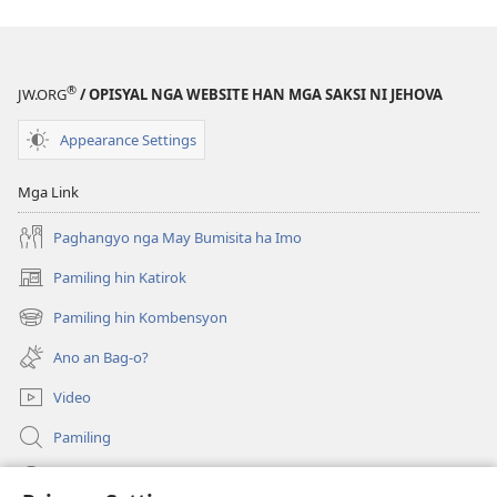
®
JW.ORG
/ OPISYAL NGA WEBSITE HAN MGA SAKSI NI JEHOVA
Appearance Settings
Mga Link
Paghangyo nga May Bumisita ha Imo
Pamiling hin Katirok
(opens
new
Pamiling hin Kombensyon
(opens
window)
new
Ano an Bag-o?
window)
Video
Pamiling
Impormasyon Para ha mga Opisyal han Gobyerno