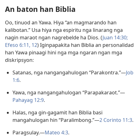
An baton han Biblia
Oo, tinuod an Yawa. Hiya “an magmarando han
kalibotan.” Usa hiya nga espiritu nga linarang nga
nagin maraot ngan nagrebelde ha Dios. (
Juan 14:30;
Efeso 6:11, 12
) Iginpapakita han Biblia an personalidad
han Yawa pinaagi hini nga mga ngaran ngan mga
diskripsyon:
Satanas, nga nangangahulogan “Parakontra.”—
Job
1:6
.
Yawa, nga nangangahulogan “Parapakaraot.”—
Pahayag 12:9
.
Halas, nga gin-gagamit han Biblia basi
mangahulogan hin “Paralimbong.”—
2 Corinto 11:3
.
Paragsulay.—
Mateo 4:3
.