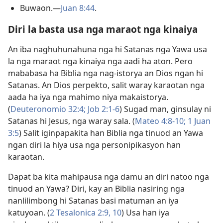
Buwaon.—
Juan 8:44
.
Diri la basta usa nga maraot nga kinaiya
An iba naghuhunahuna nga hi Satanas nga Yawa usa
la nga maraot nga kinaiya nga aadi ha aton. Pero
mababasa ha Biblia nga nag-istorya an Dios ngan hi
Satanas. An Dios perpekto, salit waray karaotan nga
aada ha iya nga mahimo niya makaistorya.
(
Deuteronomio 32:4;
Job 2:1-6
) Sugad man, ginsulay ni
Satanas hi Jesus, nga waray sala. (
Mateo 4:8-10;
1 Juan
3:5
) Salit iginpapakita han Biblia nga tinuod an Yawa
ngan diri la hiya usa nga personipikasyon han
karaotan.
Dapat ba kita mahipausa nga damu an diri natoo nga
tinuod an Yawa? Diri, kay an Biblia nasiring nga
nanlilimbong hi Satanas basi matuman an iya
katuyoan. (
2 Tesalonica 2:9, 10
) Usa han iya