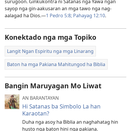
surugoon. Ginkukontra ni Satanas nga Yawa ngan
sayop nga gin-aakusaran an mga tawo nga nag-
aalagad ha Dios.—
1 Pedro 5:8;
Pahayag 12:10
.
Konektado nga mga Topiko
Langit Ngan Espiritu nga mga Linarang
Baton ha mga Pakiana Mahitungod ha Biblia
Bangin Maruyagan Mo Liwat
AN BARANTAYAN
Hi Satanas ba Simbolo La han
Karaotan?
Duha nga asoy ha Biblia an naghahatag hin
husto nga baton hini nga pakiana.