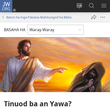
JW.ORG
Pag-
log
Balyui
Pamiling
IPA
In
hin
ha
AN
Baton ha mga Pakiana Mahitungod ha Biblia
(opens
yinaknan
JW.ORG
ME
new
an
BASAHA HA
window)
site
Tinuod ba an Yawa?