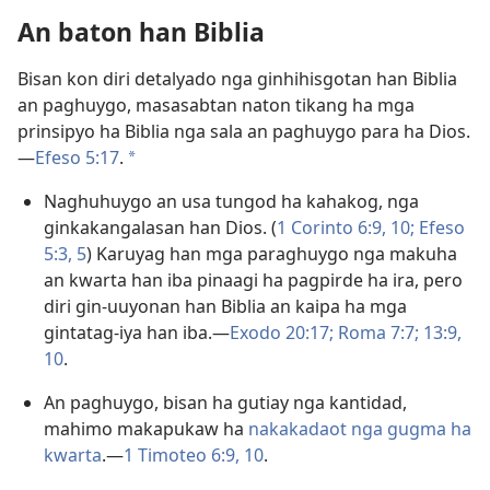
An baton han Biblia
Bisan kon diri detalyado nga ginhihisgotan han Biblia
an paghuygo, masasabtan naton tikang ha mga
prinsipyo ha Biblia nga sala an paghuygo para ha Dios.
—
Efeso 5:17
.
a
Naghuhuygo an usa tungod ha kahakog, nga
ginkakangalasan han Dios. (
1 Corinto 6:9, 10;
Efeso
5:3,
5
) Karuyag han mga paraghuygo nga makuha
an kwarta han iba pinaagi ha pagpirde ha ira, pero
diri gin-uuyonan han Biblia an kaipa ha mga
gintatag-iya han iba.—
Exodo 20:17;
Roma 7:7;
13:9,
10
.
An paghuygo, bisan ha gutiay nga kantidad,
mahimo makapukaw ha
nakakadaot nga gugma ha
kwarta
.—
1 Timoteo 6:9, 10
.