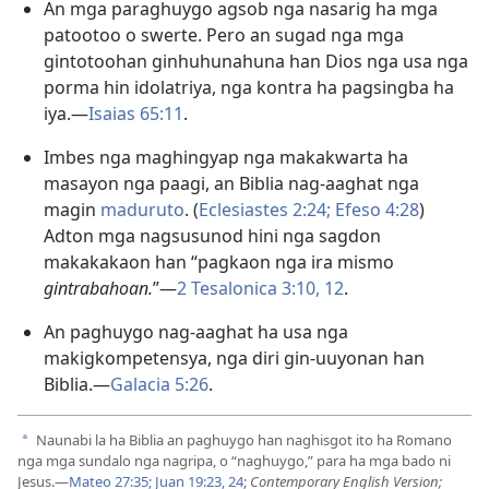
An mga paraghuygo agsob nga nasarig ha mga
patootoo o swerte. Pero an sugad nga mga
gintotoohan ginhuhunahuna han Dios nga usa nga
porma hin idolatriya, nga kontra ha pagsingba ha
iya.—
Isaias 65:11
.
Imbes nga maghingyap nga makakwarta ha
masayon nga paagi, an Biblia nag-aaghat nga
magin
maduruto
. (
Eclesiastes 2:24;
Efeso 4:28
)
Adton mga nagsusunod hini nga sagdon
makakakaon han “pagkaon nga ira mismo
gintrabahoan.
”—
2 Tesalonica 3:10,
12
.
An paghuygo nag-aaghat ha usa nga
makigkompetensya, nga diri gin-uuyonan han
Biblia.—
Galacia 5:26
.
Naunabi la ha Biblia an paghuygo han naghisgot ito ha Romano
a
nga mga sundalo nga nagripa, o “naghuygo,” para ha mga bado ni
Jesus.—
Mateo 27:35;
Juan 19:23, 24
;
Contemporary English Version;