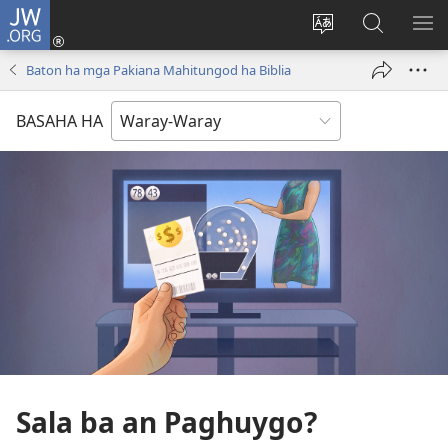
JW.ORG
Pag-
log
Balyui
Pamiling
IPA
In
hin
ha
AN
Baton ha mga Pakiana Mahitungod ha Biblia
(opens
yinaknan
JW.ORG
ME
new
an
BASAHA HA
window)
site
Sala ba an Paghuygo?