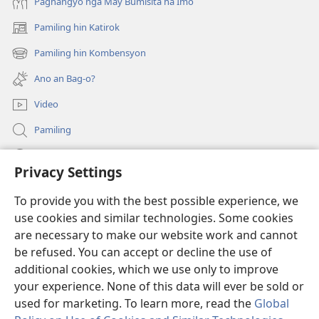
Paghangyo nga May Bumisita ha Imo
Pamiling hin Katirok
(opens
new
Pamiling hin Kombensyon
(opens
window)
new
Ano an Bag-o?
window)
Video
Pamiling
Impormasyon Para ha mga Opisyal han Gobyerno
Privacy Settings
Donasyon
(opens
To provide you with the best possible experience, we
new
use cookies and similar technologies. Some cookies
window)
Watchtower ONLINE LIBRARY
are necessary to make our website work and cannot
(opens
be refused. You can accept or decline the use of
new
®
JW Hub
window)
additional cookies, which we use only to improve
(opens
new
your experience. None of this data will ever be sold or
window)
used for marketing. To learn more, read the
Global