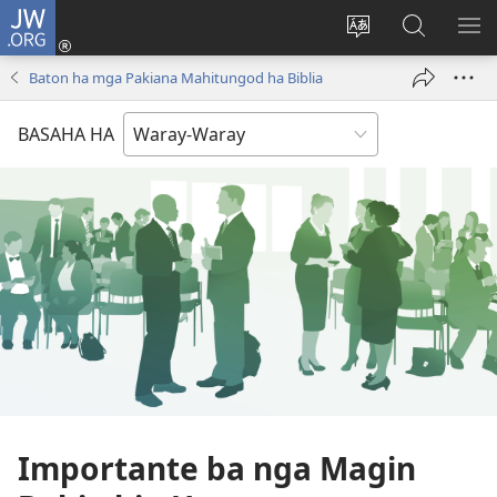
JW.ORG
Pag-
log
Balyui
Pamiling
IPA
In
hin
ha
AN
Baton ha mga Pakiana Mahitungod ha Biblia
(opens
yinaknan
JW.ORG
ME
new
an
BASAHA HA
window)
site
Importante ba nga Magin