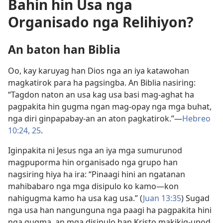
Bahin hin Usa nga
Organisado nga Relihiyon?
An baton han Biblia
Oo, kay karuyag han Dios nga an iya katawohan
magkatirok para ha pagsingba. An Biblia nasiring:
“Tagdon naton an usa kag usa basi mag-aghat ha
pagpakita hin gugma ngan mag-opay nga mga buhat,
nga diri ginpapabay-an an aton pagkatirok.”—
Hebreo
10:24, 25
.
Iginpakita ni Jesus nga an iya mga sumurunod
magpuporma hin organisado nga grupo han
nagsiring hiya ha ira: “Pinaagi hini an ngatanan
mahibabaro nga mga disipulo ko kamo—kon
nahigugma kamo ha usa kag usa.” (
Juan 13:35
) Sugad
nga usa han nangunguna nga paagi ha pagpakita hini
nga gugma, an mga disipulo han Kristo makikig-upod