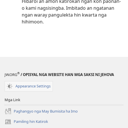
Hibaroi an amon katirokan ngan kon paonan-
o kami nagsisingba. Imbitado an ngatanan
ngan waray pangulekta hin kwarta nga
hihimoon.
®
JW.ORG
/ OPISYAL NGA WEBSITE HAN MGA SAKSI NI JEHOVA
Appearance Settings
Mga Link
Paghangyo nga May Bumisita ha Imo
Pamiling hin Katirok
(opens