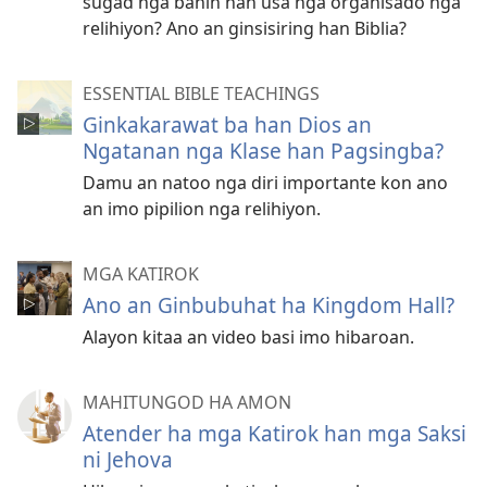
sugad nga bahin han usa nga organisado nga
relihiyon? Ano an ginsisiring han Biblia?
ESSENTIAL BIBLE TEACHINGS
Ginkakarawat ba han Dios an
Ngatanan nga Klase han Pagsingba?
Damu an natoo nga diri importante kon ano
an imo pipilion nga relihiyon.
MGA KATIROK
Ano an Ginbubuhat ha Kingdom Hall?
Alayon kitaa an video basi imo hibaroan.
MAHITUNGOD HA AMON
Atender ha mga Katirok han mga Saksi
ni Jehova