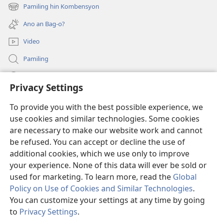
new
Pamiling hin Kombensyon
(opens
window)
new
Ano an Bag-o?
window)
Video
Pamiling
Impormasyon Para ha mga Opisyal han Gobyerno
Privacy Settings
Donasyon
(opens
To provide you with the best possible experience, we
new
use cookies and similar technologies. Some cookies
window)
Watchtower ONLINE LIBRARY
are necessary to make our website work and cannot
(opens
be refused. You can accept or decline the use of
new
®
JW Hub
window)
additional cookies, which we use only to improve
(opens
new
your experience. None of this data will ever be sold or
window)
used for marketing. To learn more, read the
Global
Policy on Use of Cookies and Similar Technologies
.
Copyright
© 2026 Watch Tower Bible and Tract Society of Pennsylvania.
You can customize your settings at any time by going
MGA KONDISYON HA PAGGAMIT
|
PRIVACY POLICY
|
PRIVACY
to
Privacy Settings
.