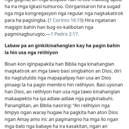
ha ira mga igkasi-tumuroo. Oorganisaron hira sugad
nga mga kongregasyon nga regular nga nagkakatirok
para ha pagsingba. (
1 Corinto 16:19
) Hira ngatanan
magigin bahin han bug-os-kalibotan nga
pagminagburugto.—
1 Pedro 2:17
.
Labaw pa an ginkikinahanglan kay ha pagin bahin
la hin usa nga relihiyon
Bisan kon iginpapakita han Biblia nga kinahanglan
magkatirok an mga tawo basi singbahon an Dios, diri
ito nagtututdo nga mapapalipay han usa an Dios
pinaagi la ha pagin membro hin relihiyon. Basi uyonan
han Dios, an relihiyon han usa nga tawo kinahanglan
makaapekto ha iya adlaw-adlaw nga pagkinabuhi.
Pananglitan, an Biblia nasiring: “An relihiyon nga
limpyo ngan waray hugaw ha pagkita han aton Dios
ngan Amay amo ini: an pagmangno ha mga ilo ngan
mga balo nga babaye ha ira kasakitan, ngan an