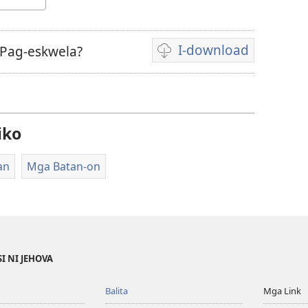
I-download
Pag-eskwela?
Opsyon
ha
pag-
download
iko
hin
mga
an
Mga Batan-on
video
recording
I NI JEHOVA
Balita
Mga Link