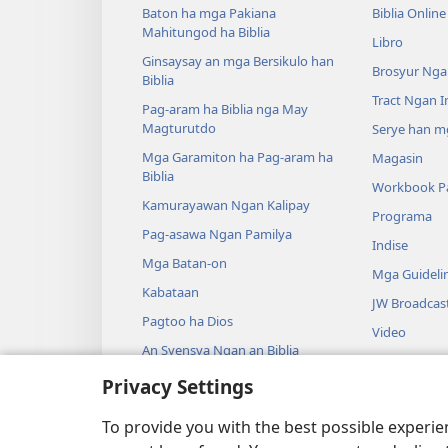
Baton ha mga Pakiana
Biblia Online
Mahitungod ha Biblia
Libro
Ginsaysay an mga Bersikulo han
Brosyur Nga
Biblia
Tract Ngan 
Pag-aram ha Biblia nga May
Magturutdo
Serye han mg
Mga Garamiton ha Pag-aram ha
Magasin
Biblia
Workbook Pa
Kamurayawan Ngan Kalipay
Programa
Pag-asawa Ngan Pamilya
Indise
Mga Batan-on
Mga Guideli
Kabataan
JW Broadcas
Pagtoo ha Dios
Video
An Syensya Ngan an Biblia
Musika
An Kasaysayan Ngan an Biblia
Privacy Settings
Audio Dram
Igindrama ng
To provide you with the best possible experi