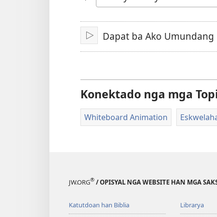
hin
Yinaknan
an
Dapat ba Ako Umundang 
I-
play
video
Konektado nga mga Top
Whiteboard Animation
Eskwelah
®
JW.ORG
/ OPISYAL NGA WEBSITE HAN MGA SAKS
Katutdoan han Biblia
Librarya