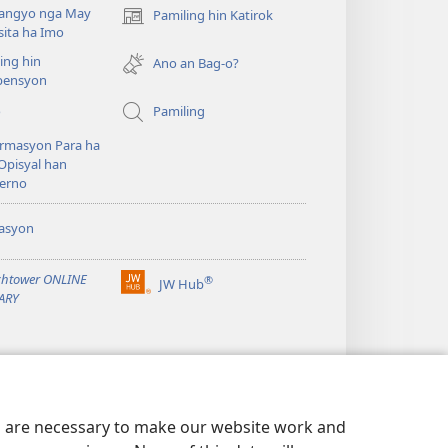
angyo nga May
Pamiling hin Katirok
(opens
ita ha Imo
new
ing hin
window)
Ano an Bag-o?
ensyon
o
Pamiling
rmasyon Para ha
Opisyal han
erno
asyon
htower ONLINE
®
JW Hub
(opens
ARY
new
window)
es are necessary to make our website work and