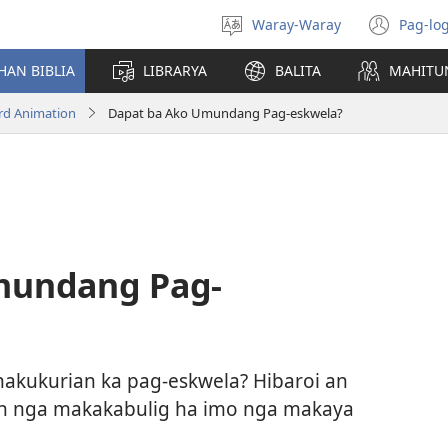
Waray-Waray
Pag-log
Pagpili
(ope
hin
new
HAN BIBLIA
LIBRARYA
BALITA
MAHITU
yinaknan
win
rd Animation
Dapat ba Ako Umundang Pag-eskwela?
mundang Pag-
akukurian ka pag-eskwela? Hibaroi an
don nga makakabulig ha imo nga makaya