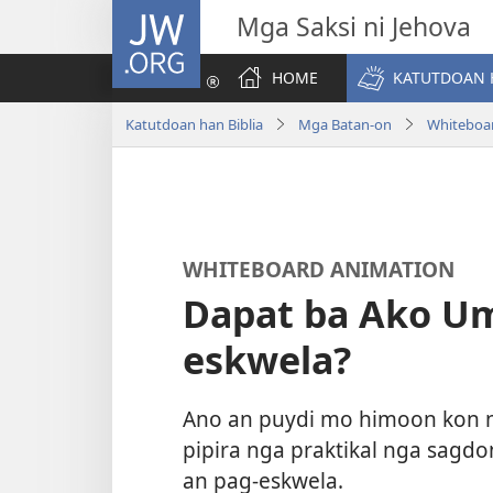
JW.ORG
Mga Saksi ni Jehova
HOME
KATUTDOAN 
Katutdoan han Biblia
Mga Batan-on
Whiteboa
WHITEBOARD ANIMATION
Dapat ba Ako U
eskwela?
Ano an puydi mo himoon kon n
pipira nga praktikal nga sag
an pag-eskwela.