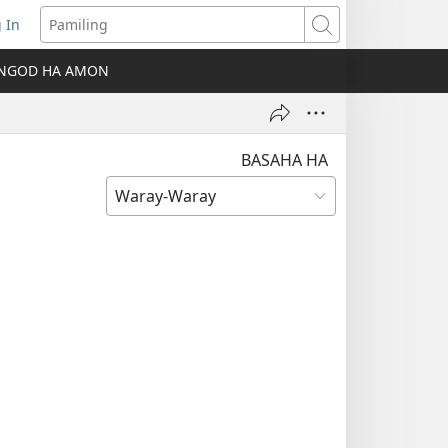
 In
ns
Pamiling
NGOD HA AMON
dow)
BASAHA HA