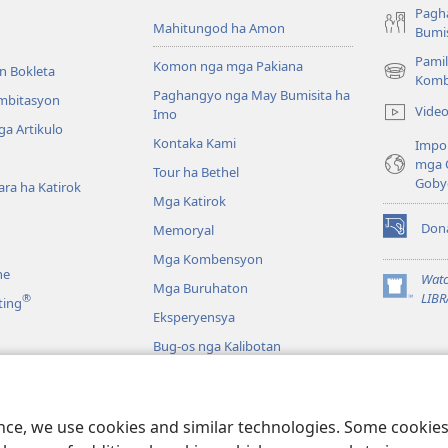
Pagh
Mahitungod ha Amon
Bumis
Pamil
Komon nga mga Pakiana
n Bokleta
(opens
Komb
Paghangyo nga May Bumisita ha
new
Imbitasyon
Vide
Imo
window)
a Artikulo
Kontaka Kami
Impo
mga 
Tour ha Bethel
Goby
ra ha Katirok
Mga Katirok
Don
Memoryal
(opens
new
Mga Kombensyon
ne
window)
Watc
Mga Buruhaton
(opens
LIBR
®
ting
new
Eksperyensya
window)
Bug-os nga Kalibotan
a
a Pagbasa ha Biblia
ence, we use cookies and similar technologies. Some cooki