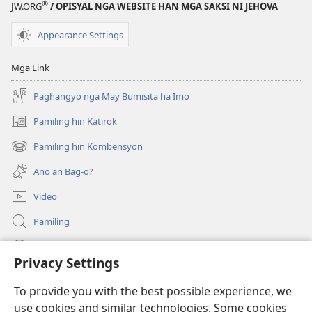
®
JW.ORG
/ OPISYAL NGA WEBSITE HAN MGA SAKSI NI JEHOVA
Appearance Settings
Mga Link
Paghangyo nga May Bumisita ha Imo
Pamiling hin Katirok
(opens
new
Pamiling hin Kombensyon
(opens
window)
new
Ano an Bag-o?
window)
Video
Pamiling
Impormasyon Para ha mga Opisyal han Gobyerno
Privacy Settings
Donasyon
(opens
To provide you with the best possible experience, we
new
use cookies and similar technologies. Some cookies