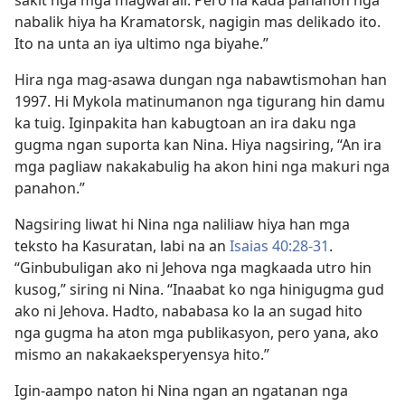
nabalik hiya ha Kramatorsk, nagigin mas delikado ito.
Ito na unta an iya ultimo nga biyahe.”
Hira nga mag-asawa dungan nga nabawtismohan han
1997. Hi Mykola matinumanon nga tigurang hin damu
ka tuig. Iginpakita han kabugtoan an ira daku nga
gugma ngan suporta kan Nina. Hiya nagsiring, “An ira
mga pagliaw nakakabulig ha akon hini nga makuri nga
panahon.”
Nagsiring liwat hi Nina nga naliliaw hiya han mga
teksto ha Kasuratan, labi na an
Isaias 40:28-31
.
“Ginbubuligan ako ni Jehova nga magkaada utro hin
kusog,” siring ni Nina. “Inaabat ko nga hinigugma gud
ako ni Jehova. Hadto, nababasa ko la an sugad hito
nga gugma ha aton mga publikasyon, pero yana, ako
mismo an nakakaeksperyensya hito.”
Igin-aampo naton hi Nina ngan an ngatanan nga