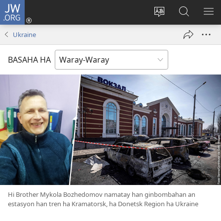
JW.ORG
Pag-
log
Balyui
Pamiling
IPA
In
hin
ha
AN
Ukraine
(opens
yinaknan
JW.ORG
ME
new
an
BASAHA HA
window)
site
Hi Brother Mykola Bozhedomov namatay han ginbombahan an
estasyon han tren ha Kramatorsk, ha Donetsk Region ha Ukraine