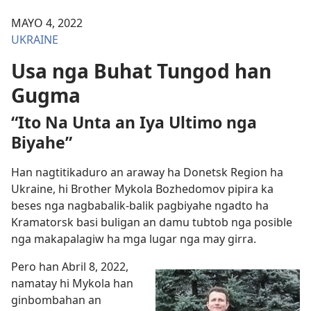
MAYO 4, 2022
UKRAINE
Usa nga Buhat Tungod han
Gugma
“Ito Na Unta an Iya Ultimo nga
Biyahe”
Han nagtitikaduro an araway ha Donetsk Region ha
Ukraine, hi Brother Mykola Bozhedomov pipira ka
beses nga nagbabalik-balik pagbiyahe ngadto ha
Kramatorsk basi buligan an damu tubtob nga posible
nga makapalagiw ha mga lugar nga may girra.
Pero han Abril 8, 2022,
namatay hi Mykola han
ginbombahan an