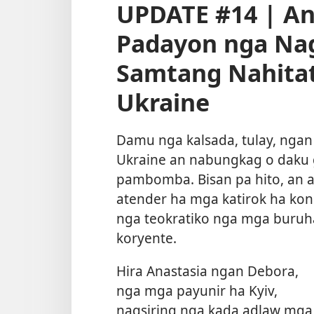
UPDATE #14 | A
Padayon nga Na
Samtang Nahitat
Ukraine
Damu nga kalsada, tulay, ngan
Ukraine an nabungkag o daku
pambomba. Bisan pa hito, an
atender ha mga katirok ha ko
nga teokratiko nga mga buruh
koryente.
Hira Anastasia ngan Debora,
nga mga payunir ha Kyiv,
nagsiring nga kada adlaw mga