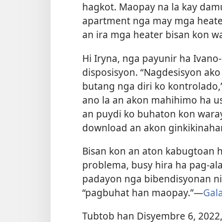
hagkot. Maopay na la kay dam
apartment nga may mga heater
an ira mga heater bisan kon w
Hi Iryna, nga payunir ha Ivano
disposisyon. “Nagdesisyon ak
butang nga diri ko kontrolado,”
ano la an akon mahihimo ha u
an puydi ko buhaton kon waray
download an akon ginkikinaha
Bisan kon an aton kabugtoan 
problema, busy hira ha pag-ala
padayon nga bibendisyonan ni
“pagbuhat han maopay.”—
Gala
Tubtob han Disyembre 6, 2022, 