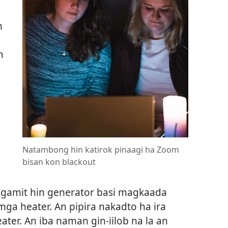
n
n
Natambong hin katirok pinaagi ha Zoom
bisan kon blackout
gamit hin generator basi magkaada
ga heater. An pipira nakadto ha ira
er. An iba naman gin-iilob na la an