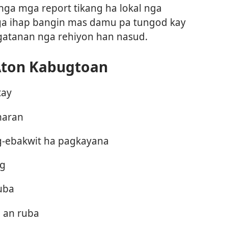
ga mga report tikang ha lokal nga
ga ihap bangin mas damu pa tungod kay
atanan nga rehiyon han nasud.
Aton Kabugtoan
tay
maran
g-ebakwit ha pagkayana
ag
uba
a an ruba