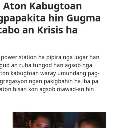
n Aton Kabugtoan
gpapakita hin Gugma
abo an Krisis ha
 power station ha pipira nga lugar han
 gud an ruba tungod han agsob nga
 aton kabugtoan waray umundang pag-
ngregasyon ngan pakigbahin ha iba pa
aton bisan kon agsob mawad-an hin