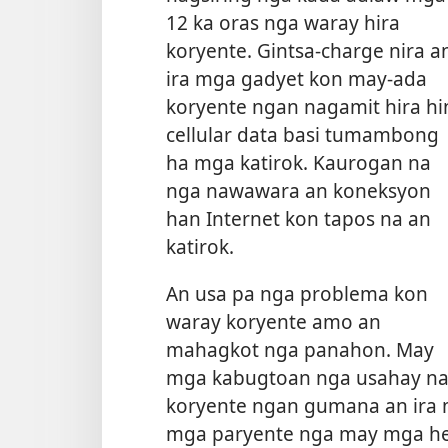
12 ka oras nga waray hira
koryente. Gintsa-charge nira a
ira mga gadyet kon may-ada
koryente ngan nagamit hira hi
cellular data basi tumambong
ha mga katirok. Kaurogan na
nga nawawara an koneksyon
han Internet kon tapos na an
katirok.
An usa pa nga problema kon
waray koryente amo an
mahagkot nga panahon. May
mga kabugtoan nga usahay na
koryente ngan gumana an ira m
mga paryente nga may mga heat