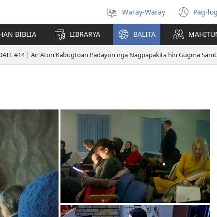
Waray-Waray
Pag-log
Pagpili
(ope
hin
new
HAN BIBLIA
LIBRARYA
BALITA
MAHITU
yinaknan
win
ATE #14 | An Aton Kabugtoan Padayon nga Nagpapakita hin Gugma Samtan