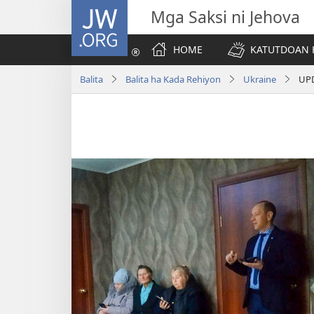
JW.ORG
Mga Saksi ni Jehova
HOME
KATUTDOAN 
Balita
Balita ha Kada Rehiyon
Ukraine
UPD