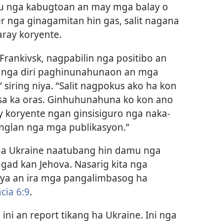
u nga kabugtoan an may mga balay o
 nga ginagamitan hin gas, salit nagana
aray koryente.
-Frankivsk, nagpabilin nga positibo an
o nga diri paghinunahunaon an mga
 siring niya. “Salit nagpokus ako ha kon
sa ka oras. Ginhuhunahuna ko kon ano
 koryente ngan ginsisiguro nga naka-
nglan nga mga publikasyon.”
ha Ukraine naatubang hin damu nga
gad kan Jehova. Nasarig kita nga
ya an ira mga pangalimbasog ha
cia 6:9
.
ini an report tikang ha Ukraine. Ini nga