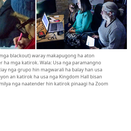
(mga blackout) waray makapugong ha aton
r ha mga katirok. Wala: Usa nga paramangno
iay nga grupo hin magwarali ha balay han usa
yon an katirok ha usa nga Kingdom Hall bisan
milya nga naatender hin katirok pinaagi ha Zoom