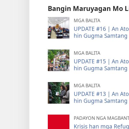
Bangin Maruyagan Mo L
MGA BALITA
UPDATE #16 | An At
hin Gugma Samtang N
MGA BALITA
UPDATE #15 | An At
hin Gugma Samtang N
MGA BALITA
UPDATE #13 | An At
hin Gugma Samtang N
PADAYON NGA MAGBANT
Krisis han mga Refu