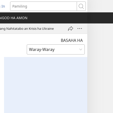
 In
ns
Pamiling
NGOD HA AMON
dow)
g Nahitatabo an Krisis ha Ukraine
BASAHA HA