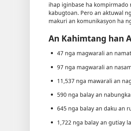
ihap iginbase ha kompirmado n
kabugtoan. Pero an aktuwal n
makuri an komunikasyon ha ng
An Kahimtang han 
47 nga magwarali an nama
97 nga magwarali an nasa
11,537 nga mawarali an na
590 nga balay an nabungk
645 nga balay an daku an r
1,722 nga balay an gutiay l