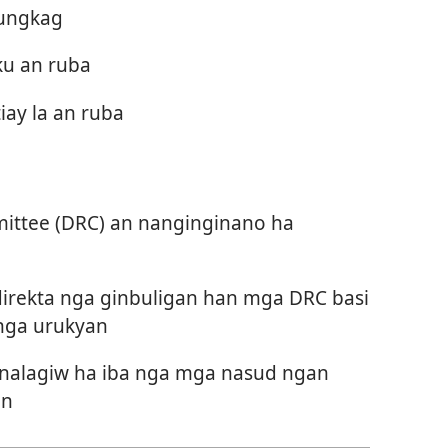
bungkag
ku an ruba
iay la an ruba
mittee (DRC) an nanginginano ha
direkta nga ginbuligan han mga DRC basi
 nga urukyan
inalagiw ha iba nga mga nasud ngan
an