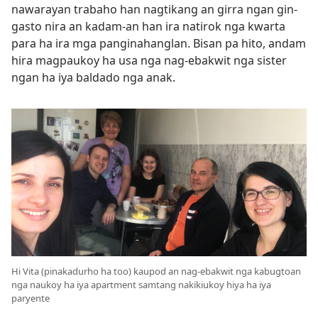
nawarayan trabaho han nagtikang an girra ngan gin-
gasto nira an kadam-an han ira natirok nga kwarta
para ha ira mga panginahanglan. Bisan pa hito, andam
hira magpaukoy ha usa nga nag-ebakwit nga sister
ngan ha iya baldado nga anak.
Hi Vita (pinakadurho ha too) kaupod an nag-ebakwit nga kabugtoan
nga naukoy ha iya apartment samtang nakikiukoy hiya ha iya
paryente