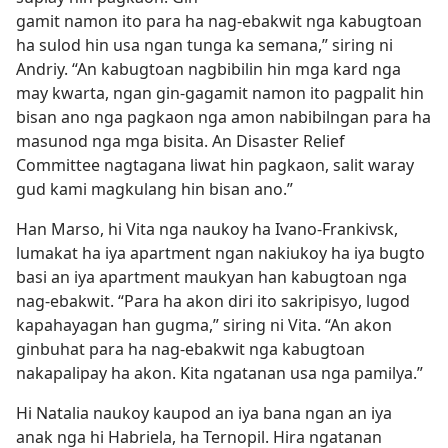
gamit namon ito para ha nag-ebakwit nga kabugtoan
ha sulod hin usa ngan tunga ka semana,” siring ni
Andriy. “An kabugtoan nagbibilin hin mga kard nga
may kwarta, ngan gin-gagamit namon ito pagpalit hin
bisan ano nga pagkaon nga amon nabibilngan para ha
masunod nga mga bisita. An Disaster Relief
Committee nagtagana liwat hin pagkaon, salit waray
gud kami magkulang hin bisan ano.”
Han Marso, hi Vita nga naukoy ha Ivano-Frankivsk,
lumakat ha iya apartment ngan nakiukoy ha iya bugto
basi an iya apartment maukyan han kabugtoan nga
nag-ebakwit. “Para ha akon diri ito sakripisyo, lugod
kapahayagan han gugma,” siring ni Vita. “An akon
ginbuhat para ha nag-ebakwit nga kabugtoan
nakapalipay ha akon. Kita ngatanan usa nga pamilya.”
Hi Natalia naukoy kaupod an iya bana ngan an iya
anak nga hi Habriela, ha Ternopil. Hira ngatanan