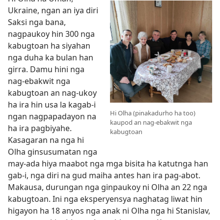
Ukraine, ngan an iya diri
Saksi nga bana,
nagpaukoy hin 300 nga
kabugtoan ha siyahan
nga duha ka bulan han
girra. Damu hini nga
nag-ebakwit nga
kabugtoan an nag-ukoy
ha ira hin usa la kagab-i
Hi Olha (pinakadurho ha too)
ngan nagpapadayon na
kaupod an nag-ebakwit nga
ha ira pagbiyahe.
kabugtoan
Kasagaran na nga hi
Olha ginsusumatan nga
may-ada hiya maabot nga mga bisita ha katutnga han
gab-i, nga diri na gud maiha antes han ira pag-abot.
Makausa, durungan nga ginpaukoy ni Olha an 22 nga
kabugtoan. Ini nga eksperyensya naghatag liwat hin
higayon ha 18 anyos nga anak ni Olha nga hi Stanislav,