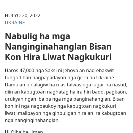
HULYO 20, 2022
UKRAINE
Nabulig ha mga
Nanginginahanglan Bisan
Kon Hira Liwat Nagkukuri
Haros 47,000 nga Saksi ni Jehova an nag-ebakwit
tungod han nagpapadayon nga girra ha Ukraine.
Damu an pinalagiw ha mas talwas nga lugar ha nasud,
diin an kabugtoan naghatag ha ira hin bado, pagkaon,
urukyan ngan iba pa nga mga panginahanglan. Bisan
kon ini nga nagpaukoy nga kabugtoan nagkukuri
liwat, malipayon nga ginbuligan nira an ira kabugtoan
nga nanginginahanglan.
Hi Olha ha Uman,