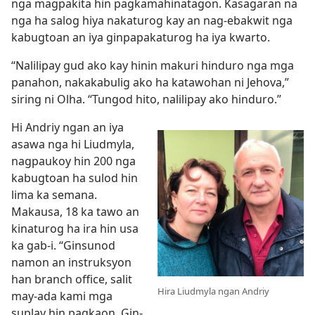
nga magpakita hin pagkamahinatagon. Kasagaran na
nga ha salog hiya nakaturog kay an nag-ebakwit nga
kabugtoan an iya ginpapakaturog ha iya kwarto.
“Nalilipay gud ako kay hinin makuri hinduro nga mga
panahon, nakakabulig ako ha katawohan ni Jehova,”
siring ni Olha. “Tungod hito, nalilipay ako hinduro.”
Hi Andriy ngan an iya
asawa nga hi Liudmyla,
nagpaukoy hin 200 nga
kabugtoan ha sulod hin
lima ka semana.
Makausa, 18 ka tawo an
kinaturog ha ira hin usa
ka gab-i. “Ginsunod
namon an instruksyon
han branch office, salit
Hira Liudmyla ngan Andriy
may-ada kami mga
suplay hin pagkaon. Gin-