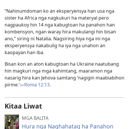
“Nahinumdoman ko an eksperyensya han usa nga
sister ha Africa nga nagkukuri ha materyal pero
nagpaukoy hin 14 nga kabugtoan ha panahon han
kombensyon, ngan waray hira makulangi hin bisan
ano,” siring ni Natalia. Nagsiring hiya nga ini nga
eksperyensya nakabulig ha iya nga unahon an
kaopayan han iba.
Bisan kon an aton kabugtoan ha Ukraine naatubang
hin magkuri nga mga kahimtang, maaramon nga
nasarig hira kan Jehova samtang ‘nagigin maabiabihon
pirme.’—
Roma 12:13
.
Kitaa Liwat
MGA BALITA
Hura nga Naghahatag ha Panahon