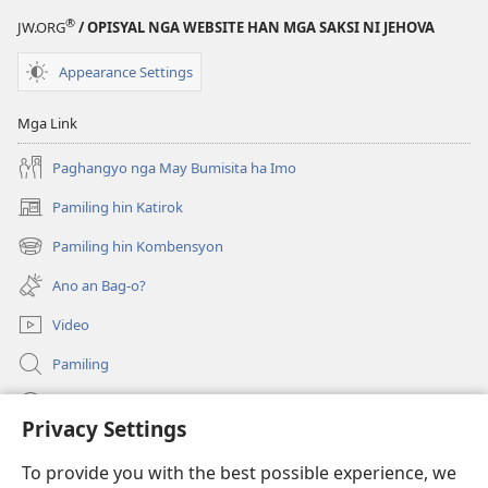
®
JW.ORG
/ OPISYAL NGA WEBSITE HAN MGA SAKSI NI JEHOVA
Appearance Settings
Mga Link
Paghangyo nga May Bumisita ha Imo
Pamiling hin Katirok
(opens
new
Pamiling hin Kombensyon
(opens
window)
new
Ano an Bag-o?
window)
Video
Pamiling
Impormasyon Para ha mga Opisyal han Gobyerno
Privacy Settings
Donasyon
(opens
To provide you with the best possible experience, we
new