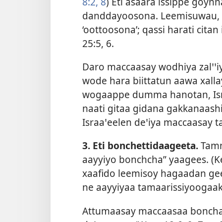
8:2,
8
) Eti asaara issippe goy
danddayoosona. Leemisuwau, is
‘oottoosona’; qassi harati cita
25:5, 6
.
Daro maccaasay wodhiya zalꞌꞌiy
wode hara biittatun aawa xall
wogaappe dumma hanotan, Isra
naati gitaa gidana gakkanaashi
Israaꞌeelen deꞌiya maccaasay 
3. Eti bonchettidaageeta.
Tamm
aayyiyo bonchcha” yaagees. (
K
xaafido leemisoy hagaadan gee
ne aayyiyaa tamaarissiyoogaa
Attumaasay maccaasaa bonchan