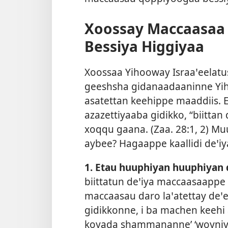
Xoossay Maccaasaa 
Bessiya Higgiyaa
Xoossaa Yihooway Israaꞌeelat
geeshsha gidanaadaaninne Yi
asatettan keehippe maaddiis. E
azazettiyaaba gidikko, “biitta
xoqqu gaana. (
Zaa. 28:1, 2
) Mu
aybee? Hagaappe kaallidi deꞌi
1. Etau huuphiyan huuphiyan d
biittatun deꞌiya maccaasaappe
maccaasau daro laꞌatettay deꞌ
gidikkonne, i ba machen keehi
koyada shammananne’ ‘woyniy