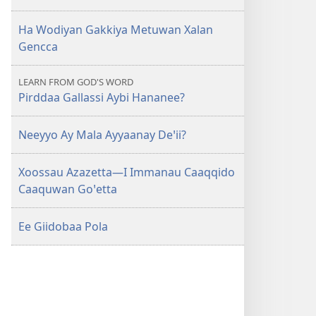
Ha Wodiyan Gakkiya Metuwan Xalan
Gencca
LEARN FROM GOD'S WORD
Pirddaa Gallassi Aybi Hananee?
Neeyyo Ay Mala Ayyaanay Deꞌii?
Xoossau Azazetta—I Immanau Caaqqido
Caaquwan Goꞌetta
Ee Giidobaa Pola