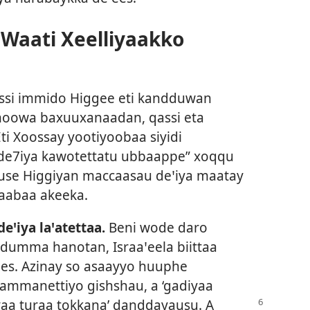
Waati Xeelliyaakko
ussi immido Higgee eti kandduwan
hoowa baxuuxanaadan, qassi eta
ti Xoossay yootiyoobaa siyidi
n de7iya kawotettatu ubbaappe” xoqqu
use Higgiyan maccaasau deꞌiya maatay
yaabaa akeeka.
eꞌiya laꞌatettaa.
Beni wode daro
 dumma hanotan, Israaꞌeela biittaa
ees. Azinay so asaayyo huuphe
 ammanettiyo gishshau, a ‘gadiyaa
aa turaa tokkana’
danddayausu. A