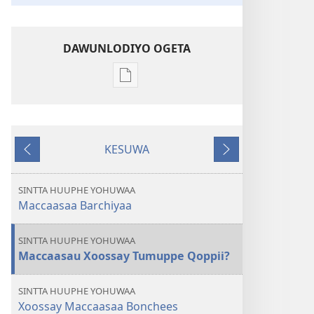
DAWUNLODIYO OGETA
Xuufiya
Dawunlodiyo
Ogeta
WOCHCHIYO
KESUWA
KEELAA
Kaseegaa
Kaalliyagaa
Xiqimita 2012
SINTTA HUUPHE YOHUWAA
Maccaasaa Barchiyaa
SINTTA HUUPHE YOHUWAA
Maccaasau Xoossay Tumuppe Qoppii?
SINTTA HUUPHE YOHUWAA
Xoossay Maccaasaa Bonchees