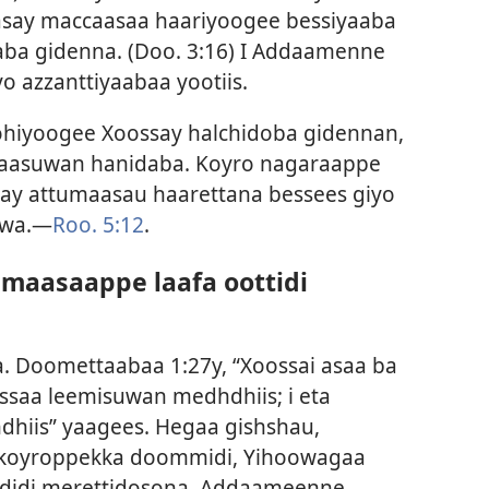
aasay maccaasaa haariyoogee bessiyaaba
aba gidenna. (
Doo. 3:16
) I Addaamenne
o azzanttiyaabaa yootiis.
hiyoogee Xoossay halchidoba gidennan,
gaasuwan hanidaba. Koyro nagaraappe
 attumaasau haarettana bessees giyo
awa.—
Roo. 5:12
.
maasaappe laafa oottidi
a.
Doomettaabaa 1:27y
, “Xoossai asaa ba
ssaa leemisuwan medhdhiis; i eta
hiis” yaagees. Hegaa gishshau,
 koyroppekka doommidi, Yihoowagaa
ididi merettidosona. Addaameenne