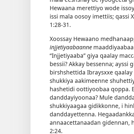
Hewaana merettiyo wode isso
issi mala oosoy imettiis; qassi 
1:28-31
.
Xoossay Hewaano medhanaappe
injjetiyaabaanne
maaddiyaabaa k
“Injjetiyaaba” giya qaalay ma
bessii? Akkay bessenna; ayssi gi
birshshettida Ibraysxxe qaalay
shukkiya aakimeenne shuhettiya
hashetidi oottiyoobaa qoppa. 
danddayiyoonaa? Mule dandd
shukkiyaagaa gidikkonne, i h
danddayettenna. Hegaadankka
annaacettanaadan gidennan, h
2:24
.