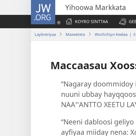
JW.ORG
Yihoowa Markkata
KOYRO SINTTAA
GE
Laybreriyaa
Maxeeteta
Wochchiyo Keelaa | Xi
Maccaasau Xoos
“Nagaray doommidoy is
nuuni ubbay hayqqoos
NAAꞌꞌANTTO XEETU LAY
“Neeni dabloosi geliyo
ayfiyaa miiday nena: 