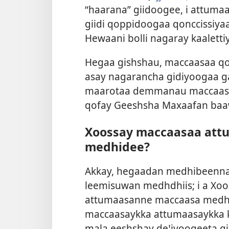
“haarana” giidoogee, i attum
giidi qoppidoogaa qonccissiya
Hewaani bolli nagaray kaalettiy
Hegaa gishshau, maccaasaa qo
asay nagarancha gidiyoogaa 
maarotaa demmanau maccaasay
qofay Geeshsha Maxaafan ba
Xoossay maccaasaa attu
medhidee?
Akkay, hegaadan medhibeenn
leemisuwan medhdhiis; i a Xoo
attumaasanne maccaasa medhd
maccaasaykka attumaasaykka
mala eeshshay deꞌiyoogeeta g