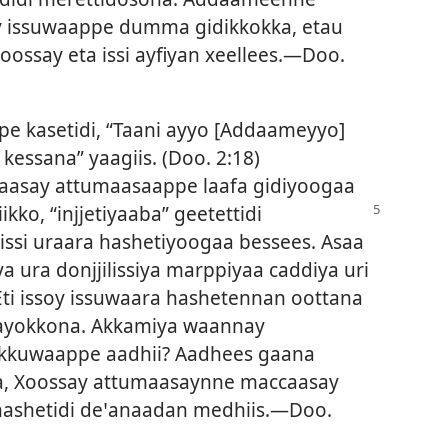
y issuwaappe dumma gidikkokka, etau
Xoossay eta issi ayfiyan xeellees.—
Doo.
 kasetidi, “Taani ayyo [Addaameyyo]
essana” yaagiis. (
Doo. 2:18
)
ccaasay attumaasaappe laafa gidiyoogaa
ikko, “injjetiyaaba” geetettidi
 issi uraara hashetiyoogaa bessees. Asaa
 ura donjjilissiya marppiyaa caddiya uri
Eti issoy issuwaara hashetennan oottana
ayokkona. Akkamiya waannay
inkkuwaappe aadhii? Aadhees gaana
, Xoossay attumaasaynne maccaasay
ashetidi deꞌanaadan medhiis.—
Doo.