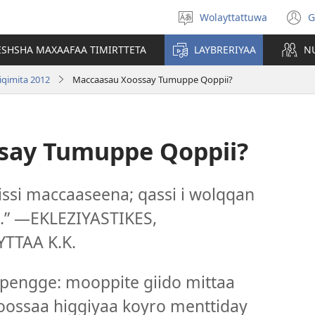
Wolayttattuwa
G
Select
(
language
n
ESHSHA MAXAAFAA TIMIRTTETA
LAYBRERIYAA
N
w
qimita 2012
Maccaasau Xoossay Tumuppe Qoppii?
say Tumuppe Qoppii?
si maccaaseena; qassi i wolqqan
.” —EKLEZIYASTIKES,
TTAA K.K.
 pengge: mooppite giido mittaa
Xoossaa higgiyaa koyro menttiday