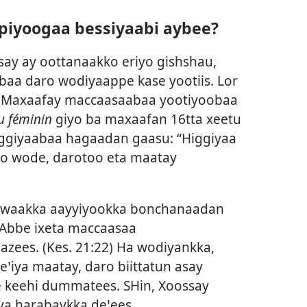
iyoogaa bessiyaabi aybee?
ay ay oottanaakko eriyo gishshau,
aa daro wodiyaappe kase yootiis. Lor
a Maxaafay maccaasaabaa yootiyoobaa
u féminin
giyo ba maxaafan 16tta xeetu
Higgiyaabaa hagaadan gaasu: “Higgiyaa
o wode, darotoo eta maatay
awaakka aayyiyookka bonchanaadan
 Abbe ixeta maccaasaa
zees. (
Kes. 21:22
) Ha wodiyankka,
ꞌiya maatay, daro biittatun asay
 keehi dummatees. SHin, Xoossay
a harabaykka deꞌees.