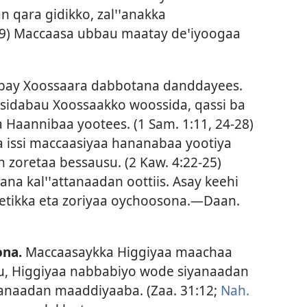
qara gidikko, zalꞌꞌanakka
9
) Maccaasa ubbau maatay deꞌiyoogaa
bbay Xoossaara dabbotana danddayees.
sidabau Xoossaakko woossida, qassi ba
a Haannibaa yootees. (
1 Sam. 1:11,
24-28
)
 issi maccaasiyaa hananabaa yootiya
 zoretaa bessausu. (
2 Kaw. 4:22-25
)
a kalꞌꞌattanaadan oottiis. Asay keehi
etikka eta zoriyaa oychoosona.—
Daan.
ona.
Maccaasaykka Higgiyaa maachaa
u, Higgiyaa nabbabiyo wode siyanaadan
ranaadan maaddiyaaba. (
Zaa. 31:12;
Nah.