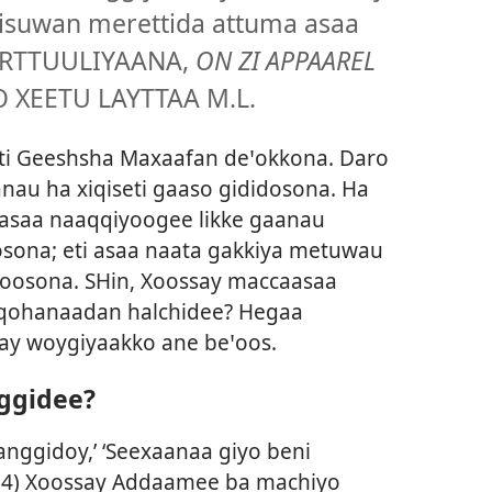
emisuwan merettida attuma asaa
TERTTUULIYAANA,
ON ZI APPAAREL
O XEETU LAYTTAA M.L.
eti Geeshsha Maxaafan deꞌokkona. Daro
nau ha xiqiseti gaaso gididosona. Ha
caasaa naaqqiyoogee likke gaanau
sona; eti asaa naata gakkiya metuwau
oosona. SHin, Xoossay maccaasaa
qohanaadan halchidee? Hegaa
ay woygiyaakko ane beꞌoos.
ggidee?
anggidoy,’ ‘Seexaanaa giyo beni
14
) Xoossay Addaamee ba machiyo