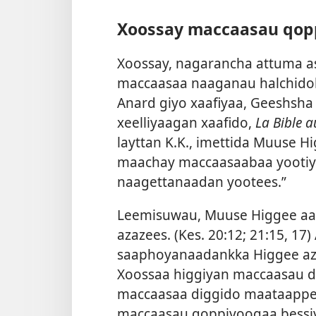
Xoossay maccaasau qopp
Xoossay, nagarancha attuma as
maccaasaa naaganau halchidob
Anard giyo xaafiyaa, Geeshsh
xeelliyaagan xaafido,
La Bible a
layttan K.K., imettida Muuse 
maachay maccaasaabaa yootiy
naagettanaadan yootees.”
Leemisuwau, Muuse Higgee a
azazees. (
Kes. 20:12;
21:15,
17
)
saaphoyanaadankka Higgee aza
Xoossaa higgiyan maccaasau de
maccaasaa diggido maataappe
maccaasau qoppiyoogaa bessiy