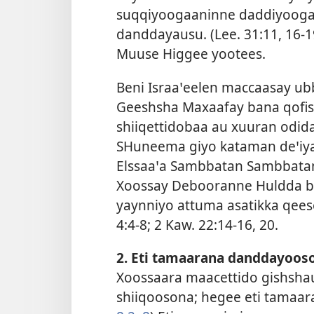
suqqiyoogaaninne daddiyoogan 
danddayausu. (
Lee. 31:11,
16-1
Muuse Higgee yootees.
Beni Israaꞌeelen maccaasay u
Geeshsha Maxaafay bana qofis
shiiqettidobaa au xuuran odid
SHuneema giyo kataman deꞌiya
Elssaaꞌa Sambbatan Sambbatan
Xoossay Debooranne Huldda ban
yaynniyo attuma asatikka qees
4:4-8;
2 Kaw. 22:14-16,
20
.
2. Eti tamaarana danddayoos
Xoossaara maacettido gishsha
shiiqoosona; hegee eti tamaa