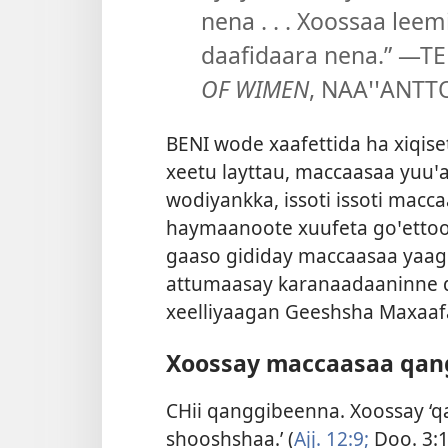
nena . . . Xoossaa le
daafidaara nena.” —
OF WIMEN
, NAAꞌꞌANTT
BENI wode xaafettida ha xiqis
xeetu layttau, maccaasaa yuuꞌa
wodiyankka, issoti issoti mac
haymaanoote xuufeta goꞌettoo
gaaso gididay maccaasaa yaag
attumaasay karanaadaaninne 
xeelliyaagan Geeshsha Maxaaf
Xoossay maccaasaa qan
CHii qanggibeenna. Xoossay ‘q
shooshshaa.’ (
Ajj. 12:9;
Doo. 3: