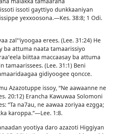
nnana malakka tamaarana
soti issoti gayttiyo dunkkaaniyan
n issippe yexxoosona.—
Kes. 38:8;
1 Odi.
aa zalꞌꞌiyoogaa erees. (
Lee. 31:24
) He
ay ba attuma naata tamaarissiyo
aꞌeela biittaa maccaasay ba attuma
n tamaarissees. (
Lee. 31:1
) Beni
tamaaridaagaa gidiyoogee qoncce.
u Azazotuppe issoy, “Ne aawaanne ne
es. 20:12
) Erancha Kawuwaa Solomoni
s: “Ta na7au, ne aawaa zoriyaa ezgga;
kka karoppa.”—
Lee. 1:8
.
aadan yootiya daro azazoti Higgiyan