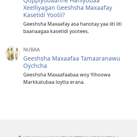
Qoppiyobaanne Haniyobaa
Xeelliyagan Geeshsha Maxaafay
Kasetidi Yootii?
Geeshsha Maxaafay asa hanotay yaa iiti iiti
baanaagaa kasetidi yootees.
NUBAA
Geeshsha Maxaafaa Tamaaranawu
Oychcha
Geeshsha Maxaafaabaa woy Yihoowa
Markkatubaa loytta erana.
®