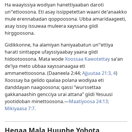
Ha waayissiya wodiyan hanettiyaaban daroti
unꞌꞌettoosona. Eti asay issippetettan waani deꞌanaakko
mule erennabadan qoppoosona. Ubba amaridaageeti,
asay issoy issuwaa muleera xayssana giidi
hirggoosona.
Gidikkonne, ha alamiyan haniyaabatun unꞌꞌettiya
harati sinttappe ufayssiyaabay yaana giidi
hidootoosona. Mata wode
Xoossaa Kawotettay
saꞌan
deꞌiya meto ubbaa xayssanaagaa eti
ammanettoosona. (
Daaneela 2:44;
Ajjuutaa 21:3, 4
)
Xoossay ba gelido qaalaa polana wodiyaa eti
danddayan naagoosona; qassi “wurssettaa
gakkanaashin gencciya urai attana” giidi Yesuusi
yootidoban minettoosona.—
Maatiyoosa 24:13;
Mikiyaasa 7:7
.
Hegaa Mala Huuphe Yohota