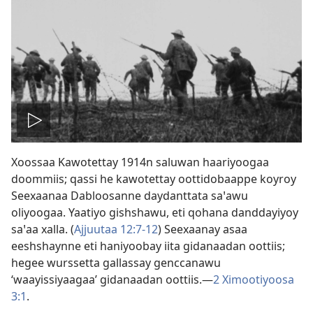
Biiduwa
Xoossaa Kawotettay 1914n saluwan haariyoogaa
kaassa
doommiis; qassi he kawotettay oottidobaappe koyroy
Seexaanaa Dabloosanne daydanttata saꞌawu
oliyoogaa. Yaatiyo gishshawu, eti qohana danddayiyoy
saꞌaa xalla. (
Ajjuutaa 12:7-12
) Seexaanay asaa
eeshshaynne eti haniyoobay iita gidanaadan oottiis;
hegee wurssetta gallassay genccanawu
‘waayissiyaagaa’ gidanaadan oottiis.—
2 Ximootiyoosa
3:1
.