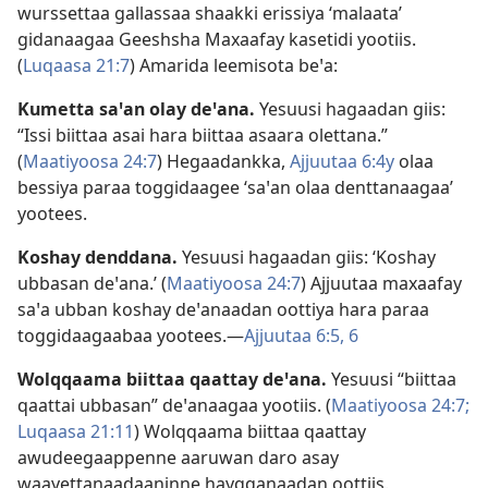
wurssettaa gallassaa shaakki erissiya ‘malaata’
gidanaagaa Geeshsha Maxaafay kasetidi yootiis.
(
Luqaasa 21:7
) Amarida leemisota beꞌa:
Kumetta saꞌan olay deꞌana.
Yesuusi hagaadan giis:
“Issi biittaa asai hara biittaa asaara olettana.”
(
Maatiyoosa 24:7
) Hegaadankka,
Ajjuutaa 6:4y
olaa
bessiya paraa toggidaagee ‘saꞌan olaa denttanaagaa’
yootees.
Koshay denddana.
Yesuusi hagaadan giis: ‘Koshay
ubbasan deꞌana.’ (
Maatiyoosa 24:7
) Ajjuutaa maxaafay
saꞌa ubban koshay deꞌanaadan oottiya hara paraa
toggidaagaabaa yootees.—
Ajjuutaa 6:5, 6
Wolqqaama biittaa qaattay deꞌana.
Yesuusi “biittaa
qaattai ubbasan” deꞌanaagaa yootiis. (
Maatiyoosa 24:7;
Luqaasa 21:11
) Wolqqaama biittaa qaattay
awudeegaappenne aaruwan daro asay
waayettanaadaaninne hayqqanaadan oottiis.