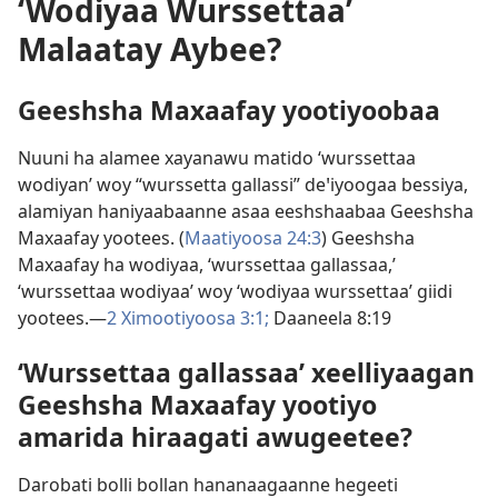
‘Wodiyaa Wurssettaa’
Malaatay Aybee?
Geeshsha Maxaafay yootiyoobaa
Nuuni ha alamee xayanawu matido ‘wurssettaa
wodiyan’ woy “wurssetta gallassi” deꞌiyoogaa bessiya,
alamiyan haniyaabaanne asaa eeshshaabaa Geeshsha
Maxaafay yootees. (
Maatiyoosa 24:3
) Geeshsha
Maxaafay ha wodiyaa, ‘wurssettaa gallassaa,’
‘wurssettaa wodiyaa’ woy ‘wodiyaa wurssettaa’ giidi
yootees.—
2 Ximootiyoosa 3:1;
Daaneela 8:19
‘Wurssettaa gallassaa’ xeelliyaagan
Geeshsha Maxaafay yootiyo
amarida hiraagati awugeetee?
Darobati bolli bollan hananaagaanne hegeeti