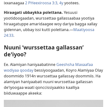
ixxanaagaa
2 PHeexiroosa 3:3, 4y
yootees.
Hiraagati ubbaykka polettana.
Yesuusi
yootidoogaadan, wurssettaa gallassaabaa yootiya
hiraagatuppe amaridaagee woy dariya bagga xallay
gidennan, ubbay issi kutti polettana.—
Maatiyoosa
24:33
.
Nuuni ‘wurssettaa gallassan’
deꞌiyoo?
Ee. Alamiyan haniyaabatinne
Geeshsha Maxaafaa
wodiyaa qooday
bessiyoogaadan, Koyro Alamiyaa Olay
doommido 1914n wurssettaa gallassay doommiis. Ha
alamiyan haniyaabati nuuni wurssettaa gallassan
deꞌiyoogaa waati qonccissiyaakko kaalliya
biiduwaappe akeeka: