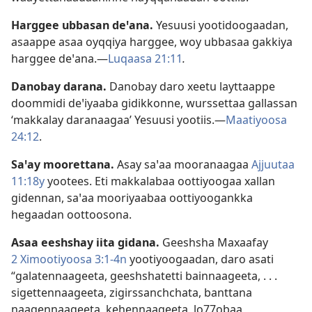
Harggee ubbasan deꞌana.
Yesuusi yootidoogaadan,
asaappe asaa oyqqiya harggee, woy ubbasaa gakkiya
harggee deꞌana.—
Luqaasa 21:11
.
Danobay darana.
Danobay daro xeetu layttaappe
doommidi deꞌiyaaba gidikkonne, wurssettaa gallassan
‘makkalay daranaagaa’ Yesuusi yootiis.—
Maatiyoosa
24:12
.
Saꞌay moorettana.
Asay saꞌaa mooranaagaa
Ajjuutaa
11:18y
yootees. Eti makkalabaa oottiyoogaa xallan
gidennan, saꞌaa mooriyaabaa oottiyoogankka
hegaadan oottoosona.
Asaa eeshshay iita gidana.
Geeshsha Maxaafay
2 Ximootiyoosa 3:1-4n
yootiyoogaadan, daro asati
“galatennaageeta, geeshshatetti bainnaageeta, . . .
sigettennaageeta, zigirssanchchata, banttana
naagennaageeta, kehennaageeta, lo77obaa