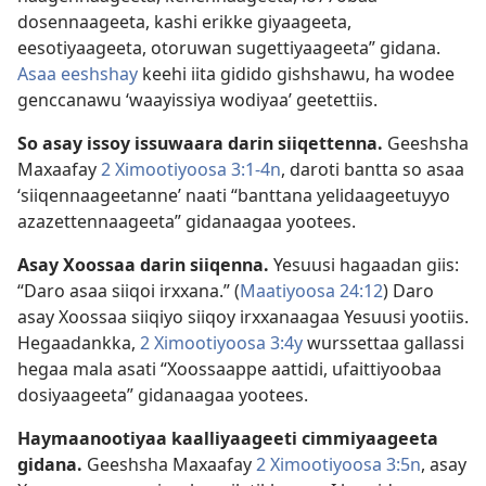
dosennaageeta, kashi erikke giyaageeta,
eesotiyaageeta, otoruwan sugettiyaageeta” gidana.
Asaa eeshshay
keehi iita gidido gishshawu, ha wodee
genccanawu ‘waayissiya wodiyaa’ geetettiis.
So asay issoy issuwaara darin siiqettenna.
Geeshsha
Maxaafay
2 Ximootiyoosa 3:1-4n
, daroti bantta so asaa
‘siiqennaageetanne’ naati “banttana yelidaageetuyyo
azazettennaageeta” gidanaagaa yootees.
Asay Xoossaa darin siiqenna.
Yesuusi hagaadan giis:
“Daro asaa siiqoi irxxana.” (
Maatiyoosa 24:12
) Daro
asay Xoossaa siiqiyo siiqoy irxxanaagaa Yesuusi yootiis.
Hegaadankka,
2 Ximootiyoosa 3:4y
wurssettaa gallassi
hegaa mala asati “Xoossaappe aattidi, ufaittiyoobaa
dosiyaageeta” gidanaagaa yootees.
Haymaanootiyaa kaalliyaageeti cimmiyaageeta
gidana.
Geeshsha Maxaafay
2 Ximootiyoosa 3:5n
, asay