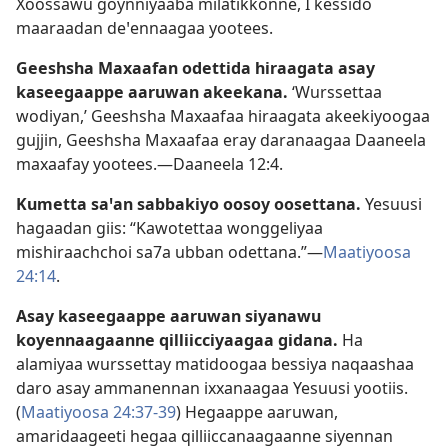
Xoossawu goynniyaaba milatikkonne, I kessido
maaraadan deꞌennaagaa yootees.
Geeshsha Maxaafan odettida hiraagata asay
kaseegaappe aaruwan akeekana.
‘Wurssettaa
wodiyan,’ Geeshsha Maxaafaa hiraagata akeekiyoogaa
gujjin, Geeshsha Maxaafaa eray daranaagaa Daaneela
maxaafay yootees.—
Daaneela 12:4
.
Kumetta saꞌan sabbakiyo oosoy oosettana.
Yesuusi
hagaadan giis: “Kawotettaa wonggeliyaa
mishiraachchoi sa7a ubban odettana.”—
Maatiyoosa
24:14
.
Asay kaseegaappe aaruwan siyanawu
koyennaagaanne qilliicciyaagaa gidana.
Ha
alamiyaa wurssettay matidoogaa bessiya naqaashaa
daro asay ammanennan ixxanaagaa Yesuusi yootiis.
(
Maatiyoosa 24:37-39
) Hegaappe aaruwan,
amaridaageeti hegaa qilliiccanaagaanne siyennan