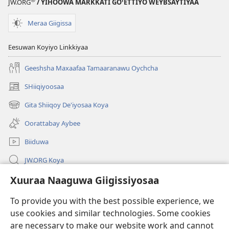
JW.ORG
/ YIHOOWA MARKKATI GOꞌETTIYO WEYBSAYTIYAA
Meraa Giigissa
Eesuwan Koyiyo Linkkiyaa
Geeshsha Maxaafaa Tamaaranawu Oychcha
SHiiqiyoosaa
(opens
new
Gita Shiiqoy De'iyosaa Koya
(opens
window)
new
Oorattabay Aybee
window)
Biiduwa
JW.ORG Koya
Xuuraa Naaguwa Giigissiyosaa
Kawotettaa Sunttatussi Giigida Qonccissuwa
To provide you with the best possible experience, we
Miishshaa Immiyogaa
(opens
use cookies and similar technologies. Some cookies
new
are necessary to make our website work and cannot
window)