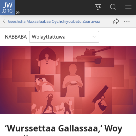
JW.ORG
Gela
(opens
Saytiya
JW.ORG
ME
new
qaalaa
Koya
BE
Geeshsha Maxaafaabaa Oychchiyoobatu Zaaruwaa
window)
laamma
NABBABA
‘Wurssettaa Gallassaa,’ Woy