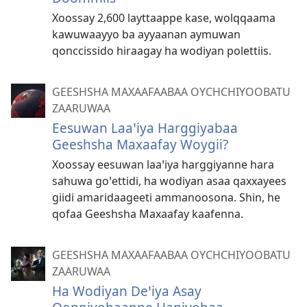
Xoossay 2,600 layttaappe kase, wolqqaama
kawuwaayyo ba ayyaanan aymuwan
qonccissido hiraagay ha wodiyan polettiis.
GEESHSHA MAXAAFAABAA OYCHCHIYOOBATU
ZAARUWAA
Eesuwan Laaꞌiya Harggiyabaa
Geeshsha Maxaafay Woygii?
Xoossay eesuwan laaꞌiya harggiyanne hara
sahuwa goꞌettidi, ha wodiyan asaa qaxxayees
giidi amaridaageeti ammanoosona. Shin, he
qofaa Geeshsha Maxaafay kaafenna.
GEESHSHA MAXAAFAABAA OYCHCHIYOOBATU
ZAARUWAA
Ha Wodiyan Deꞌiya Asay