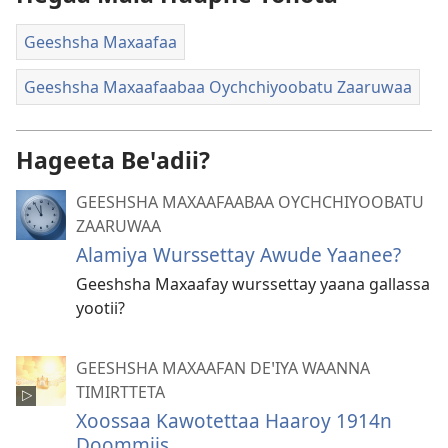
Geeshsha Maxaafaa
Geeshsha Maxaafaabaa Oychchiyoobatu Zaaruwaa
Hageeta Beꞌadii?
GEESHSHA MAXAAFAABAA OYCHCHIYOOBATU
ZAARUWAA
Alamiya Wurssettay Awude Yaanee?
Geeshsha Maxaafay wurssettay yaana gallassa
yootii?
GEESHSHA MAXAAFAN DEꞌIYA WAANNA
TIMIRTTETA
Xoossaa Kawotettaa Haaroy 1914n
Doommiis