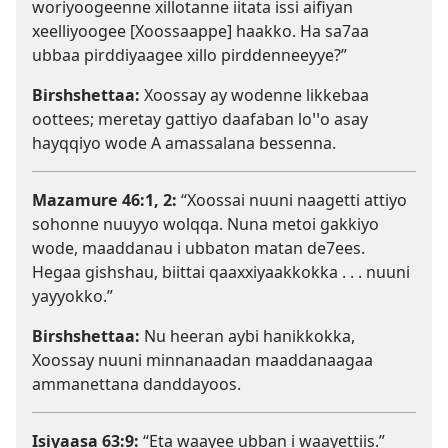
woriyoogeenne xillotanne iitata issi aifiyan
xeelliyoogee [Xoossaappe] haakko. Ha sa7aa
ubbaa pirddiyaagee xillo pirddenneeyye?”
Birshshettaa:
Xoossay ay wodenne likkebaa
oottees; meretay gattiyo daafaban loꞌꞌo asay
hayqqiyo wode A amassalana bessenna.
Mazamure 46:1, 2
:
“Xoossai nuuni naagetti attiyo
sohonne nuuyyo wolqqa. Nuna metoi gakkiyo
wode, maaddanau i ubbaton matan de7ees.
Hegaa gishshau, biittai qaaxxiyaakkokka . . . nuuni
yayyokko.”
Birshshettaa:
Nu heeran aybi hanikkokka,
Xoossay nuuni minnanaadan maaddanaagaa
ammanettana danddayoos.
Isiyaasa 63:9
:
“Eta waayee ubban i waayettiis.”