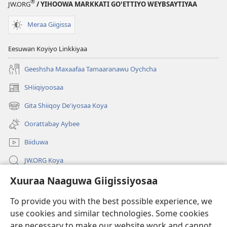
®
JW.ORG
/ YIHOOWA MARKKATI GOꞌETTIYO WEYBSAYTIYAA
Meraa Giigissa
Eesuwan Koyiyo Linkkiyaa
Geeshsha Maxaafaa Tamaaranawu Oychcha
SHiiqiyoosaa
(opens
new
Gita Shiiqoy De'iyosaa Koya
(opens
window)
new
Oorattabay Aybee
window)
Biiduwa
JW.ORG Koya
Xuuraa Naaguwa Giigissiyosaa
Kawotettaa Sunttatussi Giigida Qonccissuwa
To provide you with the best possible experience, we
Miishshaa Immiyogaa
(opens
use cookies and similar technologies. Some cookies
new
are necessary to make our website work and cannot