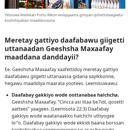
Yihoowa Markkati Porto Rikon wolqqaama gotiyan qohettidaageeta
koshshiyaban maaddoosona
Meretay gattiyo daafabawu giigetti
uttanaadan Geeshsha Maxaafay
maaddana danddayii?
Ee. Geeshsha Maxaafay xaafettidoy meretay gattiyo
daafabawu giigetti uttanaassa gidana xayikkonne,
hegawu maaddiya maarata yootees. Leemisuwawu:
Daafabay gakkiyo wode oottanabaa halchcha.
Geeshsha Maxaafay, “Cincca asi iitaa be7idi, qosetti
aattees” yaagees. (
Leemisota 22:3
) Daafabay
gakkiyo wode waatanaakko halchchi uttiyogee
loꞌꞌo. Daafabay gakkiyo wode ekkidi baana borssan
koshshiyabaa yeggiyogeenne so asay he wode