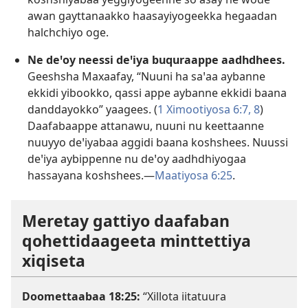
awan gayttanaakko haasayiyogeekka hegaadan
halchchiyo oge.
Ne deꞌoy neessi deꞌiya buquraappe aadhdhees.
Geeshsha Maxaafay, “Nuuni ha saꞌaa aybanne
ekkidi yibookko, qassi appe aybanne ekkidi baana
danddayokko” yaagees. (
1 Ximootiyosa 6:7, 8
)
Daafabaappe attanawu, nuuni nu keettaanne
nuuyyo deꞌiyabaa aggidi baana koshshees. Nuussi
deꞌiya aybippenne nu deꞌoy aadhdhiyogaa
hassayana koshshees.—
Maatiyosa 6:25
.
Meretay gattiyo daafaban
qohettidaageeta minttettiya
xiqiseta
Doomettaabaa 18:25
:
“Xillota iitatuura