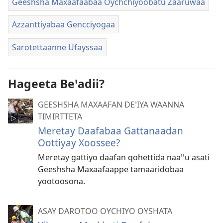
Geeshsha Maxaafaabaa Oychchiyoobatu Zaaruwaa
Azzanttiyabaa Gencciyogaa
Sarotettaanne Ufayssaa
Hageeta Beꞌadii?
GEESHSHA MAXAAFAN DEꞌIYA WAANNA
TIMIRTTETA
Meretay Daafabaa Gattanaadan
Oottiyay Xoossee?
Meretay gattiyo daafan qohettida naaꞌꞌu asati
Geeshsha Maxaafaappe tamaaridobaa
yootoosona.
ASAY DAROTOO OYCHIYO OYSHATA