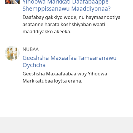
Yihoowa Markkati Daafabaappe
Shemppissanawu Maaddiyonaa?
Daafabay gakkiyo wode, nu haymaanootiya
asatanne harata koshshiyaban waati
maaddiyakko akeeka.
NUBAA
Geeshsha Maxaafaa Tamaaranawu
Oychcha
Geeshsha Maxaafaabaa woy Yihoowa
Markkatubaa loytta erana.