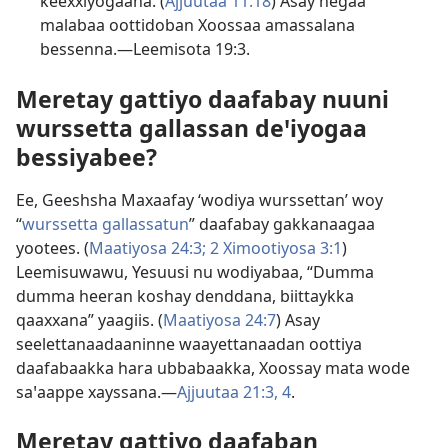
keexxiyogaana. (
Ajjuutaa 11:18
) Asay hegaa
malabaa oottidoban Xoossaa amassalana
bessenna.—
Leemisota 19:3
.
Meretay gattiyo daafabay nuuni
wurssetta gallassan deꞌiyogaa
bessiyabee?
Ee, Geeshsha Maxaafay ‘wodiya wurssettan’ woy
“
wurssetta gallassatun
” daafabay gakkanaagaa
yootees. (
Maatiyosa 24:3;
2 Ximootiyosa 3:1
)
Leemisuwawu, Yesuusi nu wodiyabaa, “Dumma
dumma heeran koshay denddana, biittaykka
qaaxxana” yaagiis. (
Maatiyosa 24:7
) Asay
seelettanaadaaninne waayettanaadan oottiya
daafabaakka hara ubbabaakka, Xoossay mata wode
saꞌaappe xayssana.—
Ajjuutaa 21:3, 4
.
Meretay gattiyo daafaban