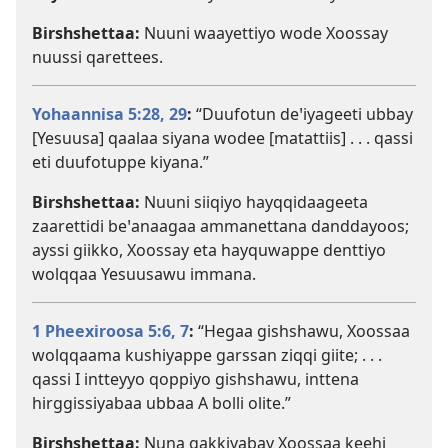
Birshshettaa:
Nuuni waayettiyo wode Xoossay
nuussi qarettees.
Yohaannisa 5:28, 29
:
“Duufotun deꞌiyageeti ubbay
[Yesuusa] qaalaa siyana wodee [matattiis] . . . qassi
eti duufotuppe kiyana.”
Birshshettaa:
Nuuni siiqiyo hayqqidaageeta
zaarettidi beꞌanaagaa ammanettana danddayoos;
ayssi giikko, Xoossay eta hayquwappe denttiyo
wolqqaa Yesuusawu immana.
1 Pheexiroosa 5:6, 7
:
“Hegaa gishshawu, Xoossaa
wolqqaama kushiyappe garssan ziqqi giite; . . .
qassi I intteyyo qoppiyo gishshawu, inttena
hirggissiyabaa ubbaa A bolli olite.”
Birshshettaa:
Nuna gakkiyabay Xoossaa keehi