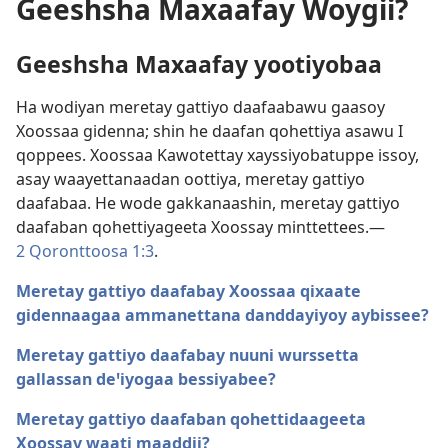
Geeshsha Maxaafay Woygii?
Geeshsha Maxaafay yootiyobaa
Ha wodiyan meretay gattiyo daafaabawu gaasoy
Xoossaa gidenna; shin he daafan qohettiya asawu I
qoppees. Xoossaa Kawotettay xayssiyobatuppe issoy,
asay waayettanaadan oottiya, meretay gattiyo
daafabaa. He wode gakkanaashin, meretay gattiyo
daafaban qohettiyageeta Xoossay minttettees.—
2 Qoronttoosa 1:3
.
Meretay gattiyo daafabay Xoossaa qixaate
gidennaagaa ammanettana danddayiyoy aybissee?
Meretay gattiyo daafabay nuuni wurssetta
gallassan deꞌiyogaa bessiyabee?
Meretay gattiyo daafaban qohettidaageeta
Xoossay waati maaddii?