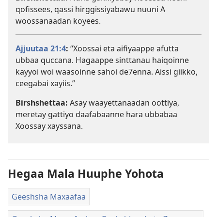
qofissees, qassi hirggissiyabawu nuuni A
woossanaadan koyees.
Ajjuutaa 21:4
:
“Xoossai eta aifiyaappe afutta
ubbaa quccana. Hagaappe sinttanau haiqoinne
kayyoi woi waasoinne sahoi de7enna. Aissi giikko,
ceegabai xayiis.”
Birshshettaa:
Asay waayettanaadan oottiya,
meretay gattiyo daafabaanne hara ubbabaa
Xoossay xayssana.
Hegaa Mala Huuphe Yohota
Geeshsha Maxaafaa