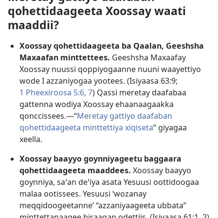
qohettidaageeta Xoossay waati
maaddii?
Xoossay qohettidaageeta ba Qaalan, Geeshsha
Maxaafan minttettees.
Geeshsha Maxaafay
Xoossay nuussi qoppiyogaanne nuuni waayettiyo
wode I azzaniyogaa yootees. (
Isiyaasa 63:9;
1 Pheexiroosa 5:6, 7
) Qassi meretay daafabaa
gattenna wodiya Xoossay ehaanaagaakka
qonccissees.—“
Meretay gattiyo daafaban
qohettidaageeta minttettiya xiqiseta
” giyagaa
xeella.
Xoossay baayyo goynniyageetu baggaara
qohettidaageeta maaddees.
Xoossay baayyo
goynniya, saꞌan deꞌiya asata Yesuusi oottidoogaa
malaa ootissees. Yesuusi ‘wozanay
meqqidoogeetanne’ “azzaniyaageeta ubbata”
minttettanaagee hiraagan odettiis. (
Isiyaasa 61:1, 2
)