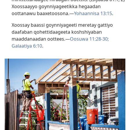
Xoossaayyo goynniyageetikka hegaadan
oottanawu baaxetoosona.—
Yohaannisa 13:15
.
Xoossay baassi goynniyageeti meretay gattiyo
daafaban qohettidaageeta koshshiyaban
maaddanaadan oottees.—
Oosuwa 11:28-30;
Galaatiya 6:10
.