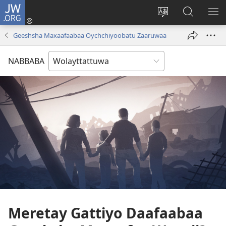
JW.ORG
Gela
(opens
Saytiya
JW.ORG
ME
new
qaalaa
Koya
BE
Geeshsha Maxaafaabaa Oychchiyoobatu Zaaruwaa
window)
laamma
NABBABA
Meretay Gattiyo Daafaabaa