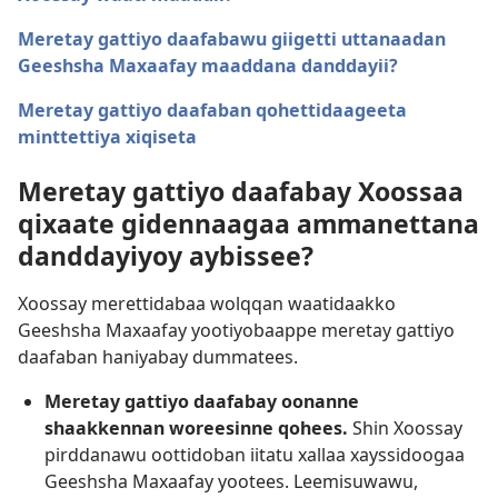
Meretay gattiyo daafabawu giigetti uttanaadan
Geeshsha Maxaafay maaddana danddayii?
Meretay gattiyo daafaban qohettidaageeta
minttettiya xiqiseta
Meretay gattiyo daafabay Xoossaa
qixaate gidennaagaa ammanettana
danddayiyoy aybissee?
Xoossay merettidabaa wolqqan waatidaakko
Geeshsha Maxaafay yootiyobaappe meretay gattiyo
daafaban haniyabay dummatees.
Meretay gattiyo daafabay oonanne
shaakkennan woreesinne qohees.
Shin Xoossay
pirddanawu oottidoban iitatu xallaa xayssidoogaa
Geeshsha Maxaafay yootees. Leemisuwawu,