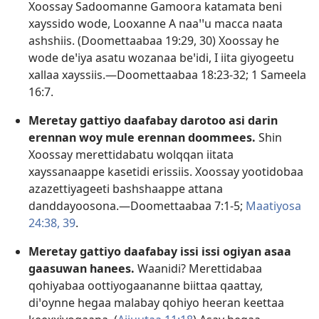
Xoossay Sadoomanne Gamoora katamata beni
xayssido wode, Looxanne A naaꞌꞌu macca naata
ashshiis. (
Doomettaabaa 19:29, 30
) Xoossay he
wode deꞌiya asatu wozanaa beꞌidi, I iita giyogeetu
xallaa xayssiis.—
Doomettaabaa 18:23-32;
1 Sameela
16:7
.
Meretay gattiyo daafabay darotoo asi darin
erennan woy mule erennan doommees.
Shin
Xoossay merettidabatu wolqqan iitata
xayssanaappe kasetidi erissiis. Xoossay yootidobaa
azazettiyageeti bashshaappe attana
danddayoosona.—
Doomettaabaa 7:1-5;
Maatiyosa
24:38, 39
.
Meretay gattiyo daafabay issi issi ogiyan asaa
gaasuwan hanees.
Waanidi? Merettidabaa
qohiyabaa oottiyogaananne biittaa qaattay,
diꞌoynne hegaa malabay qohiyo heeran keettaa