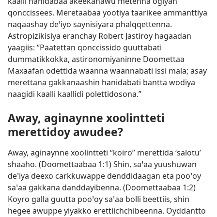
kaalli hanidabaa akeekanawu metenna ogiyan
qonccissees. Meretaabaa yootiya taarikee ammanttiya
naqaashay deꞌiyo saynisiyara phalqqettenna.
Astropizikisiya eranchay Robert Jastiroy hagaadan
yaagiis: “Paatettan qonccissido guuttabati
dummatikkokka, astironomiyaninne Doomettaa
Maxaafan odettida waanna waannabati issi mala; asay
merettana gakkanaashin hanidabati bantta wodiya
naagidi kaalli kaallidi polettidosona.”
Away, aginaynne xoolintteti
merettidoy awudee?
Away, aginaynne xoolintteti “koiro” merettida ‘salotu’
shaaho. (
Doomettaabaa 1:1
) Shin, saꞌaa yuushuwan
deꞌiya deexo carkkuwappe denddidaagan eta pooꞌoy
saꞌaa gakkana danddayibenna. (
Doomettaabaa 1:2
)
Koyro galla guutta pooꞌoy saꞌaa bolli beettiis, shin
hegee awuppe yiyakko erettiichchibeenna. Oyddantto