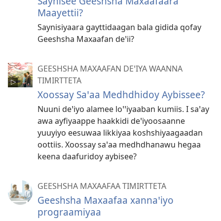
Saynisee Geeshsha Maxaafaara
Maayettii?
Saynisiyaara gayttidaagan bala gidida qofay
Geeshsha Maxaafan deꞌii?
GEESHSHA MAXAAFAN DEꞌIYA WAANNA
TIMIRTTETA
Xoossay Saꞌaa Medhdhidoy Aybissee?
Nuuni deꞌiyo alamee loꞌꞌiyaaban kumiis. I saꞌay
awa ayfiyaappe haakkidi deꞌiyoosaanne
yuuyiyo eesuwaa likkiyaa koshshiyaagaadan
oottiis. Xoossay saꞌaa medhdhanawu hegaa
keena daafuridoy aybisee?
GEESHSHA MAXAAFAA TIMIRTTETA
Geeshsha Maxaafaa xannaꞌiyo
prograamiyaa