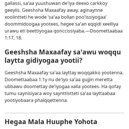
gallassi, saꞌaa yuushuwan deꞌiya deexo carkkoy
geeyiis. Geeshsha Maxaafay away, aginaynne
xoolintteti he wode ‘saꞌaa bollan pooꞌissiyogaa’
doommidoogaa yootees, hegee saꞌan eqqidi xeelliya
urawu eti beettiyogaa qonccissiyaba.—
Doomettaabaa
1:17, 18
.
Geeshsha Maxaafay saꞌawu woqqu
laytta gidiyogaa yootii?
Geeshsha Maxaafay saꞌaa layttay woqqakko yootenna.
Doomettaabaa 1:1y
nu deꞌiyo saꞌaa gujjin meretta
ubbawu doomettay deꞌiyogaa xalla yootees. Ha qofay
tumu saynisiyara woy saynttistteti saꞌaa layttaabaa
yootiyobaara phalqqettenna.
Hegaa Mala Huuphe Yohota