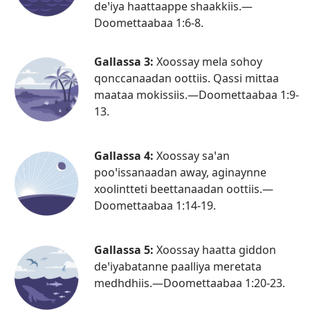
deꞌiya haattaappe shaakkiis.—
Doomettaabaa 1:6-8
.
Gallassa 3:
Xoossay mela sohoy
qonccanaadan oottiis. Qassi mittaa
maataa mokissiis.—
Doomettaabaa 1:9-
13
.
Gallassa 4:
Xoossay saꞌan
pooꞌissanaadan away, aginaynne
xoolintteti beettanaadan oottiis.—
Doomettaabaa 1:14-19
.
Gallassa 5:
Xoossay haatta giddon
deꞌiyabatanne paalliya meretata
medhdhiis.—
Doomettaabaa 1:20-23
.