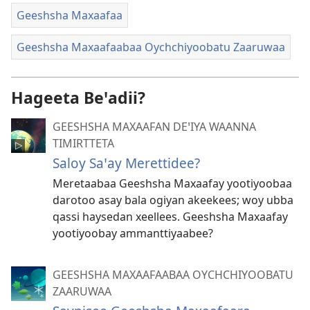
Geeshsha Maxaafaa
Geeshsha Maxaafaabaa Oychchiyoobatu Zaaruwaa
Hageeta Beꞌadii?
GEESHSHA MAXAAFAN DEꞌIYA WAANNA
TIMIRTTETA
Saloy Saꞌay Merettidee?
Meretaabaa Geeshsha Maxaafay yootiyoobaa
darotoo asay bala ogiyan akeekees; woy ubba
qassi haysedan xeellees. Geeshsha Maxaafay
yootiyoobay ammanttiyaabee?
GEESHSHA MAXAAFAABAA OYCHCHIYOOBATU
ZAARUWAA