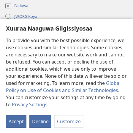
Biiduwa
JW.ORG Koya
Xuuraa Naaguwa Giigissiyosaa
Kawotettaa Sunttatussi Giigida Qonccissuwa
To provide you with the best possible experience, we
Miishshaa Immiyogaa
(opens
use cookies and similar technologies. Some cookies
new
are necessary to make our website work and cannot
window)
Wachtawur ONLAYN LAYBREERIYAA
be refused. You can accept or decline the use of
(opens
new
additional cookies, which we use only to improve
®
JW Hub
window)
(opens
your experience. None of this data will ever be sold or
new
used for marketing. To learn more, read the
Global
window)
Policy on Use of Cookies and Similar Technologies
.
You can customize your settings at any time by going
Copyright
© 2026 Watch Tower Bible and Tract Society of Pennsylvania.
to
Privacy Settings
.
WOGAA
|
XUURAA
|
XUURAA NAAGUWA GIIGISSIYOSAA
Accept
Decline
Customize