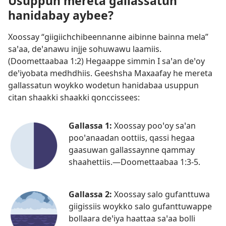
Usuppun mereta gallassatun
hanidabay aybee?
Xoossay “giigiichchibeennanne aibinne bainna mela”
saꞌaa, deꞌanawu injje sohuwawu laamiis.
(
Doomettaabaa 1:2
) Hegaappe simmin I saꞌan deꞌoy
deꞌiyobata medhdhiis. Geeshsha Maxaafay he mereta
gallassatun woykko wodetun hanidabaa usuppun
citan shaakki shaakki qonccissees:
Gallassa 1:
Xoossay pooꞌoy saꞌan
pooꞌanaadan oottiis, qassi hegaa
gaasuwan gallassaynne qammay
shaahettiis.—
Doomettaabaa 1:3-5
.
Gallassa 2:
Xoossay salo gufanttuwa
giigissiis woykko salo gufanttuwappe
bollaara deꞌiya haattaa saꞌaa bolli