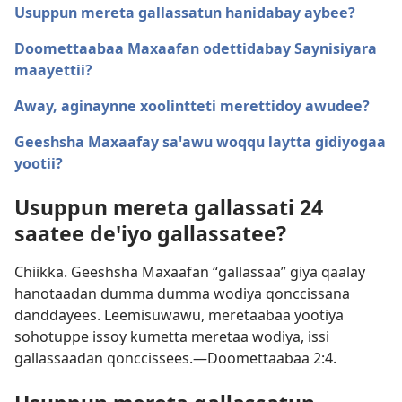
Usuppun mereta gallassatun hanidabay aybee?
Doomettaabaa Maxaafan odettidabay Saynisiyara
maayettii?
Away, aginaynne xoolintteti merettidoy awudee?
Geeshsha Maxaafay saꞌawu woqqu laytta gidiyogaa
yootii?
Usuppun mereta gallassati 24
saatee deꞌiyo gallassatee?
Chiikka. Geeshsha Maxaafan “gallassaa” giya qaalay
hanotaadan dumma dumma wodiya qonccissana
danddayees. Leemisuwawu, meretaabaa yootiya
sohotuppe issoy kumetta meretaa wodiya, issi
gallassaadan qonccissees.—
Doomettaabaa 2:4
.