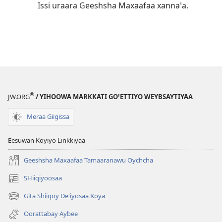
Issi uraara Geeshsha Maxaafaa xannaꞌa.
®
JW.ORG
/ YIHOOWA MARKKATI GOꞌETTIYO WEYBSAYTIYAA
Meraa Giigissa
Eesuwan Koyiyo Linkkiyaa
Geeshsha Maxaafaa Tamaaranawu Oychcha
SHiiqiyoosaa
(opens
new
Gita Shiiqoy De'iyosaa Koya
(opens
window)
new
Oorattabay Aybee
window)