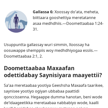
Gallassa 6:
Xoossay doꞌata, meheta,
biittaara gooshettiya meretatanne
asaa medhdhiis.—
Doomettaabaa 1:24-
31
.
Usuppuntta gallassay wuri simmin, Xoossay ha
oosuwappe shemppiis woy medhdhiyogaa essiis.—
Doomettaabaa 2:1, 2
.
Doomettaabaa Maxaafan
odettidabay Saynisiyara maayettii?
Saꞌaa meretaabaa yootiya Geeshsha Maxaafa taarikee,
saynisee yootiyo ogiyan ubbabaa paattidi
qonccissenna. Hegaappe dumma hanotan, beni wode
deꞌidaageetikka meretaabaa nabbabiyo wode, kaalli