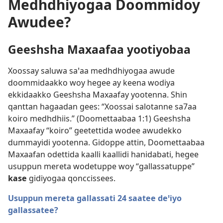
Medhdhiyogaa Doommidoy
Awudee?
Geeshsha Maxaafaa yootiyobaa
Xoossay saluwa saꞌaa medhdhiyogaa awude
doommidaakko woy hegee ay keena wodiya
ekkidaakko Geeshsha Maxaafay yootenna. Shin
qanttan hagaadan gees: “Xoossai salotanne sa7aa
koiro medhdhiis.” (
Doomettaabaa 1:1
) Geeshsha
Maxaafay “koiro” geetettida wodee awudekko
dummayidi yootenna. Gidoppe attin, Doomettaabaa
Maxaafan odettida kaalli kaallidi hanidabati, hegee
usuppun mereta wodetuppe woy “gallassatuppe”
kase
gidiyogaa qonccissees.
Usuppun mereta gallassati 24 saatee deꞌiyo
gallassatee?