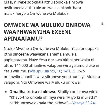
Masi, niireke sookhala itthu sooloka sinrowa
owiiraneela atthu ale aniiwelela ni anitthara
malakiheryo a Omwene wa Muluku?
OMWENE WA MULUKU ONROWA
WAAPHWANYIHA EXEENI
APINAATAMU?
Ntoko Mwene a Omwene wa Muluku, Yesu onoopaka
itthu sinceene waavikana anamalamulela
aapinaatamu. Nave Yesu onrowa okhaliheriwaka ni
atthu 144.000 athanliwe valaponi wira yalamuleleke ni
Yesu wiirimu. (
Wisupulula 5:9, 10;
14:1,
3
) Owo
onimwiimananiha wira yiiraneye yootthuna ya Muluku
valaponi. Nto Omwene wa Muluku onrowa:
Omaliha iretta ni okhwa.
Biibiliya onihimya wira:
“Khavo-tho onkela ohimya wira: ‘Miyo ki muretta’”
ni “khunrowa okhala-tho okhwa”.—
Yesaya 33:24;