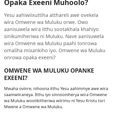
Opaka Exeeni Muhoolo?
Yesu aahiwiixuttiha atthareli awe ovekela
wira Omwene wa Muluku orwe. Owo
aanisuwela wira itthu sootakhala khahiyo
sinikumiheriwa ni Muluku. Nave aanisuwela
wira Omwene wa Muluku paahi tonrowa
omaliha mixankiho iyo. Omwene wa Muluku
onrowa opaka exeeni?
OMWENE WA MULUKU OPANKE
EXEENI?
Mwaha ovinre, nihoona itthu Yesu aahimmye awe wira
saamwiiraneya. Itthu iyo sinnooniherya wira Omwene
wa Muluku wootikitheriwa wiirimu ni Yesu Kristu tori
Mwene a Omwene wa Muluku.