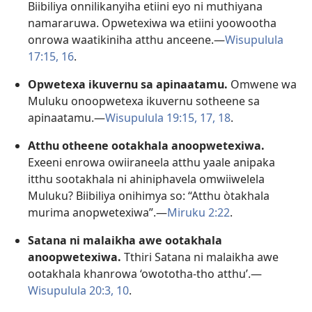
Biibiliya onnilikanyiha etiini eyo ni muthiyana
namararuwa. Opwetexiwa wa etiini yoowootha
onrowa waatikiniha atthu anceene.—
Wisupulula
17:15, 16
.
Opwetexa ikuvernu sa apinaatamu.
Omwene wa
Muluku onoopwetexa ikuvernu sotheene sa
apinaatamu.—
Wisupulula 19:15,
17, 18
.
Atthu otheene ootakhala anoopwetexiwa.
Exeeni enrowa owiiraneela atthu yaale anipaka
itthu sootakhala ni ahiniphavela omwiiwelela
Muluku? Biibiliya onihimya so: “Atthu òtakhala
murima anopwetexiwa”.—
Miruku 2:22
.
Satana ni malaikha awe ootakhala
anoopwetexiwa.
Tthiri Satana ni malaikha awe
ootakhala khanrowa ‘owototha-tho atthu’.—
Wisupulula 20:3,
10
.