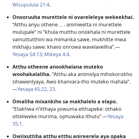
Wisupulula 21:4
.
Onooruuha murettele ni ovareleleya wekeekhai.
“Atthu anyu othene . . . animwetta ni murettele
mulupale” ni “khula mutthu onokhala ni murettele
vamuttutthini wa mimanka sawe, mukhitte mwa
mikhaju sawe: khavo onrowa wavelaveliha”.—
Yesaya 54:13;
Mikeya 4:4
.
Atthu otheene anookhalana muteko
woohakalaliha.
“Atthu aka animolya mihokorokho
sihawenlyaya. Awo khanvara-tho muteko mahala”.
—
Yesaya 65:22, 23
.
Omaliha mixankiho sa makhalelo a elapo.
“Etakhwa n’itthaya yowuma etthapeke: othako
otteliweke murima, ophuwaka ithutu”.—
Yesaya
35:1
.
Owiixuttiha atthu etthu anireerela aya opaka