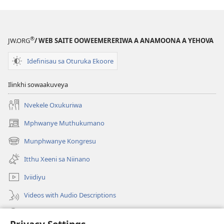
®
JW.ORG
/ WEB SAITE OOWEEMERERIWA A ANAMOONA A YEHOVA
Idefinisau sa Oturuka Ekoore
Ilinkhi sowaakuveya
Nvekele Oxukuriwa
Mphwanye Muthukumano
(opens
new
Munphwanye Kongresu
(opens
window)
new
Itthu Xeeni sa Niinano
window)
Iviidiyu
Videos with Audio Descriptions
Ophavelasa