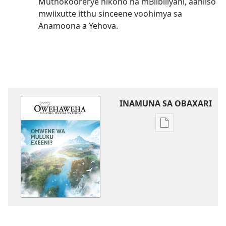
Muthokoorerye nikoho na mBiibiliyani, aahiiso
mwiixutte itthu sinceene voohimya sa
Anamoona a Yehova.
INAMUNA SA OBAXARI
Inamuna
soobaxari
iliivuru
digital
OWEHAWEHA
Omwene
wa
Muluku
Exeeni?