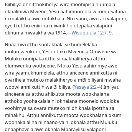
Biibiliya onnitthokiherya wira moohipisa nuumala
okhalihiwa Mwene, Yesu aahimoomola wiirimu Satana
ni malaikha awe ootakhala. Nto vano, awo ari valaponi,
eyo ti etthu eniiriha mixankiho otepaka valaponi
okhuma mwaakha wa 1914.—
Wisupulula 12:7,
9
.
Nnaamwi itthu sootakhala sikhumelelaka
molumwenkuni, Yesu ntoko Mwene a Omwene wa
Muluku onnipaka itthu sinaakhaliherya atthu
olumwenku wotheene. Ntoko Yesu aahimmye awe
wira yaamukhumelela, atthu anceene anniixutta ni
ovarihela muteko malakiheryo a mBiibiliyani mwaha
woowi anniixuttihiwa Biibiliya. (
Yesaya 2:2-4
) Imilyau
sinceene sa atthu ahiixutta moota wookhalana
etthoko yoohakalala ni okhalana moonelo wooloka
voohimya sa ovara muteko ni ohikhala ipottha sa
mihakhu. Atthu anniixutta moota wookhalana okumi
woohakalaliha niinaano-va ni okhala atthu Muluku
onaaphavela awe okhala Mparayiisu valaponi