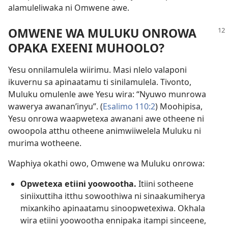
alamuleliwaka ni Omwene awe.
OMWENE WA MULUKU ONROWA
OPAKA EXEENI MUHOOLO?
Yesu onnilamulela wiirimu. Masi nlelo valaponi
ikuvernu sa apinaatamu ti sinilamulela. Tivonto,
Muluku omulenle awe Yesu wira: “Nyuwo munrowa
wawerya awanan’inyu”. (
Esalimo 110:2
) Moohipisa,
Yesu onrowa waapwetexa awanani awe otheene ni
owoopola atthu otheene animwiiwelela Muluku ni
murima wotheene.
Waphiya okathi owo, Omwene wa Muluku onrowa:
Opwetexa etiini yoowootha.
Itiini sotheene
siniixuttiha itthu sowoothiwa ni sinaakumiherya
mixankiho apinaatamu sinoopwetexiwa. Okhala
wira etiini yoowootha ennipaka itampi sinceene,