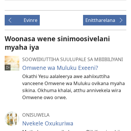
Evinre
Enittharelana
Woonasa wene sinimoosivelani
myaha iya
SOOWIIXUTTIHA SUULUPALE SA MBIIBILIYANI
Omwene wa Muluku Exeeni?
Okathi Yesu aalaleerya awe aahiixuttiha
vanceene Omwene wa Muluku ovikana myaha
sikina. Okhuma khalai, atthu annivekela wira
Omwene owo orwe.
ONISUWELA
Nvekele Oxukuriwa