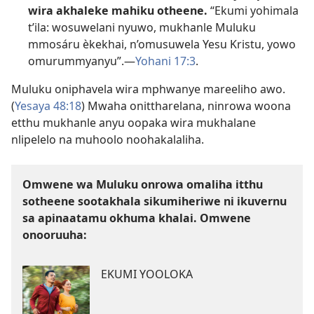
wira akhaleke mahiku otheene.
“Ekumi yohimala
t’ila: wosuwelani nyuwo, mukhanle Muluku
mmosáru èkekhai, n’omusuwela Yesu Kristu, yowo
omurummyanyu”.—
Yohani 17:3
.
Muluku oniphavela wira mphwanye mareeliho awo.
(
Yesaya 48:18
) Mwaha onittharelana, ninrowa woona
etthu mukhanle anyu oopaka wira mukhalane
nlipelelo na muhoolo noohakalaliha.
Omwene wa Muluku onrowa omaliha itthu
sotheene sootakhala sikumiheriwe ni ikuvernu
sa apinaatamu okhuma khalai. Omwene
onooruuha:
EKUMI YOOLOKA