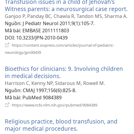
Transfusion issues in a child of Jehovah's
mới)
Witness parents: a neurosurgical case report.
(
c
Ganjoo P, Panday BC, Chawla R, Tandon MS, Sharma A.
sổ
Nguồn
‎: J Pediatr Neurol 2011;9(1):105-7.
mớ
Mã bài
‎: EMBASE 2011111803
DOI
‎: 10.3233/JPN-2010-0439
https://content.iospress.com/articles/journal-of-pediatric-
(mở
neurology/jpn00439
cửa
sổ
Bioethics for clinicians: 9. Involving children
mới)
in medical decisions.
(mở
cửa
Harrison C, Kenny NP, Sidarous M, Rowell M.
sổ
Nguồn
‎: CMAJ 1997;156(6):825-8.
mới)
Mã bài
‎: PubMed 9084389
(mở
https://www.ncbi.nlm.nih.gov/pubmed/9084389
cửa
sổ
Religious practice, blood transfusion, and
mới)
major medical procedures.
(mở