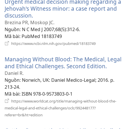
Urgent medical decision making regarding a
mới)
Jehovah's Witness minor: a case report and
discussion.
(mở
cửa
Brezina PR, Moskop JC.
sổ
Nguồn
‎: N C Med J 2007;68(5):312-6.
mới)
Mã bài
‎: PubMed 18183749
(mở
https://www.ncbi.nlm.nih.gov/pubmed/18183749
cửa
sổ
Managing Without Blood: The Medical, Legal
mới)
and Ethical Challenges. Second Edition.
(mở
cửa
Daniel R.
sổ
Nguồn
‎: Norwich, UK: Daniel Medico-Legal; 2016. p.
mới)
213-24.
Mã bài
‎: ISBN 978-0-9573803-0-1
https://www.worldcat.org/title/managing-without-blood-the-
medical-legal-and-ethical-challenges/oclc/992448177?
(mở
referer=br&ht=edition
cửa
sổ