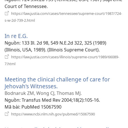
sổ
Court of Tennessee.
mới)
https://law.justia.com/cases/tennessee/supreme-court/1987/724-
(mở
s-w-2d-739-2.html
cửa
sổ
In re E.G.
(mở
mới)
cửa
Nguồn
‎: 133 Ill. 2d 98, 549 N.E.2d 322, 325 (1989)
sổ
(Illinois, USA, 1989). (Illinois Supreme Court).
mới)
https://law.justia.com/cases/illinois/supreme-court/1989/66089-
(mở
7.html
cửa
sổ
Meeting the clinical challenge of care for
mới)
Jehovah's Witnesses.
(mở
cửa
Bodnaruk ZM, Wong CJ, Thomas MJ.
sổ
Nguồn
‎: Transfus Med Rev 2004;18(2):105-16.
mới)
Mã bài
‎: PubMed 15067590
(mở
https://www.ncbi.nlm.nih.gov/pubmed/15067590
cửa
sổ