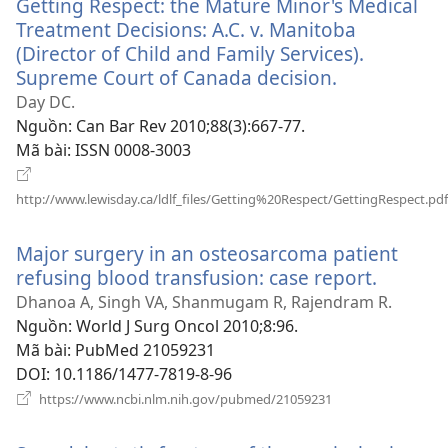
Getting Respect: the Mature Minor's Medical
mới)
Treatment Decisions: A.C. v. Manitoba
(Director of Child and Family Services).
Supreme Court of Canada decision.
(mở
cửa
Day DC.
sổ
Nguồn
‎: Can Bar Rev 2010;88(3):667-77.
mới)
Mã bài
‎: ISSN 0008-3003
http://www.lewisday.ca/ldlf_files/Getting%20Respect/GettingRespect.pdf
(mở
cửa
Major surgery in an osteosarcoma patient
sổ
refusing blood transfusion: case report.
(mở
mới)
cửa
Dhanoa A, Singh VA, Shanmugam R, Rajendram R.
sổ
Nguồn
‎: World J Surg Oncol 2010;8:96.
mới)
Mã bài
‎: PubMed 21059231
DOI
‎: 10.1186/1477-7819-8-96
(mở
https://www.ncbi.nlm.nih.gov/pubmed/21059231
cửa
sổ