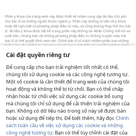
Phần y khoa của trang web này được thiết kế nhằm cung cấp tài liệu chủ yếu
cho bác sĩ và những người thuộc ngành y. Phần này không tư vấn về y khoa
hoặc đề nghị bất cứ phương pháp điều trị nào, và cũng không thay thế cho bác
sĩ. Tài liệu y khoa được liệt kê trong phần này không do Nhân Chứng Giê-hô-va
xuất bản, nhưng bàn về những phương pháp điều trị không truyền máu mà
bác sĩ có thể quyết định xem xét. Chính bác sĩ có trách nhiệm phân loại những
thông tin cập nhật hơn, bàn bạc các phương cách điều trị và hỗ trợ bệnh nhân
lựa chọn một cách sáng suốt dựa trên tình trạng sức khỏe, ước nguyện và niềm
Cài đặt quyền riêng tư
tin của bệnh nhân. Không phải tất cả các phương pháp được liệt kê đều thích
hợp cho mọi bệnh nhân.
Để cung cấp cho bạn trải nghiệm tốt nhất có thể,
Đôi lời với bệnh nhân: Xin luôn hỏi ý kiến của bác sĩ về vấn đề sức khỏe và cách
điều trị. Cần đi khám bác sĩ nếu cảm thấy bệnh.
chúng tôi sử dụng cookie và các công nghệ tương tự.
Một số cookie là cần thiết để trang web của chúng tôi
Việc sử dụng trang web này được chi phối bởi các điều khoản sử dụng.
hoạt động và không thể bị từ chối. Bạn có thể chấp
nhận hoặc từ chối việc sử dụng các cookie bổ sung
mà chúng tôi chỉ sử dụng để cải thiện trải nghiệm của
bạn. Không có dữ liệu nào trong số này sẽ được bán
Chế độ nền
hoặc sử dụng để tiếp thị. Để biết thêm, hãy đọc
Chính
sách toàn cầu về việc sử dụng các cookie và những
công nghệ tương tự
. Bạn có thể tùy chỉnh cài đặt của