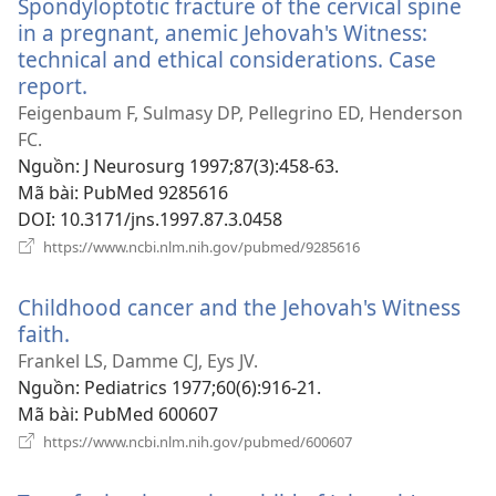
Spondyloptotic fracture of the cervical spine
mới)
in a pregnant, anemic Jehovah's Witness:
technical and ethical considerations. Case
report.
(mở
cửa
Feigenbaum F, Sulmasy DP, Pellegrino ED, Henderson
sổ
FC.
mới)
Nguồn
‎: J Neurosurg 1997;87(3):458-63.
Mã bài
‎: PubMed 9285616
DOI
‎: 10.3171/jns.1997.87.3.0458
(mở
https://www.ncbi.nlm.nih.gov/pubmed/9285616
cửa
sổ
Childhood cancer and the Jehovah's Witness
mới)
faith.
(mở
cửa
Frankel LS, Damme CJ, Eys JV.
sổ
Nguồn
‎: Pediatrics 1977;60(6):916-21.
mới)
Mã bài
‎: PubMed 600607
(mở
https://www.ncbi.nlm.nih.gov/pubmed/600607
cửa
sổ