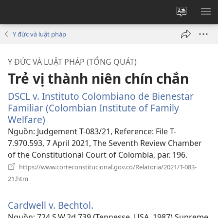
Thay
HI
đổi
BẢ
Y đức và luật pháp
ngôn
CH
ngữ
Y ĐỨC VÀ LUẬT PHÁP (TỔNG QUÁT)
của
Trẻ vị thành niên chín chắn
trang
DSCL v. Instituto Colombiano de Bienestar
Familiar (Colombian Institute of Family
Welfare)
(mở
cửa
Nguồn
‎: Judgement T-083/21, Reference: File T-
sổ
7.970.593, 7 April 2021, The Seventh Review Chamber
mới)
of the Constitutional Court of Colombia, par. 196.
https://www.corteconstitucional.gov.co/Relatoria/2021/T-083-
(mở
21.htm
cửa
sổ
Cardwell v. Bechtol.
(mở
mới)
cửa
Nguồn
‎: 724 S.W.2d 739 (Tennesse, USA, 1987) Supreme