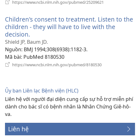
(mở
https://www.ncbi.nlm.nih.gov/pubmed/25209621
cửa
sổ
Children's consent to treatment. Listen to the
mới)
children - they will have to live with the
decision.
(mở
cửa
Shield JP, Baum JD.
sổ
Nguồn
‎: BMJ 1994;308(6938):1182-3.
mới)
Mã bài
‎: PubMed 8180530
(mở
https://www.ncbi.nlm.nih.gov/pubmed/8180530
cửa
sổ
mới)
Ủy ban Liên lạc Bệnh viện (HLC)
Liên hệ với người đại diện cung cấp sự hỗ trợ miễn phí
dành cho bác sĩ có bệnh nhân là Nhân Chứng Giê-hô-
va.
Liên hệ