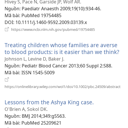
cửa
Hivey S, Pace N, Garside JP, Wolf AR.
sổ
Nguồn
‎: Paediatr Anaesth 2009;19(10):934-46.
mới)
Mã bài
‎: PubMed 19754485
DOI
‎: 10.1111/j.1460-9592.2009.03139.x
(mở
https://www.ncbi.nlm.nih.gov/pubmed/19754485
cửa
sổ
Treating children whose families are averse
mới)
to blood products: is it easier than we think?
(m
cử
Johnson L, Levine D, Baker J.
sổ
Nguồn
‎: Pediatr Blood Cancer 2013;60 Suppl 2:S88.
mới
Mã bài
‎: ISSN 1545-5009
(mở
https://onlinelibrary.wiley.com/wol1/doi/10.1002/pbc.24509/abstract
cửa
sổ
Lessons from the Ashya King case.
(mở
mới
cửa
O'Brien A, Sokol DK.
sổ
Nguồn
‎: BMJ 2014;349:g5563.
mới)
Mã bài
‎: PubMed 25209621