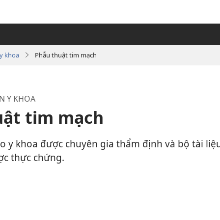
 y khoa
Phẫu thuật tim mạch
N Y KHOA
uật tim mạch
báo y khoa được chuyên gia thẩm định và bộ tài li
ợc thực chứng.