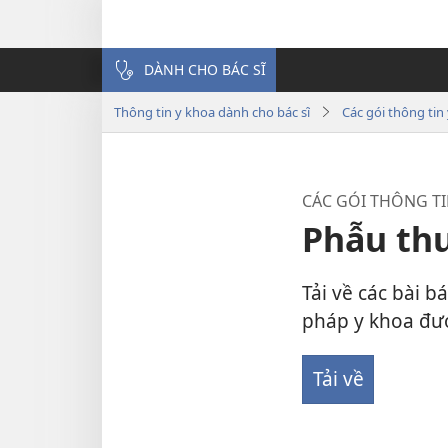
DÀNH CHO BÁC SĨ
Thông tin y khoa dành cho bác sĩ
Các gói thông tin
CÁC GÓI THÔNG TI
Phẫu th
Tải về các bài 
pháp y khoa đư
Tải về