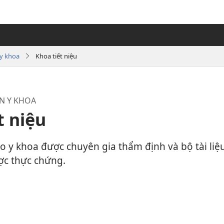
 y khoa
Khoa tiết niệu
N Y KHOA
t niệu
báo y khoa được chuyên gia thẩm định và bộ tài li
ợc thực chứng.