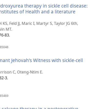
sổ
roxyurea therapy in sickle cell disease:
mới)
stitutes of Health and a literature
KS, Feld JJ, Maric I, Martyr S, Taylor JG 6th,
win MT.
76-83.
(mở
885048
cửa
sổ
nant Jehovah's Witness with sickle-cell
mới)
arrison C, Oteng-Ntim E.
82-3.
(mở
365469
cửa
sổ
 salvage therapy in a postoperative
mới)