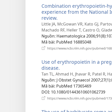
Combination erythropoietin-hyd
experience from the National In
review.
(mở
cửa
Little JA, McGowan VR, Kato GJ, Partovi 
sổ
Machado RF, Heller T, Castro O, Glad
mới)
Nguồn
‎: Haematologica 2006;91(8):10
Mã bài
‎: PubMed 16885048
https://www.ncbi.nlm.nih.gov/pubmed/16
Use of erythropoietin in a preg
disease.
(mở
cửa
Tan TL, Ahmad H, Jhavar R, Patel R, H
sổ
Nguồn
‎: J Obstet Gynaecol 2007;27(1):
mới)
Mã bài
‎: PubMed 17365469
DOI
‎: 10.1080/01443610601062739
https://www.ncbi.nlm.nih.gov/pubmed/17
The use of barbiturate coma as