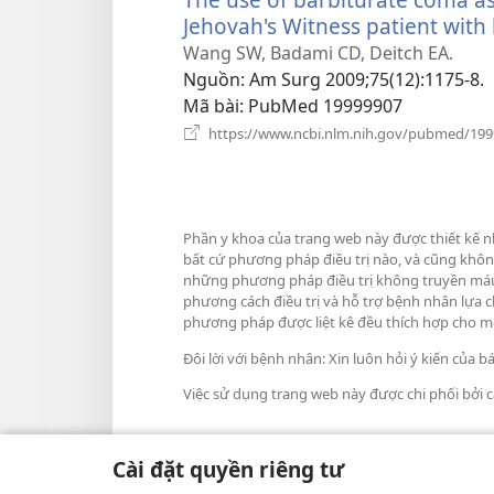
Jehovah's Witness patient with 
Wang SW, Badami CD, Deitch EA.
Nguồn
‎: Am Surg 2009;75(12):1175-8.
Mã bài
‎: PubMed 19999907
https://www.ncbi.nlm.nih.gov/pubmed/19
Phần y khoa của trang web này được thiết kế n
bất cứ phương pháp điều trị nào, và cũng khôn
những phương pháp điều trị không truyền máu m
phương cách điều trị và hỗ trợ bệnh nhân lựa 
phương pháp được liệt kê đều thích hợp cho m
Đôi lời với bệnh nhân: Xin luôn hỏi ý kiến của b
Việc sử dụng trang web này được chi phối bởi 
Cài đặt quyền riêng tư