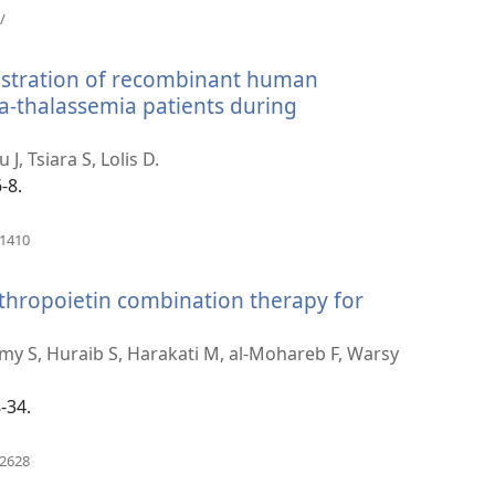
(mở
/
cửa
sổ
nistration of recombinant human
mới)
eta-thalassemia patients during
, Tsiara S, Lolis D.
-8.
(mở
41410
cửa
sổ
thropoietin combination therapy for
mới)
 S, Huraib S, Harakati M, al-Mohareb F, Warsy
-34.
(mở
02628
cửa