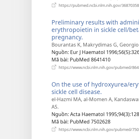
https://pubmed.ncbi.nlm.nih.gov/36870358
Preliminary results with admi
erythropoietin in sickle cell/b
pregnancy.
(mở
cửa
Bourantas K, Makrydimas G, Georgiou J
sổ
Nguồn
‎: Eur J Haematol 1996;56(5):326
mới)
Mã bài
‎: PubMed 8641410
https://www.ncbi.nlm.nih.gov/pubmed/86
On the use of hydroxyurea/ery
sickle cell disease.
(mở
cửa
el-Hazmi MA, al-Momen A, Kandaswamy
sổ
AS.
mới)
Nguồn
‎: Acta Haematol 1995;94(3):128
Mã bài
‎: PubMed 7502628
https://www.ncbi.nlm.nih.gov/pubmed/75