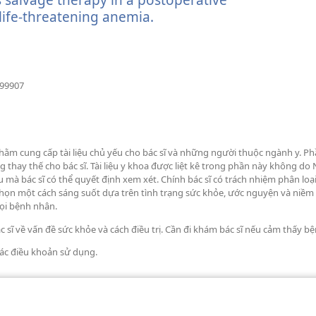
life-threatening anemia.
(mở
cửa
sổ
mới)
(mở
999907
cửa
sổ
mới)
hằm cung cấp tài liệu chủ yếu cho bác sĩ và những người thuộc ngành y. P
g thay thế cho bác sĩ. Tài liệu y khoa được liệt kê trong phần này không 
à bác sĩ có thể quyết định xem xét. Chính bác sĩ có trách nhiệm phân loạ
chọn một cách sáng suốt dựa trên tình trạng sức khỏe, ước nguyện và niềm 
ọi bệnh nhân.
ác sĩ về vấn đề sức khỏe và cách điều trị. Cần đi khám bác sĩ nếu cảm thấy bệ
các điều khoản sử dụng.