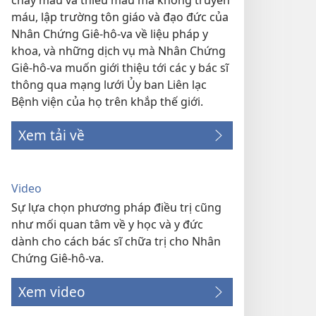
chảy máu và thiếu máu mà không truyền
máu, lập trường tôn giáo và đạo đức của
Nhân Chứng Giê-hô-va về liệu pháp y
khoa, và những dịch vụ mà Nhân Chứng
Giê-hô-va muốn giới thiệu tới các y bác sĩ
thông qua mạng lưới Ủy ban Liên lạc
Bệnh viện của họ trên khắp thế giới.
Xem tải về
Video
Sự lựa chọn phương pháp điều trị cũng
như mối quan tâm về y học và y đức
dành cho cách bác sĩ chữa trị cho Nhân
Chứng Giê-hô-va.
Xem video