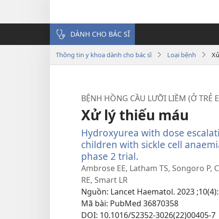
DÀNH CHO BÁC SĨ
Thông tin y khoa dành cho bác sĩ
Loại bệnh
Xử
BỆNH HỒNG CẦU LƯỠI LIỀM (Ở TRẺ 
Xử lý thiếu máu
Hydroxyurea with dose escalati
children with sickle cell anaem
phase 2 trial.
(mở
cửa
Ambrose EE, Latham TS, Songoro P, C
sổ
RE, Smart LR
mới)
Nguồn
‎: Lancet Haematol. 2023 ;10(4)
Mã bài
‎: PubMed 36870358
DOI
‎: 10.1016/S2352-3026(22)00405-7