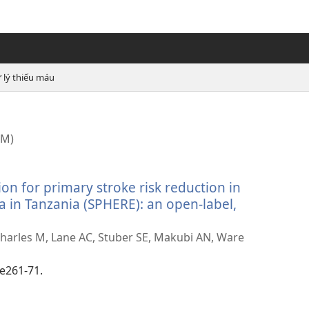
 lý thiếu máu
EM)
on for primary stroke risk reduction in
ia in Tanzania (SPHERE): an open-label,
harles M, Lane AC, Stuber SE, Makubi AN, Ware
:e261-71.