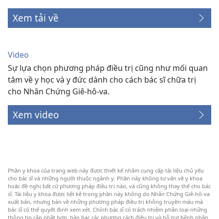
Xem tải về
Video
Sự lựa chọn phương pháp điều trị cũng như mối quan
tâm về y học và y đức dành cho cách bác sĩ chữa trị
cho Nhân Chứng Giê-hô-va.
Xem video
Phần y khoa của trang web này được thiết kế nhằm cung cấp tài liệu chủ yếu
cho bác sĩ và những người thuộc ngành y. Phần này không tư vấn về y khoa
hoặc đề nghị bất cứ phương pháp điều trị nào, và cũng không thay thế cho bác
sĩ. Tài liệu y khoa được liệt kê trong phần này không do Nhân Chứng Giê-hô-va
xuất bản, nhưng bàn về những phương pháp điều trị không truyền máu mà
bác sĩ có thể quyết định xem xét. Chính bác sĩ có trách nhiệm phân loại những
thông tin cập nhật hơn, bàn bạc các phương cách điều trị và hỗ trợ bệnh nhân