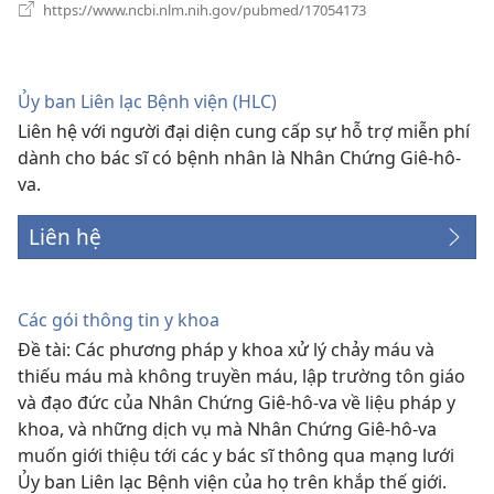
(mở
https://www.ncbi.nlm.nih.gov/pubmed/17054173
cửa
sổ
mới)
Ủy ban Liên lạc Bệnh viện (HLC)
Liên hệ với người đại diện cung cấp sự hỗ trợ miễn phí
dành cho bác sĩ có bệnh nhân là Nhân Chứng Giê-hô-
va.
Liên hệ
Các gói thông tin y khoa
Đề tài: Các phương pháp y khoa xử lý chảy máu và
thiếu máu mà không truyền máu, lập trường tôn giáo
và đạo đức của Nhân Chứng Giê-hô-va về liệu pháp y
khoa, và những dịch vụ mà Nhân Chứng Giê-hô-va
muốn giới thiệu tới các y bác sĩ thông qua mạng lưới
Ủy ban Liên lạc Bệnh viện của họ trên khắp thế giới.