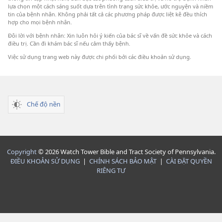
lựa chọn một cách sáng suốt dựa trên tình trạng sức khỏe, ước nguyện và niềm
tin của bệnh nhân. Không phải tất cả các phương pháp được liệt kê đều thích
hợp cho mọi bệnh nhân.
Đôi lời với bệnh nhân: Xin luôn hỏi ý kiến của bác sĩ về vấn đề sức khỏe và cách
điều trị. Cần đi khám bác sĩ nếu cảm thấy bệnh.
Việc sử dụng trang web này được chi phối bởi các điều khoản sử dụng.
Chế độ nền
Copyright
© 2026 Watch Tower Bible and Tract Society of Pennsylvania.
ĐIỀU KHOẢN SỬ DỤNG
|
CHÍNH SÁCH BẢO MẬT
|
CÀI ĐẶT QUYỀN
RIÊNG TƯ