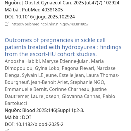
mới)
Nguồn
‎: J Obstet Gynaecol Can. 2025 Jul;47(7):102924.
Mã bài
‎: PubMed 40381805
DOI
‎: 10.1016/j.jogc.2025.102924
(mở
https://pubmed.ncbi.nlm.nih.gov/40381805/
cửa
sổ
Outcomes of pregnancies in sickle cell
mới)
patients treated with hydroxyurea : findings
from the escort-HU cohort studies.
(mở
cửa
Anoosha Habibi, Maryse Etienne-Julan, Maria
sổ
Dimopoulou, Gylna Loko, Pagona Flevari, Narcisse
mới)
Elenga, Sylvain LE Jeune, Estelle Jean, Laura Thomas-
Bourgneuf, Jean-Benoit Arlet, Stephanie NGO,
Emmanuelle Bernit, Corinne Charneau, Justine
Dautremer, Laure Joseph, Giovanna Cannas, Pablo
Bartolucci
Nguồn
‎: Blood 2025;146(Suppl 1):2-3.
Mã bài
‎: DOI
DOI
‎: 10.1182/blood-2025-2