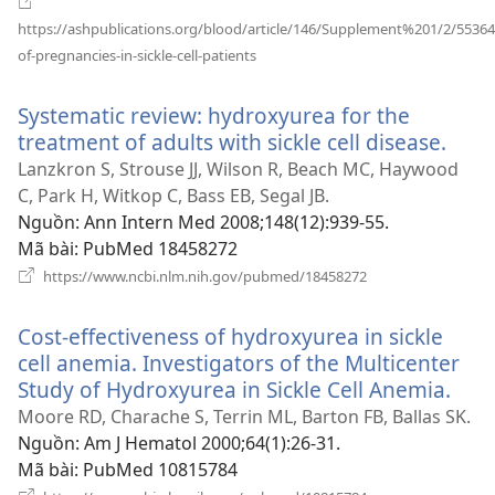
https://ashpublications.org/blood/article/146/Supplement%201/2/553
(mở
of-pregnancies-in-sickle-cell-patients
cửa
sổ
Systematic review: hydroxyurea for the
mới)
treatment of adults with sickle cell disease.
(mở
cửa
Lanzkron S, Strouse JJ, Wilson R, Beach MC, Haywood
sổ
C, Park H, Witkop C, Bass EB, Segal JB.
mới)
Nguồn
‎: Ann Intern Med 2008;148(12):939-55.
Mã bài
‎: PubMed 18458272
(mở
https://www.ncbi.nlm.nih.gov/pubmed/18458272
cửa
sổ
Cost-effectiveness of hydroxyurea in sickle
mới)
cell anemia. Investigators of the Multicenter
Study of Hydroxyurea in Sickle Cell Anemia.
(mở
cửa
Moore RD, Charache S, Terrin ML, Barton FB, Ballas SK.
sổ
Nguồn
‎: Am J Hematol 2000;64(1):26-31.
mới
Mã bài
‎: PubMed 10815784
(mở