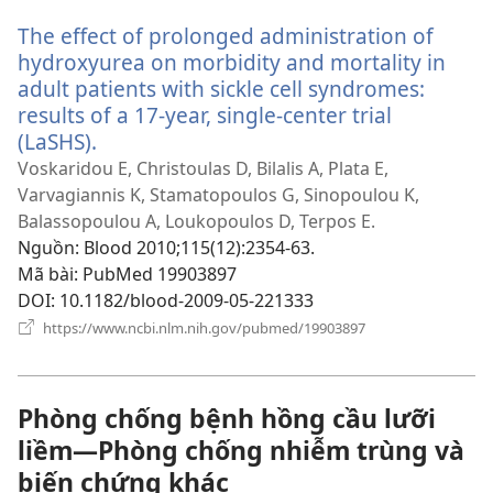
sổ
The effect of prolonged administration of
mới)
hydroxyurea on morbidity and mortality in
adult patients with sickle cell syndromes:
results of a 17-year, single-center trial
(LaSHS).
(mở
cửa
Voskaridou E, Christoulas D, Bilalis A, Plata E,
sổ
Varvagiannis K, Stamatopoulos G, Sinopoulou K,
mới)
Balassopoulou A, Loukopoulos D, Terpos E.
Nguồn
‎: Blood 2010;115(12):2354-63.
Mã bài
‎: PubMed 19903897
DOI
‎: 10.1182/blood-2009-05-221333
(mở
https://www.ncbi.nlm.nih.gov/pubmed/19903897
cửa
sổ
mới)
Phòng chống bệnh hồng cầu lưỡi
liềm—Phòng chống nhiễm trùng và
biến chứng khác