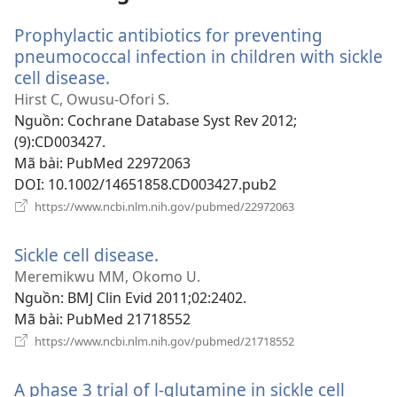
Prophylactic antibiotics for preventing
pneumococcal infection in children with sickle
cell disease.
(mở
cửa
Hirst C, Owusu-Ofori S.
sổ
Nguồn
‎: Cochrane Database Syst Rev 2012;
mới)
(9):CD003427.
Mã bài
‎: PubMed 22972063
DOI
‎: 10.1002/14651858.CD003427.pub2
(mở
https://www.ncbi.nlm.nih.gov/pubmed/22972063
cửa
sổ
Sickle cell disease.
(mở
mới)
cửa
Meremikwu MM, Okomo U.
sổ
Nguồn
‎: BMJ Clin Evid 2011;02:2402.
mới)
Mã bài
‎: PubMed 21718552
(mở
https://www.ncbi.nlm.nih.gov/pubmed/21718552
cửa
sổ
A phase 3 trial of l-glutamine in sickle cell
mới)