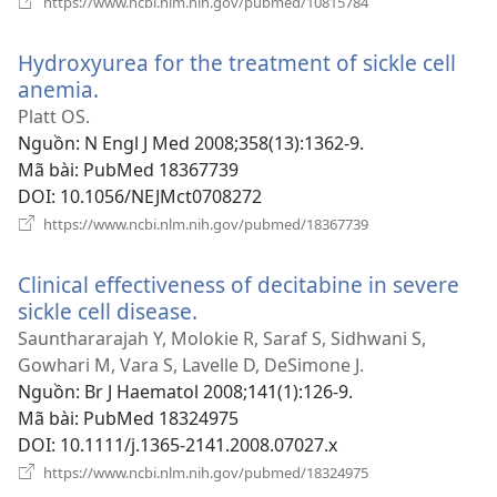
https://www.ncbi.nlm.nih.gov/pubmed/10815784
cửa
sổ
Hydroxyurea for the treatment of sickle cell
mới)
anemia.
(mở
cửa
Platt OS.
sổ
Nguồn
‎: N Engl J Med 2008;358(13):1362-9.
mới)
Mã bài
‎: PubMed 18367739
DOI
‎: 10.1056/NEJMct0708272
(mở
https://www.ncbi.nlm.nih.gov/pubmed/18367739
cửa
sổ
Clinical effectiveness of decitabine in severe
mới)
sickle cell disease.
(mở
cửa
Saunthararajah Y, Molokie R, Saraf S, Sidhwani S,
sổ
Gowhari M, Vara S, Lavelle D, DeSimone J.
mới)
Nguồn
‎: Br J Haematol 2008;141(1):126-9.
Mã bài
‎: PubMed 18324975
DOI
‎: 10.1111/j.1365-2141.2008.07027.x
(mở
https://www.ncbi.nlm.nih.gov/pubmed/18324975
cửa