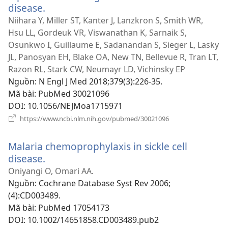
disease.
(mở
cửa
Niihara Y, Miller ST, Kanter J, Lanzkron S, Smith WR,
sổ
Hsu LL, Gordeuk VR, Viswanathan K, Sarnaik S,
mới)
Osunkwo I, Guillaume E, Sadanandan S, Sieger L, Lasky
JL, Panosyan EH, Blake OA, New TN, Bellevue R, Tran LT,
Razon RL, Stark CW, Neumayr LD, Vichinsky EP
Nguồn
‎: N Engl J Med 2018;379(3):226-35.
Mã bài
‎: PubMed 30021096
DOI
‎: 10.1056/NEJMoa1715971
(mở
https://www.ncbi.nlm.nih.gov/pubmed/30021096
cửa
sổ
Malaria chemoprophylaxis in sickle cell
mới)
disease.
(mở
cửa
Oniyangi O, Omari AA.
sổ
Nguồn
‎: Cochrane Database Syst Rev 2006;
mới)
(4):CD003489.
Mã bài
‎: PubMed 17054173
DOI
‎: 10.1002/14651858.CD003489.pub2