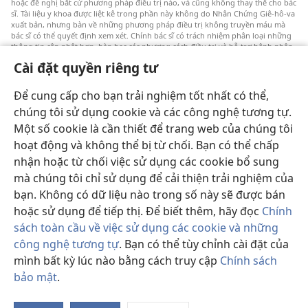
hoặc đề nghị bất cứ phương pháp điều trị nào, và cũng không thay thế cho bác
sĩ. Tài liệu y khoa được liệt kê trong phần này không do Nhân Chứng Giê-hô-va
xuất bản, nhưng bàn về những phương pháp điều trị không truyền máu mà
bác sĩ có thể quyết định xem xét. Chính bác sĩ có trách nhiệm phân loại những
thông tin cập nhật hơn, bàn bạc các phương cách điều trị và hỗ trợ bệnh nhân
lựa chọn một cách sáng suốt dựa trên tình trạng sức khỏe, ước nguyện và niềm
Cài đặt quyền riêng tư
tin của bệnh nhân. Không phải tất cả các phương pháp được liệt kê đều thích
hợp cho mọi bệnh nhân.
Để cung cấp cho bạn trải nghiệm tốt nhất có thể,
Đôi lời với bệnh nhân: Xin luôn hỏi ý kiến của bác sĩ về vấn đề sức khỏe và cách
điều trị. Cần đi khám bác sĩ nếu cảm thấy bệnh.
chúng tôi sử dụng cookie và các công nghệ tương tự.
Một số cookie là cần thiết để trang web của chúng tôi
Việc sử dụng trang web này được chi phối bởi các điều khoản sử dụng.
hoạt động và không thể bị từ chối. Bạn có thể chấp
nhận hoặc từ chối việc sử dụng các cookie bổ sung
mà chúng tôi chỉ sử dụng để cải thiện trải nghiệm của
bạn. Không có dữ liệu nào trong số này sẽ được bán
Chế độ nền
hoặc sử dụng để tiếp thị. Để biết thêm, hãy đọc
Chính
sách toàn cầu về việc sử dụng các cookie và những
công nghệ tương tự
. Bạn có thể tùy chỉnh cài đặt của
mình bất kỳ lúc nào bằng cách truy cập
Chính sách
Copyright
© 2026 Watch Tower Bible and Tract Society of Pennsylvania.
ĐIỀU KHOẢN SỬ DỤNG
|
CHÍNH SÁCH BẢO MẬT
|
CÀI ĐẶT QUYỀN
bảo mật
.
RIÊNG TƯ