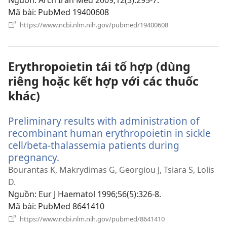
Nguồn
‎: Arch Iran Med 2009;12(3):295-7.
mới)
Mã bài
‎: PubMed 19400608
(mở
https://www.ncbi.nlm.nih.gov/pubmed/19400608
cửa
sổ
mới)
Erythropoietin tái tổ hợp (dùng
riêng hoặc kết hợp với các thuốc
khác)
Preliminary results with administration of
recombinant human erythropoietin in sickle
cell/beta-thalassemia patients during
pregnancy.
(mở
cửa
Bourantas K, Makrydimas G, Georgiou J, Tsiara S, Lolis
sổ
D.
mới)
Nguồn
‎: Eur J Haematol 1996;56(5):326-8.
Mã bài
‎: PubMed 8641410
(mở
https://www.ncbi.nlm.nih.gov/pubmed/8641410
cửa