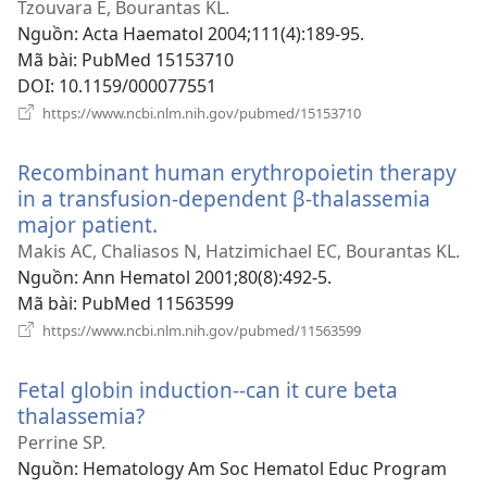
sổ
Tzouvara E, Bourantas KL.
mới)
Nguồn
‎: Acta Haematol 2004;111(4):189-95.
Mã bài
‎: PubMed 15153710
DOI
‎: 10.1159/000077551
(mở
https://www.ncbi.nlm.nih.gov/pubmed/15153710
cửa
sổ
Recombinant human erythropoietin therapy
mới)
in a transfusion-dependent β-thalassemia
major patient.
(mở
cửa
Makis AC, Chaliasos N, Hatzimichael EC, Bourantas KL.
sổ
Nguồn
‎: Ann Hematol 2001;80(8):492-5.
mới)
Mã bài
‎: PubMed 11563599
(mở
https://www.ncbi.nlm.nih.gov/pubmed/11563599
cửa
sổ
Fetal globin induction--can it cure beta
mới)
thalassemia?
(mở
cửa
Perrine SP.
sổ
Nguồn
‎: Hematology Am Soc Hematol Educ Program