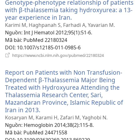
Genotype-phenotype relationship of patients
mới)
with β-thalassemia taking hydroxyurea: a 13-
year experience in Iran.
(mở
cửa
Karimi M, Haghpanah S, Farhadi A, Yavarian M.
sổ
Nguồn
‎: Int J Hematol 2012;95(1):51-6.
mới)
Mã bài
‎: PubMed 22180324
DOI
‎: 10.1007/s12185-011-0985-6
(mở
https://www.ncbi.nlm.nih.gov/pubmed/22180324
cửa
sổ
Report on Patients with Non Transfusion-
mới)
Dependent β-Thalassemia Major Being
Treated with Hydroxyurea Attending the
Thalassemia Research Center, Sari,
Mazandaran Province, Islamic Republic of
Iran in 2013.
(mở
cửa
Kosaryan M, Karami H, Zafari M, Yaghobi N.
sổ
Nguồn
‎: Hemoglobin 2014;38(2):115-8.
mới)
Mã bài
‎: PubMed 24471558