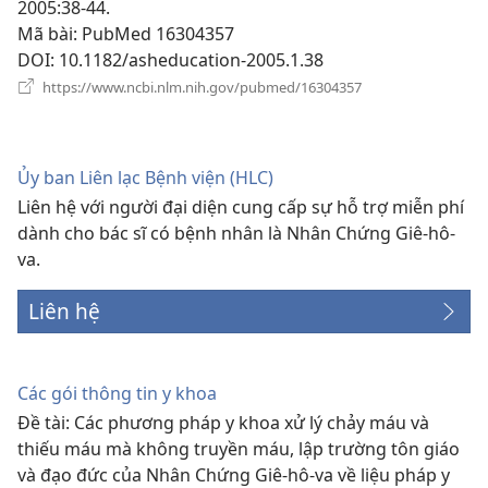
mới)
2005:38-44.
Mã bài
‎: PubMed 16304357
DOI
‎: 10.1182/asheducation-2005.1.38
(mở
https://www.ncbi.nlm.nih.gov/pubmed/16304357
cửa
sổ
mới)
Ủy ban Liên lạc Bệnh viện (HLC)
Liên hệ với người đại diện cung cấp sự hỗ trợ miễn phí
dành cho bác sĩ có bệnh nhân là Nhân Chứng Giê-hô-
va.
Liên hệ
Các gói thông tin y khoa
Đề tài: Các phương pháp y khoa xử lý chảy máu và
thiếu máu mà không truyền máu, lập trường tôn giáo
và đạo đức của Nhân Chứng Giê-hô-va về liệu pháp y