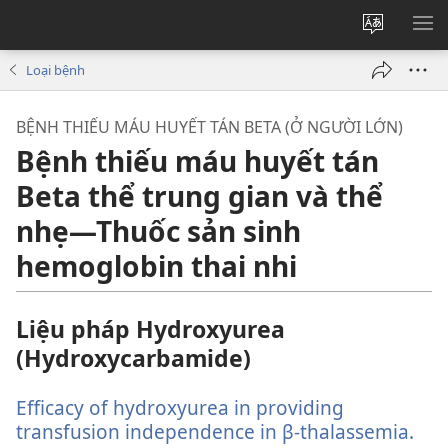
Thay
HI
đổi
BẢ
Loại bệnh
ngôn
CH
ngữ
BỆNH THIẾU MÁU HUYẾT TÁN BETA (Ở NGƯỜI LỚN)
của
Bệnh thiếu máu huyết tán
trang
Beta thể trung gian và thể
nhẹ—Thuốc sản sinh
hemoglobin thai nhi
Liệu pháp Hydroxyurea
(Hydroxycarbamide)
Efficacy of hydroxyurea in providing
transfusion independence in β-thalassemia.
(m