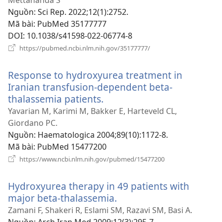
Mettananda S
Nguồn
‎: Sci Rep. 2022;12(1):2752.
Mã bài
‎: PubMed 35177777
DOI
‎: 10.1038/s41598-022-06774-8
(mở
https://pubmed.ncbi.nlm.nih.gov/35177777/
cửa
sổ
Response to hydroxyurea treatment in
mới)
Iranian transfusion-dependent beta-
thalassemia patients.
(mở
cửa
Yavarian M, Karimi M, Bakker E, Harteveld CL,
sổ
Giordano PC.
mới)
Nguồn
‎: Haematologica 2004;89(10):1172-8.
Mã bài
‎: PubMed 15477200
(mở
https://www.ncbi.nlm.nih.gov/pubmed/15477200
cửa
sổ
Hydroxyurea therapy in 49 patients with
mới)
major beta-thalassemia.
(mở
cửa
Zamani F, Shakeri R, Eslami SM, Razavi SM, Basi A.
sổ