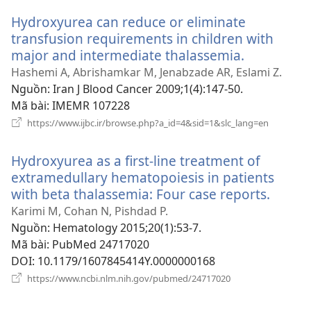
sổ
Hydroxyurea can reduce or eliminate
mới)
transfusion requirements in children with
major and intermediate thalassemia.
(mở
cửa
Hashemi A, Abrishamkar M, Jenabzade AR, Eslami Z.
sổ
Nguồn
‎: Iran J Blood Cancer 2009;1(4):147-50.
mới)
Mã bài
‎: IMEMR 107228
(mở
https://www.ijbc.ir/browse.php?a_id=4&sid=1&slc_lang=en
cửa
sổ
Hydroxyurea as a first-line treatment of
mới)
extramedullary hematopoiesis in patients
with beta thalassemia: Four case reports.
(mở
cửa
Karimi M, Cohan N, Pishdad P.
sổ
Nguồn
‎: Hematology 2015;20(1):53-7.
mới)
Mã bài
‎: PubMed 24717020
DOI
‎: 10.1179/1607845414Y.0000000168
(mở
https://www.ncbi.nlm.nih.gov/pubmed/24717020
cửa
sổ