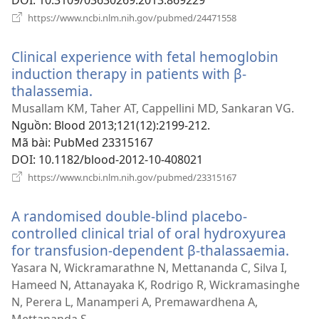
DOI
‎: 10.3109/03630269.2013.869229
(mở
https://www.ncbi.nlm.nih.gov/pubmed/24471558
cửa
sổ
Clinical experience with fetal hemoglobin
mới)
induction therapy in patients with β-
thalassemia.
(mở
cửa
Musallam KM, Taher AT, Cappellini MD, Sankaran VG.
sổ
Nguồn
‎: Blood 2013;121(12):2199-212.
mới)
Mã bài
‎: PubMed 23315167
DOI
‎: 10.1182/blood-2012-10-408021
(mở
https://www.ncbi.nlm.nih.gov/pubmed/23315167
cửa
sổ
A randomised double-blind placebo-
mới)
controlled clinical trial of oral hydroxyurea
for transfusion-dependent β-thalassaemia.
(mở
cửa
Yasara N, Wickramarathne N, Mettananda C, Silva I,
sổ
Hameed N, Attanayaka K, Rodrigo R, Wickramasinghe
mới)
N, Perera L, Manamperi A, Premawardhena A,