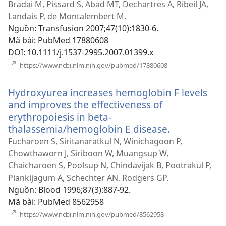
cửa
Bradai M, Pissard S, Abad MT, Dechartres A, Ribeil JA,
sổ
Landais P, de Montalembert M.
mới)
Nguồn
‎: Transfusion 2007;47(10):1830-6.
Mã bài
‎: PubMed 17880608
DOI
‎: 10.1111/j.1537-2995.2007.01399.x
(mở
https://www.ncbi.nlm.nih.gov/pubmed/17880608
cửa
sổ
Hydroxyurea increases hemoglobin F levels
mới)
and improves the effectiveness of
erythropoiesis in beta-
thalassemia/hemoglobin E disease.
(mở
cửa
Fucharoen S, Siritanaratkul N, Winichagoon P,
sổ
Chowthaworn J, Siriboon W, Muangsup W,
mới)
Chaicharoen S, Poolsup N, Chindavijak B, Pootrakul P,
Piankijagum A, Schechter AN, Rodgers GP.
Nguồn
‎: Blood 1996;87(3):887-92.
Mã bài
‎: PubMed 8562958
(mở
https://www.ncbi.nlm.nih.gov/pubmed/8562958
cửa