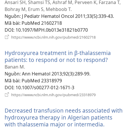
cửa
Ansari SH, Shamsi TS, Ashraf M, Perveen K, Farzana T,
sổ
Bohray M, Erum S, Mehboob T.
mới
Nguồn
‎: J Pediatr Hematol Oncol 2011;33(5):339-43.
Mã bài
‎: PubMed 21602718
DOI
‎: 10.1097/MPH.0b013e31821b0770
(mở
https://www.ncbi.nlm.nih.gov/pubmed/21602718
cửa
sổ
Hydroxyurea treatment in β-thalassemia
mới)
patients: to respond or not to respond?
(mở
cửa
Banan M.
sổ
Nguồn
‎: Ann Hematol 2013;92(3):289-99.
mới)
Mã bài
‎: PubMed 23318979
DOI
‎: 10.1007/s00277-012-1671-3
(mở
https://www.ncbi.nlm.nih.gov/pubmed/23318979
cửa
sổ
Decreased transfusion needs associated with
mới)
hydroxyurea therapy in Algerian patients
with thalassemia major or intermedia.
(mở