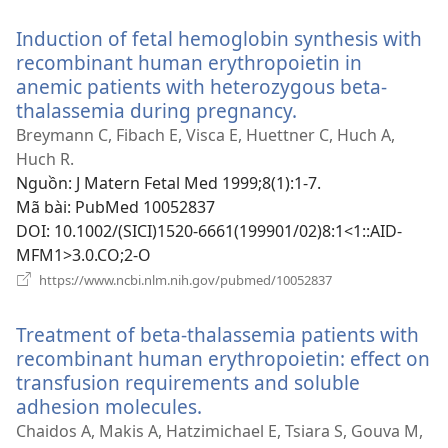
sổ
Induction of fetal hemoglobin synthesis with
mới)
recombinant human erythropoietin in
anemic patients with heterozygous beta-
thalassemia during pregnancy.
(mở
cửa
Breymann C, Fibach E, Visca E, Huettner C, Huch A,
sổ
Huch R.
mới)
Nguồn
‎: J Matern Fetal Med 1999;8(1):1-7.
Mã bài
‎: PubMed 10052837
DOI
‎: 10.1002/(SICI)1520-6661(199901/02)8:1<1::AID-
MFM1>3.0.CO;2-O
(mở
https://www.ncbi.nlm.nih.gov/pubmed/10052837
cửa
sổ
Treatment of beta-thalassemia patients with
mới)
recombinant human erythropoietin: effect on
transfusion requirements and soluble
adhesion molecules.
(mở
cửa
Chaidos A, Makis A, Hatzimichael E, Tsiara S, Gouva M,