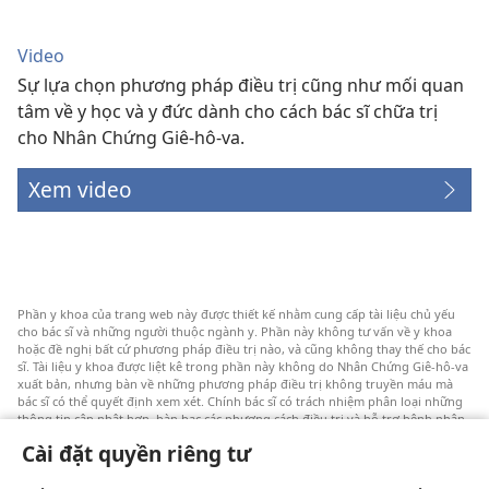
Video
Sự lựa chọn phương pháp điều trị cũng như mối quan
tâm về y học và y đức dành cho cách bác sĩ chữa trị
cho Nhân Chứng Giê-hô-va.
Xem video
Phần y khoa của trang web này được thiết kế nhằm cung cấp tài liệu chủ yếu
cho bác sĩ và những người thuộc ngành y. Phần này không tư vấn về y khoa
hoặc đề nghị bất cứ phương pháp điều trị nào, và cũng không thay thế cho bác
sĩ. Tài liệu y khoa được liệt kê trong phần này không do Nhân Chứng Giê-hô-va
xuất bản, nhưng bàn về những phương pháp điều trị không truyền máu mà
bác sĩ có thể quyết định xem xét. Chính bác sĩ có trách nhiệm phân loại những
thông tin cập nhật hơn, bàn bạc các phương cách điều trị và hỗ trợ bệnh nhân
lựa chọn một cách sáng suốt dựa trên tình trạng sức khỏe, ước nguyện và niềm
Cài đặt quyền riêng tư
tin của bệnh nhân. Không phải tất cả các phương pháp được liệt kê đều thích
hợp cho mọi bệnh nhân.