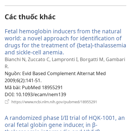
sổ
mới)
Các thuốc khác
Fetal hemoglobin inducers from the natural
world: a novel approach for identification of
drugs for the treatment of {beta}-thalassemia
and sickle-cell anemia.
(mở
cửa
Bianchi N, Zuccato C, Lampronti I, Borgatti M, Gambari
sổ
R.
mới)
Nguồn
‎: Evid Based Complement Alternat Med
2009;6(2):141-51.
Mã bài
‎: PubMed 18955291
DOI
‎: 10.1093/ecam/nem139
(mở
https://www.ncbi.nlm.nih.gov/pubmed/18955291
cửa
sổ
A randomized phase I/II trial of HQK-1001, an
mới)
oral fetal globin gene inducer, in β-