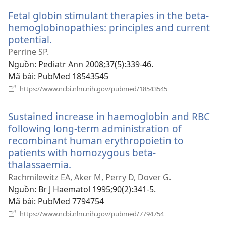
sổ
Fetal globin stimulant therapies in the beta-
mới)
hemoglobinopathies: principles and current
potential.
(mở
cửa
Perrine SP.
sổ
Nguồn
‎: Pediatr Ann 2008;37(5):339-46.
mới)
Mã bài
‎: PubMed 18543545
(mở
https://www.ncbi.nlm.nih.gov/pubmed/18543545
cửa
sổ
Sustained increase in haemoglobin and RBC
mới)
following long-term administration of
recombinant human erythropoietin to
patients with homozygous beta-
thalassaemia.
(mở
cửa
Rachmilewitz EA, Aker M, Perry D, Dover G.
sổ
Nguồn
‎: Br J Haematol 1995;90(2):341-5.
mới)
Mã bài
‎: PubMed 7794754
(mở
https://www.ncbi.nlm.nih.gov/pubmed/7794754
cửa