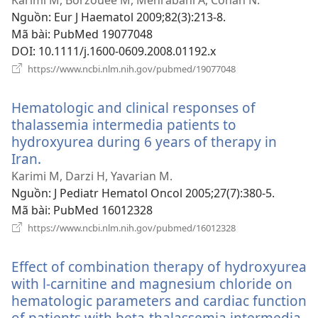
Karimi M, Borzouee M, Mehrabani A, Cohan N.
sổ
Nguồn
‎: Eur J Haematol 2009;82(3):213-8.
mới)
Mã bài
‎: PubMed 19077048
DOI
‎: 10.1111/j.1600-0609.2008.01192.x
(mở
https://www.ncbi.nlm.nih.gov/pubmed/19077048
cửa
sổ
Hematologic and clinical responses of
mới)
thalassemia intermedia patients to
hydroxyurea during 6 years of therapy in
Iran.
(mở
cửa
Karimi M, Darzi H, Yavarian M.
sổ
Nguồn
‎: J Pediatr Hematol Oncol 2005;27(7):380-5.
mới)
Mã bài
‎: PubMed 16012328
(mở
https://www.ncbi.nlm.nih.gov/pubmed/16012328
cửa
sổ
Effect of combination therapy of hydroxyurea
mới)
with l-carnitine and magnesium chloride on
hematologic parameters and cardiac function
of patients with beta-thalassemia intermedia.
(