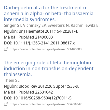
sổ
Darbepoetin alfa for the treatment of
mới)
anaemia in alpha- or beta- thalassaemia
intermedia syndromes.
(mở
cửa
Singer ST, Vichinsky EP, Sweeters N, Rachmilewitz E.
sổ
Nguồn
‎: Br J Haematol 2011;154(2):281-4.
mới)
Mã bài
‎: PubMed 21496003
DOI
‎: 10.1111/j.1365-2141.2011.08617.x
(mở
https://www.ncbi.nlm.nih.gov/pubmed/21496003
cửa
sổ
The emerging role of fetal hemoglobin
mới)
induction in non-transfusion-dependent
thalassemia.
(mở
cửa
Thein SL.
sổ
Nguồn
‎: Blood Rev 2012;26 Suppl 1:S35-9.
mới)
Mã bài
‎: PubMed 22631042
DOI
‎: 10.1016/S0268-960X(12)70011-5
(mở
https://www.ncbi.nlm.nih.gov/pubmed/22631042
cửa