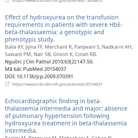
https://www.ncbi.nlm.nih.gov/pubmed/15838670
cửa
sổ
Effect of hydroxyurea on the transfusion
mới)
requirements in patients with severe HbE-
beta-thalassaemia: a genotypic and
phenotypic study.
(mở
cửa
Italia KY, Jijina FF, Merchant R, Panjwani S, Nadkarni AH,
sổ
Sawant PM, Nair SB, Ghosh K, Colah RB.
mới)
Nguồn
‎: J Clin Pathol 2010;63(2):147-50.
Mã bài
‎: PubMed 20154037
DOI
‎: 10.1136/jcp.2009.070391
(mở
https://www.ncbi.nlm.nih.gov/pubmed/20154037
cửa
sổ
Echocardiographic finding in beta-
mới)
thalassemia intermedia and major: absence
of pulmonary hypertension following
hydroxyurea treatment in beta-thalassemia
intermedia.
(mở
cửa