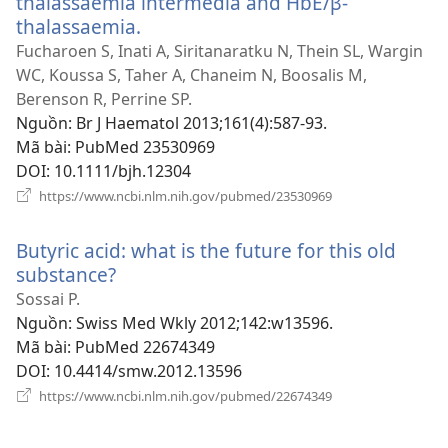
thalassaemia intermedia and HbE/β-
thalassaemia.
(mở
cửa
Fucharoen S, Inati A, Siritanaratku N, Thein SL, Wargin
sổ
WC, Koussa S, Taher A, Chaneim N, Boosalis M,
mới)
Berenson R, Perrine SP.
Nguồn
‎: Br J Haematol 2013;161(4):587-93.
Mã bài
‎: PubMed 23530969
DOI
‎: 10.1111/bjh.12304
(mở
https://www.ncbi.nlm.nih.gov/pubmed/23530969
cửa
sổ
Butyric acid: what is the future for this old
mới)
substance?
(mở
cửa
Sossai P.
sổ
Nguồn
‎: Swiss Med Wkly 2012;142:w13596.
mới)
Mã bài
‎: PubMed 22674349
DOI
‎: 10.4414/smw.2012.13596
(mở
https://www.ncbi.nlm.nih.gov/pubmed/22674349
cửa
sổ