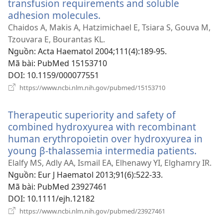
transfusion requirements and soluble
adhesion molecules.
(mở
cửa
Chaidos A, Makis A, Hatzimichael E, Tsiara S, Gouva M,
sổ
Tzouvara E, Bourantas KL.
mới)
Nguồn
‎: Acta Haematol 2004;111(4):189-95.
Mã bài
‎: PubMed 15153710
DOI
‎: 10.1159/000077551
(mở
https://www.ncbi.nlm.nih.gov/pubmed/15153710
cửa
sổ
Therapeutic superiority and safety of
mới)
combined hydroxyurea with recombinant
human erythropoietin over hydroxyurea in
young β-thalassemia intermedia patients.
(mở
cửa
Elalfy MS, Adly AA, Ismail EA, Elhenawy YI, Elghamry IR.
sổ
Nguồn
‎: Eur J Haematol 2013;91(6):522-33.
mới)
Mã bài
‎: PubMed 23927461
DOI
‎: 10.1111/ejh.12182
(mở
https://www.ncbi.nlm.nih.gov/pubmed/23927461
cửa