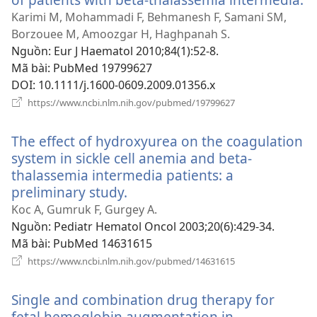
c
Karimi M, Mohammadi F, Behmanesh F, Samani SM,
s
Borzouee M, Amoozgar H, Haghpanah S.
m
Nguồn
‎: Eur J Haematol 2010;84(1):52-8.
Mã bài
‎: PubMed 19799627
DOI
‎: 10.1111/j.1600-0609.2009.01356.x
(mở
https://www.ncbi.nlm.nih.gov/pubmed/19799627
cửa
sổ
The effect of hydroxyurea on the coagulation
mới)
system in sickle cell anemia and beta-
thalassemia intermedia patients: a
preliminary study.
(mở
cửa
Koc A, Gumruk F, Gurgey A.
sổ
Nguồn
‎: Pediatr Hematol Oncol 2003;20(6):429-34.
mới)
Mã bài
‎: PubMed 14631615
(mở
https://www.ncbi.nlm.nih.gov/pubmed/14631615
cửa
sổ
Single and combination drug therapy for
mới)
fetal hemoglobin augmentation in