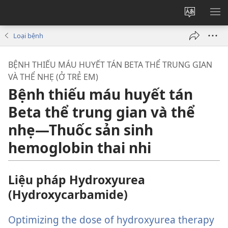
Thay
HI
đổi
BẢ
Loại bệnh
ngôn
CH
ngữ
BỆNH THIẾU MÁU HUYẾT TÁN BETA THỂ TRUNG GIAN
của
VÀ THỂ NHẸ (Ở TRẺ EM)
trang
Bệnh thiếu máu huyết tán
Beta thể trung gian và thể
nhẹ—Thuốc sản sinh
hemoglobin thai nhi
Liệu pháp Hydroxyurea
(Hydroxycarbamide)
Optimizing the dose of hydroxyurea therapy