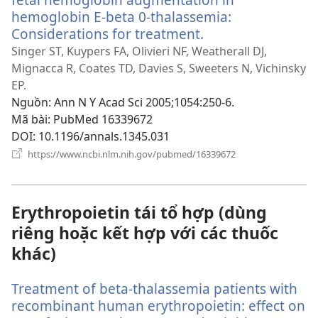
hemoglobin E-beta 0-thalassemia:
Considerations for treatment.
(mở
cửa
Singer ST, Kuypers FA, Olivieri NF, Weatherall DJ,
sổ
Mignacca R, Coates TD, Davies S, Sweeters N, Vichinsky
mới)
EP.
Nguồn
‎: Ann N Y Acad Sci 2005;1054:250-6.
Mã bài
‎: PubMed 16339672
DOI
‎: 10.1196/annals.1345.031
(mở
https://www.ncbi.nlm.nih.gov/pubmed/16339672
cửa
sổ
mới)
Erythropoietin tái tổ hợp (dùng
riêng hoặc kết hợp với các thuốc
khác)
Treatment of beta-thalassemia patients with
recombinant human erythropoietin: effect on