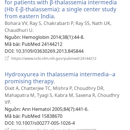
for patients with β-thalassemia intermedia
(Hb E-β-thalassemia): a single center study
from eastern India.
(mở
cửa
Bohara VV, Ray S, Chakrabarti P, Ray SS, Nath UK,
sổ
Chaudhuri U.
mới)
Nguồn
‎: Hemoglobin 2014;38(1):44-8.
Mã bài
‎: PubMed 24144212
DOI
‎: 10.3109/03630269.2013.845844
(mở
https://www.ncbi.nlm.nih.gov/pubmed/24144212
cửa
sổ
Hydroxyurea in thalassemia intermedia--a
mới)
promising therapy.
(mở
cửa
Dixit A, Chatterjee TC, Mishra P, Choudhry DR,
sổ
Mahapatra M, Tyagi S, Kabra M, Saxena R, Choudhry
mới)
VP.
Nguồn
‎: Ann Hematol 2005;84(7):441-6.
Mã bài
‎: PubMed 15838670
DOI
‎: 10.1007/s00277-005-1026-4
(mở