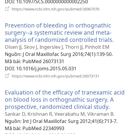
DOI
‎: 10.1097/SCS.0000000000002250
(mở
https://www.ncbi.nlm.nih.gov/pubmed/26967076
cửa
sổ
Prevention of bleeding in orthognathic
mới)
surgery--a systematic review and meta-
analysis of randomized controlled trials.
(mở
cửa
Olsen JJ, Skov J, Ingerslev J, Thorn JJ, Pinholt EM
sổ
Nguồn
‎: J Oral Maxillofac Surg 2016;74(1):139-50.
mới)
Mã bài
‎: PubMed 26073131
DOI
‎: 10.1016/j.joms.2015.05.031
(mở
https://www.ncbi.nlm.nih.gov/pubmed/26073131
cửa
sổ
Evaluation of the efficacy of tranexamic acid
mới)
on blood loss in orthognathic surgery. A
prospective, randomized clinical study.
(mở
cửa
Sankar D, Krishnan R, Veerabahu M, Vikraman B.
sổ
Nguồn
‎: Int J Oral Maxillofac Surg 2012;41(6):713-7.
mới)
Mã bài
‎: PubMed 22340993