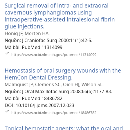
Surgical removal of intra- and extraoral
mới)
cavernous lymphangiomas using
intraoperative-assisted intralesional fibrin
glue injections.
(mở
cửa
Hönig JF, Merten HA.
sổ
Nguồn
‎: J Craniofac Surg 2000;11(1):42-5.
mới)
Mã bài
‎: PubMed 11314099
(mở
https://www.ncbi.nlm.nih.gov/pubmed/11314099
cửa
sổ
Hemostasis of oral surgery wounds with the
mới)
HemCon Dental Dressing.
(mở
cửa
Malmquist JP, Clemens SC, Oien HJ, Wilson SL.
sổ
Nguồn
‎: J Oral Maxillofac Surg 2008;66(6):1177-83.
mới)
Mã bài
‎: PubMed 18486782
DOI
‎: 10.1016/j.joms.2007.12.023
(mở
https://www.ncbi.nlm.nih.gov/pubmed/18486782
cửa
sổ
Topical hemostatic agents: what the oral and
mới)