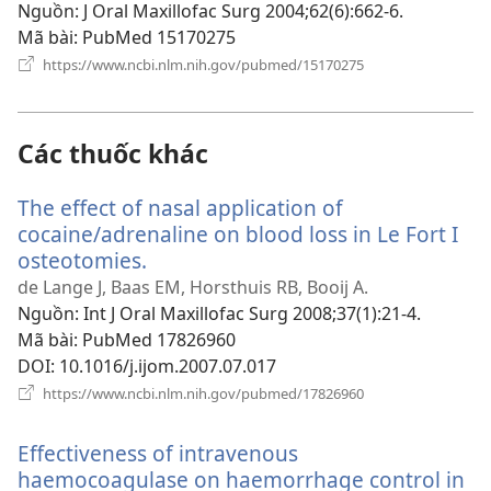
sổ
Nguồn
‎: J Oral Maxillofac Surg 2004;62(6):662-6.
mới)
Mã bài
‎: PubMed 15170275
(mở
https://www.ncbi.nlm.nih.gov/pubmed/15170275
cửa
sổ
mới)
Các thuốc khác
The effect of nasal application of
cocaine/adrenaline on blood loss in Le Fort I
osteotomies.
(mở
cửa
de Lange J, Baas EM, Horsthuis RB, Booij A.
sổ
Nguồn
‎: Int J Oral Maxillofac Surg 2008;37(1):21-4.
mới)
Mã bài
‎: PubMed 17826960
DOI
‎: 10.1016/j.ijom.2007.07.017
(mở
https://www.ncbi.nlm.nih.gov/pubmed/17826960
cửa
sổ
Effectiveness of intravenous
mới)
haemocoagulase on haemorrhage control in