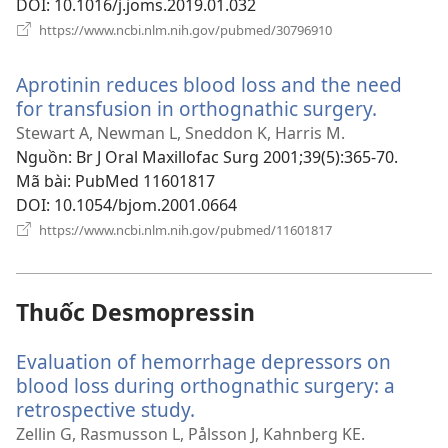
DOI
‎: 10.1016/j.joms.2019.01.032
(mở
https://www.ncbi.nlm.nih.gov/pubmed/30796910
cửa
sổ
Aprotinin reduces blood loss and the need
mới)
for transfusion in orthognathic surgery.
(mở
cửa
Stewart A, Newman L, Sneddon K, Harris M.
sổ
Nguồn
‎: Br J Oral Maxillofac Surg 2001;39(5):365-70.
mới)
Mã bài
‎: PubMed 11601817
DOI
‎: 10.1054/bjom.2001.0664
(mở
https://www.ncbi.nlm.nih.gov/pubmed/11601817
cửa
sổ
mới)
Thuốc Desmopressin
Evaluation of hemorrhage depressors on
blood loss during orthognathic surgery: a
retrospective study.
(mở
cửa
Zellin G, Rasmusson L, Pålsson J, Kahnberg KE.