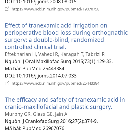
DOI
‎: 10.1016/j.joms.2008.08.015
(mở
https://www.ncbi.nlm.nih.gov/pubmed/19070758
cửa
sổ
Effect of tranexamic acid irrigation on
mới)
perioperative blood loss during orthognathic
surgery: a double-blind, randomized
controlled clinical trial.
(mở
cửa
Eftekharian H, Vahedi R, Karagah T, Tabrizi R
sổ
Nguồn
‎: J Oral Maxillofac Surg 2015;73(1):129-33.
mới)
Mã bài
‎: PubMed 25443384
DOI
‎: 10.1016/j.joms.2014.07.033
(mở
https://www.ncbi.nlm.nih.gov/pubmed/25443384
cửa
sổ
The efficacy and safety of tranexamic acid in
mới)
cranio-maxillofacial and plastic surgery.
(mở
cửa
Murphy GR, Glass GE, Jain A
sổ
Nguồn
‎: J Craniofac Surg 2016;27(2):374-9.
mới)
Mã bài
‎: PubMed 26967076