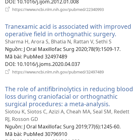
DOI
‎: 10.1016/j.ijom.2012.01.008
(mở
https://www.ncbi.nlm.nih.gov/pubmed/22340993
cửa
sổ
Tranexamic acid is associated with improved
mới)
operative field in orthognathic surgery.
(mở
cửa
Sharma H, Arora S, Bhatia N, Rattan V, Sethi S
sổ
Nguồn
‎: J Oral Maxillofac Surg 2020;78(9):1509-17.
mới)
Mã bài
‎: PubMed 32497489
DOI
‎: 10.1016/j.joms.2020.04.037
(mở
https://www.ncbi.nlm.nih.gov/pubmed/32497489
cửa
sổ
The role of antifibrinolytics in reducing blood
mới)
loss during craniofacial or orthognathic
surgical procedures: a meta-analysis.
(mở
cửa
Siotou K, Siotos C, Azizi A, Cheah MA, Seal SM, Redett
sổ
RJ, Rosson GD
mới)
Nguồn
‎: J Oral Maxillofac Surg 2019;77(6):1245-60.
Mã bài
‎: PubMed 30796910