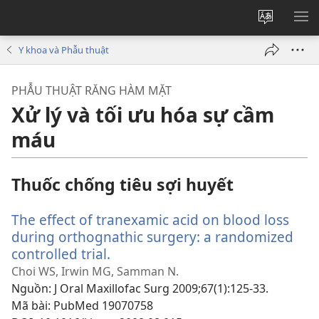
Thay
HI
đổi
BẢ
Y khoa và Phẫu thuật
ngôn
CH
ngữ
PHẪU THUẬT RĂNG HÀM MẶT
của
Xử lý và tối ưu hóa sự cầm
trang
máu
Thuốc chống tiêu sợi huyết
The effect of tranexamic acid on blood loss
during orthognathic surgery: a randomized
controlled trial.
(mở
cửa
Choi WS, Irwin MG, Samman N.
sổ
Nguồn
‎: J Oral Maxillofac Surg 2009;67(1):125-33.
mới)
Mã bài
‎: PubMed 19070758