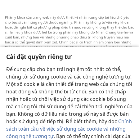
Phần y khoa của trang web này được thiết kế nhằm cung cấp tài liệu chủ yếu
cho bác sĩ và những người thuộc ngành y. Phần này không tư vấn về y khoa
hoặc đề nghị bất cứ phương pháp điều trị nào, và cũng không thay thế cho bác
sĩ. Tài liệu y khoa được liệt kê trong phần này không do Nhân Chứng Giê-hô-va
xuất bản, nhưng bàn về những phương pháp điều trị không truyền máu mà
bác sĩ có thể quyết định xem xét. Chính bác sĩ có trách nhiệm phân loại những
thông tin cập nhật hơn, bàn bạc các phương cách điều trị và hỗ trợ bệnh nhân
lựa chọn một cách sáng suốt dựa trên tình trạng sức khỏe, ước nguyện và niềm
Cài đặt quyền riêng tư
tin của bệnh nhân. Không phải tất cả các phương pháp được liệt kê đều thích
hợp cho mọi bệnh nhân.
Để cung cấp cho bạn trải nghiệm tốt nhất có thể,
Đôi lời với bệnh nhân: Xin luôn hỏi ý kiến của bác sĩ về vấn đề sức khỏe và cách
điều trị. Cần đi khám bác sĩ nếu cảm thấy bệnh.
chúng tôi sử dụng cookie và các công nghệ tương tự.
Một số cookie là cần thiết để trang web của chúng tôi
Việc sử dụng trang web này được chi phối bởi các điều khoản sử dụng.
hoạt động và không thể bị từ chối. Bạn có thể chấp
nhận hoặc từ chối việc sử dụng các cookie bổ sung
mà chúng tôi chỉ sử dụng để cải thiện trải nghiệm của
bạn. Không có dữ liệu nào trong số này sẽ được bán
Chế độ nền
hoặc sử dụng để tiếp thị. Để biết thêm, hãy đọc
Chính
sách toàn cầu về việc sử dụng các cookie và những
công nghệ tương tự
. Bạn có thể tùy chỉnh cài đặt của