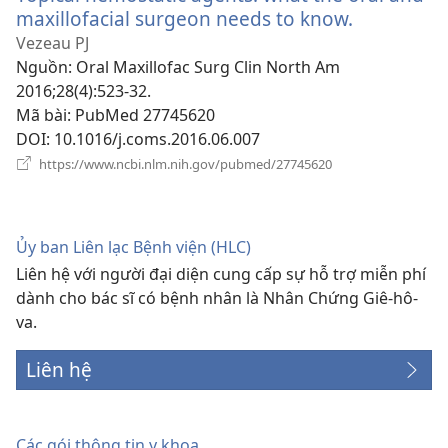
maxillofacial surgeon needs to know.
(mở
cửa
Vezeau PJ
sổ
Nguồn
‎: Oral Maxillofac Surg Clin North Am
mới)
2016;28(4):523-32.
Mã bài
‎: PubMed 27745620
DOI
‎: 10.1016/j.coms.2016.06.007
(mở
https://www.ncbi.nlm.nih.gov/pubmed/27745620
cửa
sổ
mới)
Ủy ban Liên lạc Bệnh viện (HLC)
Liên hệ với người đại diện cung cấp sự hỗ trợ miễn phí
dành cho bác sĩ có bệnh nhân là Nhân Chứng Giê-hô-
va.
Liên hệ
Các gói thông tin y khoa