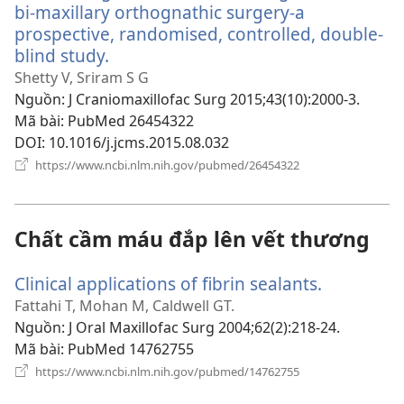
bi-maxillary orthognathic surgery-a
prospective, randomised, controlled, double-
blind study.
(mở
cửa
Shetty V, Sriram S G
sổ
Nguồn
‎: J Craniomaxillofac Surg 2015;43(10):2000-3.
mới)
Mã bài
‎: PubMed 26454322
DOI
‎: 10.1016/j.jcms.2015.08.032
(mở
https://www.ncbi.nlm.nih.gov/pubmed/26454322
cửa
sổ
mới)
Chất cầm máu đắp lên vết thương
Clinical applications of fibrin sealants.
(mở
cửa
Fattahi T, Mohan M, Caldwell GT.
sổ
Nguồn
‎: J Oral Maxillofac Surg 2004;62(2):218-24.
mới)
Mã bài
‎: PubMed 14762755
(mở
https://www.ncbi.nlm.nih.gov/pubmed/14762755
cửa
sổ