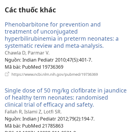
mới)
Các thuốc khác
Phenobarbitone for prevention and
treatment of unconjugated
hyperbilirubinemia in preterm neonates: a
systematic review and meta-analysis.
(mở
cửa
Chawla D, Parmar V.
sổ
Nguồn
‎: Indian Pediatr 2010;47(5):401-7.
mới)
Mã bài
‎: PubMed 19736369
(mở
https://www.ncbi.nlm.nih.gov/pubmed/19736369
cửa
sổ
Single dose of 50 mg/kg clofibrate in jaundice
mới)
of healthy term neonates: randomised
clinical trial of efficacy and safety.
(mở
cửa
Fallah R, Islami Z, Lotfi SR.
sổ
Nguồn
‎: Indian J Pediatr 2012;79(2):194-7.
mới)
Mã bài
‎: PubMed 21785863