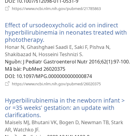
DOI
‎: 10.1007/s12098-011-0531-9
(mở
https://www.ncbi.nlm.nih.gov/pubmed/21785863
cửa
sổ
Effect of ursodeoxycholic acid on indirect
mới)
hyperbilirubinemia in neonates treated with
phototherapy.
(mở
cửa
Honar N, Ghashghaei Saadi E, Saki F, Pishva N,
sổ
Shakibazad N, Hosseini Teshnizi S.
mới)
Nguồn
‎: J Pediatr Gastroenterol Nutr 2016;62(1):97-100.
Mã bài
‎: PubMed 26020375
DOI
‎: 10.1097/MPG.0000000000000874
(mở
https://www.ncbi.nlm.nih.gov/pubmed/26020375
cửa
sổ
Hyperbilirubinemia in the newborn infant >
mới)
or =35 weeks' gestation: an update with
clarifications.
(mở
cửa
Maisels MJ, Bhutani VK, Bogen D, Newman TB, Stark
sổ
AR, Watchko JF.