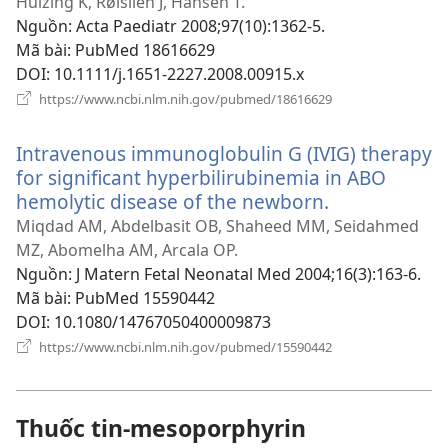
cửa
Huizing K, Røislien J, Hansen T.
sổ
Nguồn
‎: Acta Paediatr 2008;97(10):1362-5.
mới)
Mã bài
‎: PubMed 18616629
DOI
‎: 10.1111/j.1651-2227.2008.00915.x
(mở
https://www.ncbi.nlm.nih.gov/pubmed/18616629
cửa
sổ
Intravenous immunoglobulin G (IVIG) therapy
mới)
for significant hyperbilirubinemia in ABO
hemolytic disease of the newborn.
(mở
cửa
Miqdad AM, Abdelbasit OB, Shaheed MM, Seidahmed
sổ
MZ, Abomelha AM, Arcala OP.
mới)
Nguồn
‎: J Matern Fetal Neonatal Med 2004;16(3):163-6.
Mã bài
‎: PubMed 15590442
DOI
‎: 10.1080/14767050400009873
(mở
https://www.ncbi.nlm.nih.gov/pubmed/15590442
cửa
sổ
mới)
Thuốc tin-mesoporphyrin