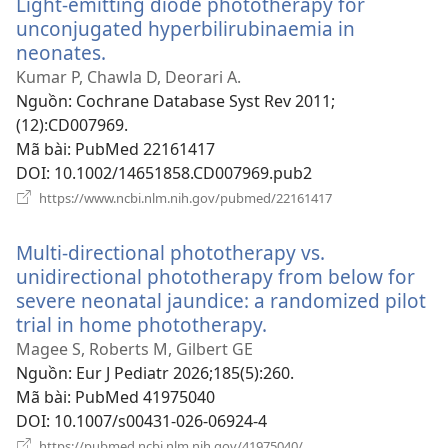
Light-emitting diode phototherapy for
mới)
unconjugated hyperbilirubinaemia in
neonates.
(mở
cửa
Kumar P, Chawla D, Deorari A.
sổ
Nguồn
‎: Cochrane Database Syst Rev 2011;
mới)
(12):CD007969.
Mã bài
‎: PubMed 22161417
DOI
‎: 10.1002/14651858.CD007969.pub2
(mở
https://www.ncbi.nlm.nih.gov/pubmed/22161417
cửa
sổ
Multi-directional phototherapy vs.
mới)
unidirectional phototherapy from below for
severe neonatal jaundice: a randomized pilot
trial in home phototherapy.
(mở
cửa
Magee S, Roberts M, Gilbert GE
sổ
Nguồn
‎: Eur J Pediatr 2026;185(5):260.
mới)
Mã bài
‎: PubMed 41975040
DOI
‎: 10.1007/s00431-026-06924-4
(mở
https://pubmed.ncbi.nlm.nih.gov/41975040/