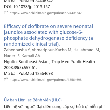
mới)
Mã bài
‎: PubMed 24406742
DOI
‎: 10.1038/jp.2013.167
(mở
https://www.ncbi.nlm.nih.gov/pubmed/24406742
cửa
sổ
Efficacy of clofibrate on severe neonatal
mới)
jaundice associated with glucose-6-
phosphate dehydrogenase deficiency (a
randomized clinical trial).
(mở
cửa
Zahedpasha Y, Ahmadpour-Kacho M, Hajiahmadi M,
sổ
Naderi S, Kamali AA.
mới)
Nguồn
‎: Southeast Asian J Trop Med Public Health
2008;39(3):557-61.
Mã bài
‎: PubMed 18564698
(mở
https://www.ncbi.nlm.nih.gov/pubmed/18564698
cửa
sổ
mới)
Ủy ban Liên lạc Bệnh viện (HLC)
Liên hệ với người đại diện cung cấp sự hỗ trợ miễn phí