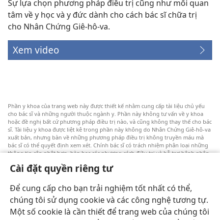
Sự lựa chọn phương pháp điều trị cũng như mối quan
tâm về y học và y đức dành cho cách bác sĩ chữa trị
cho Nhân Chứng Giê-hô-va.
Xem video
Phần y khoa của trang web này được thiết kế nhằm cung cấp tài liệu chủ yếu
cho bác sĩ và những người thuộc ngành y. Phần này không tư vấn về y khoa
hoặc đề nghị bất cứ phương pháp điều trị nào, và cũng không thay thế cho bác
sĩ. Tài liệu y khoa được liệt kê trong phần này không do Nhân Chứng Giê-hô-va
xuất bản, nhưng bàn về những phương pháp điều trị không truyền máu mà
bác sĩ có thể quyết định xem xét. Chính bác sĩ có trách nhiệm phân loại những
thông tin cập nhật hơn, bàn bạc các phương cách điều trị và hỗ trợ bệnh nhân
lựa chọn một cách sáng suốt dựa trên tình trạng sức khỏe, ước nguyện và niềm
Cài đặt quyền riêng tư
tin của bệnh nhân. Không phải tất cả các phương pháp được liệt kê đều thích
hợp cho mọi bệnh nhân.
Để cung cấp cho bạn trải nghiệm tốt nhất có thể,
Đôi lời với bệnh nhân: Xin luôn hỏi ý kiến của bác sĩ về vấn đề sức khỏe và cách
điều trị. Cần đi khám bác sĩ nếu cảm thấy bệnh.
chúng tôi sử dụng cookie và các công nghệ tương tự.
Một số cookie là cần thiết để trang web của chúng tôi
Việc sử dụng trang web này được chi phối bởi các điều khoản sử dụng.