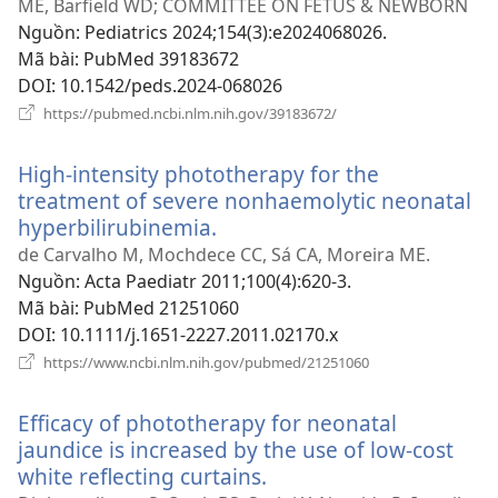
sổ
ME, Barfield WD; COMMITTEE ON FETUS & NEWBORN
mớ
Nguồn
‎: Pediatrics 2024;154(3):e2024068026.
Mã bài
‎: PubMed 39183672
DOI
‎: 10.1542/peds.2024-068026
(mở
https://pubmed.ncbi.nlm.nih.gov/39183672/
cửa
sổ
High-intensity phototherapy for the
mới)
treatment of severe nonhaemolytic neonatal
hyperbilirubinemia.
(mở
cửa
de Carvalho M, Mochdece CC, Sá CA, Moreira ME.
sổ
Nguồn
‎: Acta Paediatr 2011;100(4):620-3.
mới)
Mã bài
‎: PubMed 21251060
DOI
‎: 10.1111/j.1651-2227.2011.02170.x
(mở
https://www.ncbi.nlm.nih.gov/pubmed/21251060
cửa
sổ
Efficacy of phototherapy for neonatal
mới)
jaundice is increased by the use of low-cost
white reflecting curtains.
(mở