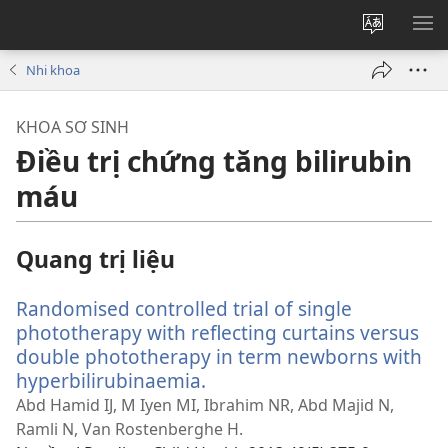
Thay
HI
đổi
BẢ
Nhi khoa
ngôn
CH
ngữ
KHOA SƠ SINH
của
Điều trị chứng tăng bilirubin
trang
máu
Quang trị liệu
Randomised controlled trial of single
phototherapy with reflecting curtains versus
double phototherapy in term newborns with
hyperbilirubinaemia.
(mở
cửa
Abd Hamid IJ, M Iyen MI, Ibrahim NR, Abd Majid N,
sổ
Ramli N, Van Rostenberghe H.