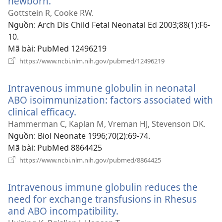
newborn.
(mở
cửa
Gottstein R, Cooke RW.
sổ
Nguồn
‎: Arch Dis Child Fetal Neonatal Ed 2003;88(1):F6-
mới)
10.
Mã bài
‎: PubMed 12496219
(mở
https://www.ncbi.nlm.nih.gov/pubmed/12496219
cửa
sổ
Intravenous immune globulin in neonatal
mới)
ABO isoimmunization: factors associated with
clinical efficacy.
(mở
cửa
Hammerman C, Kaplan M, Vreman HJ, Stevenson DK.
sổ
Nguồn
‎: Biol Neonate 1996;70(2):69-74.
mới)
Mã bài
‎: PubMed 8864425
(mở
https://www.ncbi.nlm.nih.gov/pubmed/8864425
cửa
sổ
Intravenous immune globulin reduces the
mới)
need for exchange transfusions in Rhesus
and ABO incompatibility.
(mở