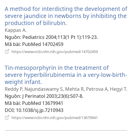
sổ
A method for interdicting the development of
mới)
severe jaundice in newborns by inhibiting the
production of bilirubin.
(mở
cửa
Kappas A.
sổ
Nguồn
‎: Pediatrics 2004;113(1 Pt 1):119-23.
mới)
Mã bài
‎: PubMed 14702459
(mở
https://www.ncbi.nlm.nih.gov/pubmed/14702459
cửa
sổ
Tin-mesoporphyrin in the treatment of
mới)
severe hyperbilirubinemia in a very-low-birth-
weight infant.
(mở
cửa
Reddy P, Najundaswamy S, Mehta R, Petrova A, Hegyi T.
sổ
Nguồn
‎: J Perinatol 2003;23(6):507-8.
mới)
Mã bài
‎: PubMed 13679941
DOI
‎: 10.1038/sj.jp.7210943
(mở
https://www.ncbi.nlm.nih.gov/pubmed/13679941
cửa
sổ