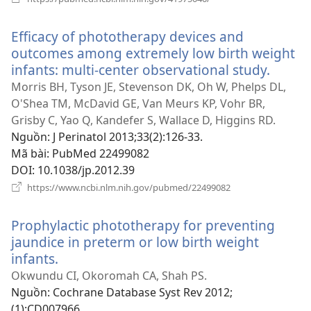
cửa
sổ
Efficacy of phototherapy devices and
mới)
outcomes among extremely low birth weight
infants: multi-center observational study.
(mở
cửa
Morris BH, Tyson JE, Stevenson DK, Oh W, Phelps DL,
sổ
O'Shea TM, McDavid GE, Van Meurs KP, Vohr BR,
mới)
Grisby C, Yao Q, Kandefer S, Wallace D, Higgins RD.
Nguồn
‎: J Perinatol 2013;33(2):126-33.
Mã bài
‎: PubMed 22499082
DOI
‎: 10.1038/jp.2012.39
(mở
https://www.ncbi.nlm.nih.gov/pubmed/22499082
cửa
sổ
Prophylactic phototherapy for preventing
mới)
jaundice in preterm or low birth weight
infants.
(mở
cửa
Okwundu CI, Okoromah CA, Shah PS.
sổ
Nguồn
‎: Cochrane Database Syst Rev 2012;
mới)
(1):CD007966.