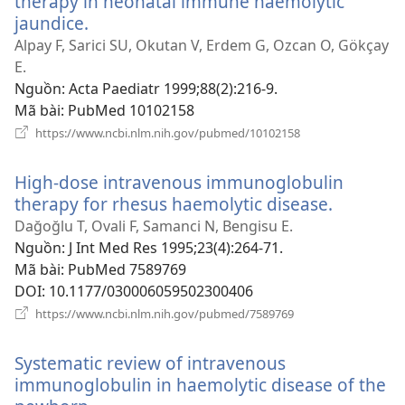
therapy in neonatal immune haemolytic
jaundice.
(mở
cửa
Alpay F, Sarici SU, Okutan V, Erdem G, Ozcan O, Gökçay
sổ
E.
mới)
Nguồn
‎: Acta Paediatr 1999;88(2):216-9.
Mã bài
‎: PubMed 10102158
(mở
https://www.ncbi.nlm.nih.gov/pubmed/10102158
cửa
sổ
High-dose intravenous immunoglobulin
mới)
therapy for rhesus haemolytic disease.
(mở
cửa
Dağoğlu T, Ovali F, Samanci N, Bengisu E.
sổ
Nguồn
‎: J Int Med Res 1995;23(4):264-71.
mới)
Mã bài
‎: PubMed 7589769
DOI
‎: 10.1177/030006059502300406
(mở
https://www.ncbi.nlm.nih.gov/pubmed/7589769
cửa
sổ
Systematic review of intravenous
mới)
immunoglobulin in haemolytic disease of the