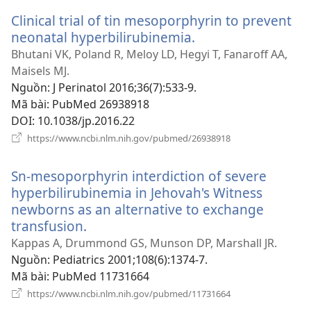
Clinical trial of tin mesoporphyrin to prevent
neonatal hyperbilirubinemia.
(mở
cửa
Bhutani VK, Poland R, Meloy LD, Hegyi T, Fanaroff AA,
sổ
Maisels MJ.
mới)
Nguồn
‎: J Perinatol 2016;36(7):533-9.
Mã bài
‎: PubMed 26938918
DOI
‎: 10.1038/jp.2016.22
(mở
https://www.ncbi.nlm.nih.gov/pubmed/26938918
cửa
sổ
Sn-mesoporphyrin interdiction of severe
mới)
hyperbilirubinemia in Jehovah's Witness
newborns as an alternative to exchange
transfusion.
(mở
cửa
Kappas A, Drummond GS, Munson DP, Marshall JR.
sổ
Nguồn
‎: Pediatrics 2001;108(6):1374-7.
mới)
Mã bài
‎: PubMed 11731664
(mở
https://www.ncbi.nlm.nih.gov/pubmed/11731664
cửa