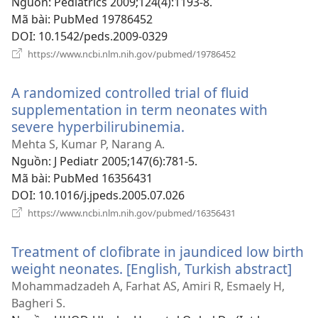
mới)
Nguồn
‎: Pediatrics 2009;124(4):1193-8.
Mã bài
‎: PubMed 19786452
DOI
‎: 10.1542/peds.2009-0329
(mở
https://www.ncbi.nlm.nih.gov/pubmed/19786452
cửa
sổ
A randomized controlled trial of fluid
mới)
supplementation in term neonates with
severe hyperbilirubinemia.
(mở
cửa
Mehta S, Kumar P, Narang A.
sổ
Nguồn
‎: J Pediatr 2005;147(6):781-5.
mới)
Mã bài
‎: PubMed 16356431
DOI
‎: 10.1016/j.jpeds.2005.07.026
(mở
https://www.ncbi.nlm.nih.gov/pubmed/16356431
cửa
sổ
Treatment of clofibrate in jaundiced low birth
mới)
weight neonates. [English, Turkish abstract]
(mở
cửa
Mohammadzadeh A, Farhat AS, Amiri R, Esmaely H,
sổ
Bagheri S.