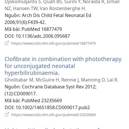
cửa
Djokomuljanto S, Quah BS, Surini Y, Noraida R, Ismail
sổ
NZ, Hansen TW, Van Rostenberghe H.
mới)
Nguồn
‎: Arch Dis Child Fetal Neonatal Ed
2006;91(6):F439-42.
Mã bài
‎: PubMed 16877479
DOI
‎: 10.1136/adc.2006.095687
(mở
https://www.ncbi.nlm.nih.gov/pubmed/16877479
cửa
sổ
Clofibrate in combination with phototherapy
mới)
for unconjugated neonatal
hyperbilirubinaemia.
(mở
cửa
Gholitabar M, McGuire H, Rennie J, Manning D, Lai R.
sổ
Nguồn
‎: Cochrane Database Syst Rev 2012;
mới)
(12):CD009017.
Mã bài
‎: PubMed 23235669
DOI
‎: 10.1002/14651858.CD009017.pub2
(mở
https://www.ncbi.nlm.nih.gov/pubmed/23235669
cửa
sổ