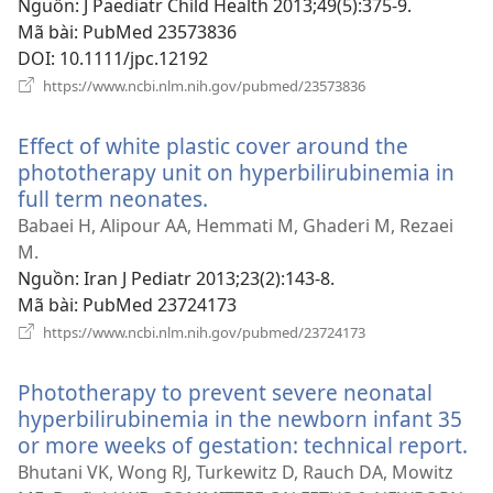
mới)
Nguồn
‎: J Paediatr Child Health 2013;49(5):375-9.
Mã bài
‎: PubMed 23573836
DOI
‎: 10.1111/jpc.12192
(mở
https://www.ncbi.nlm.nih.gov/pubmed/23573836
cửa
sổ
Effect of white plastic cover around the
mới)
phototherapy unit on hyperbilirubinemia in
full term neonates.
(mở
cửa
Babaei H, Alipour AA, Hemmati M, Ghaderi M, Rezaei
sổ
M.
mới)
Nguồn
‎: Iran J Pediatr 2013;23(2):143-8.
Mã bài
‎: PubMed 23724173
(mở
https://www.ncbi.nlm.nih.gov/pubmed/23724173
cửa
sổ
Phototherapy to prevent severe neonatal
mới)
hyperbilirubinemia in the newborn infant 35
or more weeks of gestation: technical report.
(
cử
Bhutani VK, Wong RJ, Turkewitz D, Rauch DA, Mowitz