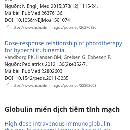
Nguồn
‎: N Engl J Med 2015;373(12):1115-24.
Mã bài
‎: PubMed 26376136
DOI
‎: 10.1056/NEJMoa1501074
(mở
https://www.ncbi.nlm.nih.gov/pubmed/26376136
cửa
sổ
Dose-response relationship of phototherapy
mới)
for hyperbilirubinemia.
(mở
cửa
Vandborg PK, Hansen BM, Greisen G, Ebbesen F.
sổ
Nguồn
‎: Pediatrics 2012;130(2):e352-7.
mới)
Mã bài
‎: PubMed 22802603
DOI
‎: 10.1542/peds.2011-3235
(mở
https://www.ncbi.nlm.nih.gov/pubmed/22802603
cửa
sổ
mới)
Globulin miễn dịch tiêm tĩnh mạch
High-dose intravenous immunoglobulin