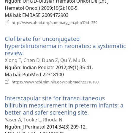
mới
Nguồn
‎: UHOD-Uluslar Hematol Onkol De (Int J
Hematol Oncol) 2009;19(2):100-5.
Mã bài
‎: EMBASE 2009472903
(mở
http://www.uhod.org/summary_en.php3?id=359
cửa
sổ
Clofibrate for unconjugated
mới)
hyperbilirubinemia in neonates: a systematic
review.
(mở
cửa
Xiong T, Chen D, Duan Z, Qu Y, Mu D.
sổ
Nguồn
‎: Indian Pediatr 2012;49(1):35-41.
mới)
Mã bài
‎: PubMed 22318100
(mở
https://www.ncbi.nlm.nih.gov/pubmed/22318100
cửa
sổ
Interscapular site for transcutaneous
mới)
bilirubin measurement in preterm infants: a
better and safer screening site.
(mở
cửa
Yaser A, Tooke L, Rhoda N.
sổ
Nguồn
‎: J Perinatol 2014;34(3):209-12.