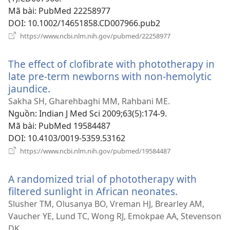
Mã bài
‎: PubMed 22258977
DOI
‎: 10.1002/14651858.CD007966.pub2
(mở
https://www.ncbi.nlm.nih.gov/pubmed/22258977
cửa
sổ
The effect of clofibrate with phototherapy in
mới)
late pre-term newborns with non-hemolytic
jaundice.
(mở
cửa
Sakha SH, Gharehbaghi MM, Rahbani ME.
sổ
Nguồn
‎: Indian J Med Sci 2009;63(5):174-9.
mới)
Mã bài
‎: PubMed 19584487
DOI
‎: 10.4103/0019-5359.53162
(mở
https://www.ncbi.nlm.nih.gov/pubmed/19584487
cửa
sổ
A randomized trial of phototherapy with
mới)
filtered sunlight in African neonates.
(mở
cửa
Slusher TM, Olusanya BO, Vreman HJ, Brearley AM,
sổ
Vaucher YE, Lund TC, Wong RJ, Emokpae AA, Stevenson
mới)
DK.