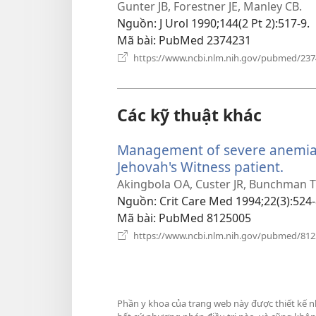
cửa
Gunter JB, Forestner JE, Manley CB.
sổ
Nguồn
‎: J Urol 1990;144(2 Pt 2):517-9.
mới)
Mã bài
‎: PubMed 2374231
https://www.ncbi.nlm.nih.gov/pubmed/23
Các kỹ thuật khác
Management of severe anemia w
Jehovah's Witness patient.
(mở
cửa
Akingbola OA, Custer JR, Bunchman 
sổ
Nguồn
‎: Crit Care Med 1994;22(3):524-
mới)
Mã bài
‎: PubMed 8125005
https://www.ncbi.nlm.nih.gov/pubmed/81
Phần y khoa của trang web này được thiết kế n