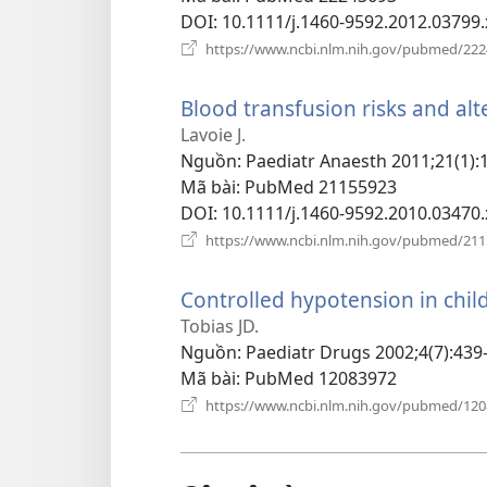
DOI
‎: 10.1111/j.1460-9592.2012.03799.
https://www.ncbi.nlm.nih.gov/pubmed/22
Blood transfusion risks and alte
Lavoie J.
Nguồn
‎: Paediatr Anaesth 2011;21(1):
Mã bài
‎: PubMed 21155923
DOI
‎: 10.1111/j.1460-9592.2010.03470.
https://www.ncbi.nlm.nih.gov/pubmed/21
Controlled hypotension in childr
Tobias JD.
Nguồn
‎: Paediatr Drugs 2002;4(7):439
Mã bài
‎: PubMed 12083972
https://www.ncbi.nlm.nih.gov/pubmed/12