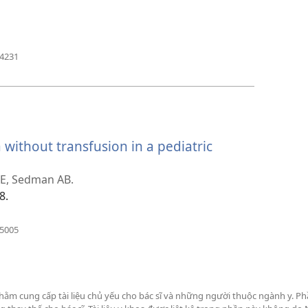
(mở
74231
cửa
sổ
mới)
ithout transfusion in a pediatric
TE, Sedman AB.
8.
(mở
25005
cửa
sổ
mới)
hằm cung cấp tài liệu chủ yếu cho bác sĩ và những người thuộc ngành y. P