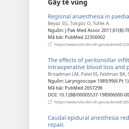
Gây tê vùng
Regional anaesthesia in paediat
Beyaz SG, Tokgöz O, Tüfek A.
Nguồn
‎: J Pak Med Assoc 2011;61(8):7
Mã bài
‎: PubMed 22356002
https://www.ncbi.nlm.nih.gov/pubmed/22
The effects of peritonsillar infi
intraoperative blood loss and p
Broadman LM, Patel RI, Feldman BA, 
Nguồn
‎: Laryngoscope 1989;99(6 Pt 1)
Mã bài
‎: PubMed 2657296
DOI
‎: 10.1288/00005537-198906000-0
https://www.ncbi.nlm.nih.gov/pubmed/26
Caudal epidural anesthesia re
repair.
(mở