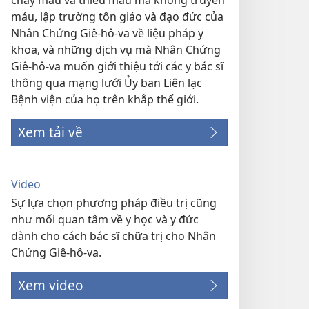
chảy máu và thiếu máu mà không truyền
máu, lập trường tôn giáo và đạo đức của
Nhân Chứng Giê-hô-va về liệu pháp y
khoa, và những dịch vụ mà Nhân Chứng
Giê-hô-va muốn giới thiệu tới các y bác sĩ
thông qua mạng lưới Ủy ban Liên lạc
Bệnh viện của họ trên khắp thế giới.
Xem tải về
Video
Sự lựa chọn phương pháp điều trị cũng
như mối quan tâm về y học và y đức
dành cho cách bác sĩ chữa trị cho Nhân
Chứng Giê-hô-va.
Xem video