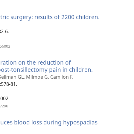
ric surgery: results of 2200 children.
(mở
cửa
sổ
82-6.
mới)
(mở
356002
cửa
sổ
ltration on the reduction of
mới)
ost-tonsillectomy pain in children.
(mở
cửa
Sellman GL, Milmoe G, Camilon F.
sổ
:578-81.
mới)
0002
(mở
57296
cửa
sổ
duces blood loss during hypospadias
mới)