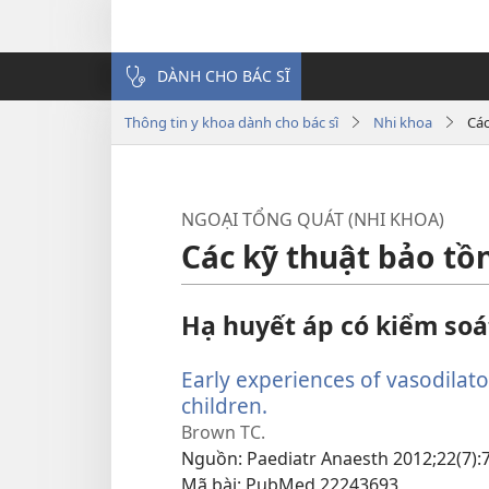
DÀNH CHO BÁC SĨ
Thông tin y khoa dành cho bác sĩ
Nhi khoa
Các
NGOẠI TỔNG QUÁT (NHI KHOA)
Các kỹ thuật bảo t
Hạ huyết áp có kiểm soá
Early experiences of vasodilat
children.
(mở
cửa
Brown TC.
sổ
Nguồn
‎: Paediatr Anaesth 2012;22(7):
mới)
Mã bài
‎: PubMed 22243693