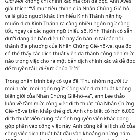
Giới Mới
không chỉ chính xác mà còn dễ đọc. Anh Aves
giải thích: “Vì mục tiêu chính của Nhân Chứng Giê-hô-
va là giúp người khác tìm hiểu Kinh Thánh nên họ
muốn dịch Kinh Thánh ra càng nhiều ngôn ngữ càng
tốt, ngay cả các ngôn ngữ thiểu số. Kinh Thánh có sẵn
dưới dạng ấn bản điện tử hay ấn bản in tại các hội
thánh địa phương của Nhân Chứng Giê-hô-va, qua đó
có thể thấy các dịch thuật viên đã thành công đến mức
nào trong việc cho ra một bản dịch chính xác và dễ đọc
để truyền tải Lời Đức Chúa Trời”.
Trong phần trình bày có tựa đề “Thu nhóm người từ
mọi nước, mọi ngôn ngữ: Công việc dịch thuật không
biên giới của Nhân Chứng Giê-hô-va”, anh Lee thảo
luận về tầm mức công việc dịch thuật của Nhân Chứng
Giê-hô-va trên khắp thế giới. Anh cho biết có hơn 6.000
dịch thuật viên cùng các tình nguyện viên khác đang
góp phần vào công việc này. Anh cũng kể lại lịch sử của
công việc dịch thuật bắt đầu vào khoảng những năm