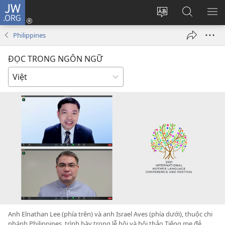
JW.ORG
Đăng
nhập
Thay
Tìm
HI
(mở
đổi
kiếm
BẢ
Philippines
cửa
ngôn
JW.ORG
CH
sổ
ngữ
ĐỌC TRONG NGÔN NGỮ
mới)
của
trang
Anh Elnathan Lee (phía trên) và anh Israel Aves (phía dưới), thuộc chi
nhánh Philippines, trình bày trong lễ hội và hội thảo Tiếng mẹ đẻ