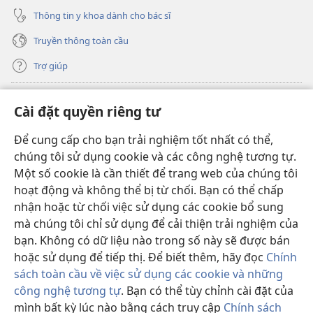
Thông tin y khoa dành cho bác sĩ
Truyền thông toàn cầu
Trợ giúp
Đóng góp
(mở
Cài đặt quyền riêng tư
cửa
sổ
Để cung cấp cho bạn trải nghiệm tốt nhất có thể,
THƯ VIỆN TRỰC TUYẾN Tháp Canh
(mở
mới)
chúng tôi sử dụng cookie và các công nghệ tương tự.
cửa
®
JW Hub
Một số cookie là cần thiết để trang web của chúng tôi
sổ
(mở
mới)
hoạt động và không thể bị từ chối. Bạn có thể chấp
cửa
®
JW Library
sổ
nhận hoặc từ chối việc sử dụng các cookie bổ sung
mới)
mà chúng tôi chỉ sử dụng để cải thiện trải nghiệm của
Thư viện Tháp Canh
bạn. Không có dữ liệu nào trong số này sẽ được bán
hoặc sử dụng để tiếp thị. Để biết thêm, hãy đọc
Chính
sách toàn cầu về việc sử dụng các cookie và những
công nghệ tương tự
. Bạn có thể tùy chỉnh cài đặt của
Copyright
© 2026 Watch Tower Bible and Tract Society of Pennsylvania.
mình bất kỳ lúc nào bằng cách truy cập
Chính sách