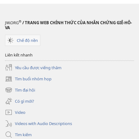
®
JW.ORG
/ TRANG WEB CHÍNH THỨC CỦA NHÂN CHỨNG GIÊ-HÔ-
VA
Chế độ nền
Liên kết nhanh
Yêu cầu được viếng thăm
Tìm buổi nhóm họp
(mở
cửa
Tìm đại hội
(mở
sổ
cửa
mới)
Có gì mới?
sổ
mới)
Video
Videos with Audio Descriptions
Tìm kiếm