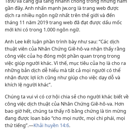
1890 và càng gia tăng nhanh chóng trong những năm
gần đây. Anh nhấn mạnh jw.org là trang web được
dịch ra nhiều ngôn ngữ nhất trên thế giới và đến
tháng 11 năm 2019 trang web đã đạt được dấu mốc
mới khi có trong 1.000 ngôn ngữ.
Anh Lee kết luận phần trình bày như sau: “Các dịch
thuật viên của Nhân Chứng Giê-hô-va nhận thấy rằng
công việc của họ đóng một phần quan trọng trong
việc giúp người khác. Vì thế, mục tiêu của họ là cho ra
những bản dịch dễ hiểu mà tất cả mọi người có thể
nhận được lợi ích cũng như giúp cho việc dạy dỗ và
khích lệ người khác”.
Chúng ta vui vì có cơ hội chia sẻ cho người khác biết về
công việc dịch thuật của Nhân Chứng Giê-hô-va. Hơn
bao giờ hết, chúng ta thấy rõ bằng chứng là tin mừng
đang được loan báo “cho mọi nước, mọi chi phái, mọi
thứ tiếng”.—
Khải huyền 14:6
.