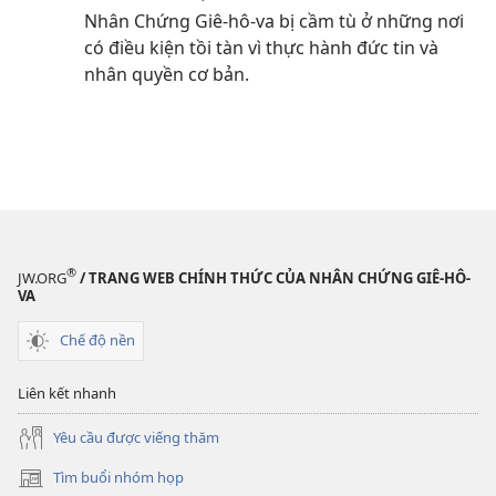
Nhân Chứng Giê-hô-va bị cầm tù ở những nơi
có điều kiện tồi tàn vì thực hành đức tin và
nhân quyền cơ bản.
®
JW.ORG
/ TRANG WEB CHÍNH THỨC CỦA NHÂN CHỨNG GIÊ-HÔ-
VA
Chế độ nền
Liên kết nhanh
Yêu cầu được viếng thăm
Tìm buổi nhóm họp
(mở