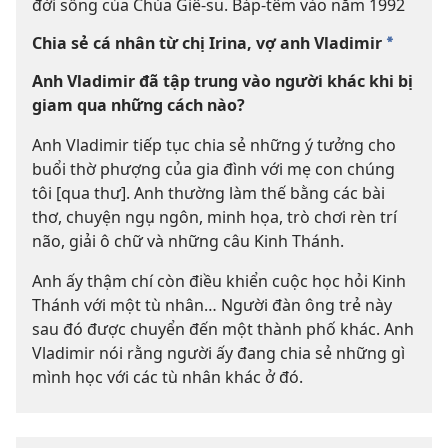
đời sống của Chúa Giê-su. Báp-têm vào năm 1992
Chia sẻ cá nhân từ chị Irina, vợ anh Vladimir
a
Anh Vladimir đã tập trung vào người khác khi bị
giam qua những cách nào?
Anh Vladimir tiếp tục chia sẻ những ý tưởng cho
buổi thờ phượng của gia đình với mẹ con chúng
tôi [qua thư]. Anh thường làm thế bằng các bài
thơ, chuyện ngụ ngôn, minh họa, trò chơi rèn trí
não, giải ô chữ và những câu Kinh Thánh.
Anh ấy thậm chí còn điều khiển cuộc học hỏi Kinh
Thánh với một tù nhân… Người đàn ông trẻ này
sau đó được chuyển đến một thành phố khác. Anh
Vladimir nói rằng người ấy đang chia sẻ những gì
mình học với các tù nhân khác ở đó.