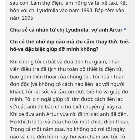
sáu con. Làm thợ điện, làm nông và tài xế taxi. Kết
hôn với chị Lyudmila vào năm 1993. Báp-têm vào
năm 2005
Chia sẻ cá nhân từ chị Lyudmila, vợ anh Artur
c
Chị có thể nhớ dịp nào mà chị cảm thấy Đức Giê-
hô-va đặc biệt giúp đỡ mình không?
Khi chồng tôi bị bắt và đưa đến trại giam, nhân
viên điều tra đã tịch thu toàn bộ thiết bị điện tử,
bao gồm điện thoại của chúng tôi. Tôi hoàn toàn
đơn độc [và không có cách nào liên lạc với người
khác]. Tôi rất sốc và cầu xin Đức Giê-hô-va giúp đỡ
mình. Tôi xin ngài giúp tôi tìm được cách liên lạc
với các anh để báo cho họ biết chuyện gì xảy ra.
Khi xe đưa anh Artur vừa rời đi thì các anh đã đến.
Họ khích lệ tôi và đưa cho tôi một chiếc điện thoại.
Trong cả một năm qua, họ không bỏ rơi tôi ngày
nào và cho đến hôm nay, họ vẫn chăm sóc tôi. Tôi