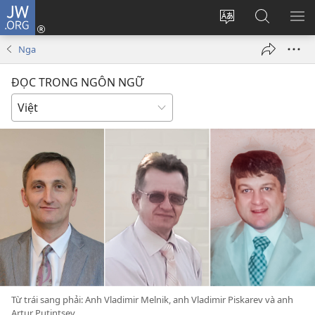
JW.ORG
Đăng
nhập
Thay
Tìm
HI
(mở
đổi
kiếm
BẢ
Nga
cửa
ngôn
JW.ORG
CH
sổ
ngữ
ĐỌC TRONG NGÔN NGỮ
mới)
của
trang
Từ trái sang phải: Anh Vladimir Melnik, anh Vladimir Piskarev và anh
Artur Putintsev