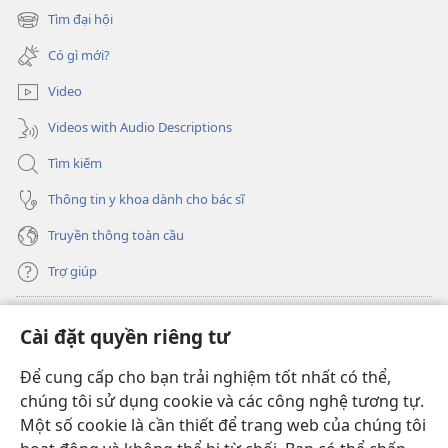
cửa
Tìm đại hội
(mở
sổ
cửa
mới)
Có gì mới?
sổ
mới)
Video
Videos with Audio Descriptions
Tìm kiếm
Thông tin y khoa dành cho bác sĩ
Truyền thông toàn cầu
Trợ giúp
Đóng góp
(mở
Cài đặt quyền riêng tư
cửa
sổ
Để cung cấp cho bạn trải nghiệm tốt nhất có thể,
THƯ VIỆN TRỰC TUYẾN Tháp Canh
(mở
mới)
chúng tôi sử dụng cookie và các công nghệ tương tự.
cửa
®
JW Hub
Một số cookie là cần thiết để trang web của chúng tôi
sổ
(mở
mới)