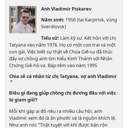
Anh Vladimir Piskarev
Năm sinh:
1956 (tại Karpinsk, vùng
Sverdlovsk)
Tiểu sử:
Làm kỹ sư. Kết hôn với chị
Tatyana vào năm 1976. Họ có một con trai và một
con gái. Việc biết sự thật về Chúa Giê-su đã thúc
đẩy vợ chồng anh tìm hiểu Kinh Thánh với Nhân
Chứng Giê-hô-va. Báp-têm vào năm 1995
Chia sẻ cá nhân từ chị Tatyana, vợ anh Vladimir
b
Điều gì đang giúp chồng chị đương đầu với việc
bị giam giữ?
Mỗi khi gặp ai đó nêu ra nhiều câu hỏi, anh
Vladimir xem đó là ân phước và là nguồn khích lệ.
Như anh nói: “Thật tuyệt vời khi được bận rộn