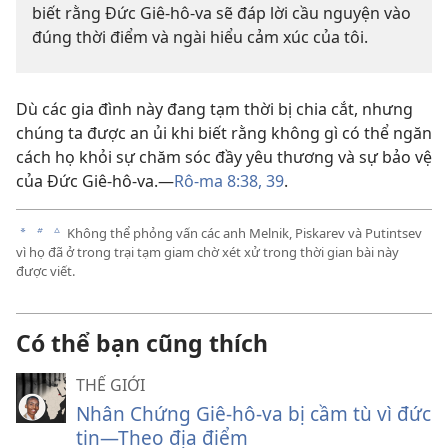
biết rằng Đức Giê-hô-va sẽ đáp lời cầu nguyện vào
đúng thời điểm và ngài hiểu cảm xúc của tôi.
Dù các gia đình này đang tạm thời bị chia cắt, nhưng
chúng ta được an ủi khi biết rằng không gì có thể ngăn
cách họ khỏi sự chăm sóc đầy yêu thương và sự bảo vệ
của Đức Giê-hô-va.​—
Rô-ma 8:38, 39
.
Không thể phỏng vấn các anh Melnik, Piskarev và Putintsev
a
b
c
vì họ đã ở trong trại tạm giam chờ xét xử trong thời gian bài này
được viết.
Có thể bạn cũng thích
THẾ GIỚI
Nhân Chứng Giê-hô-va bị cầm tù vì đức
tin—Theo địa điểm