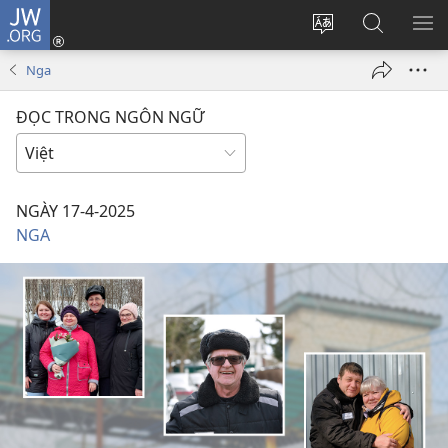
JW.ORG
Đăng
nhập
Thay
Tìm
HI
(mở
đổi
kiếm
BẢ
Nga
cửa
ngôn
JW.ORG
CH
sổ
ngữ
ĐỌC TRONG NGÔN NGỮ
mới)
của
trang
NGÀY 17-4-2025
NGA