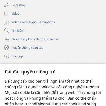
cửa
mới)
Có gì mới?
sổ
mới)
Video
Videos with Audio Descriptions
Tìm kiếm
Thông tin y khoa dành cho bác sĩ
Truyền thông toàn cầu
Trợ giúp
Đóng góp
(mở
Cài đặt quyền riêng tư
cửa
sổ
Để cung cấp cho bạn trải nghiệm tốt nhất có thể,
THƯ VIỆN TRỰC TUYẾN Tháp Canh
(mở
mới)
chúng tôi sử dụng cookie và các công nghệ tương tự.
cửa
®
JW Hub
Một số cookie là cần thiết để trang web của chúng tôi
sổ
(mở
mới)
hoạt động và không thể bị từ chối. Bạn có thể chấp
cửa
®
JW Library
sổ
nhận hoặc từ chối việc sử dụng các cookie bổ sung