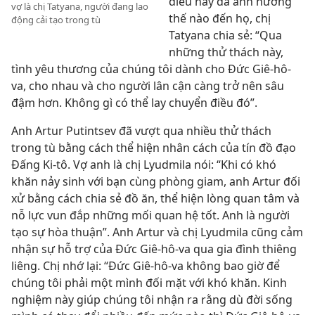
điều này đã ảnh hưởng
vợ là chị Tatyana, người đang lao
thế nào đến họ, chị
động cải tạo trong tù
Tatyana chia sẻ: “Qua
những thử thách này,
tình yêu thương của chúng tôi dành cho Đức Giê-hô-
va, cho nhau và cho người lân cận càng trở nên sâu
đậm hơn. Không gì có thể lay chuyển điều đó”.
Anh Artur Putintsev đã vượt qua nhiều thử thách
trong tù bằng cách thể hiện nhân cách của tín đồ đạo
Đấng Ki-tô. Vợ anh là chị Lyudmila nói: “Khi có khó
khăn nảy sinh với bạn cùng phòng giam, anh Artur đối
xử bằng cách chia sẻ đồ ăn, thể hiện lòng quan tâm và
nỗ lực vun đắp những mối quan hệ tốt. Anh là người
tạo sự hòa thuận”. Anh Artur và chị Lyudmila cũng cảm
nhận sự hỗ trợ của Đức Giê-hô-va qua gia đình thiêng
liêng. Chị nhớ lại: “Đức Giê-hô-va không bao giờ để
chúng tôi phải một mình đối mặt với khó khăn. Kinh
nghiệm này giúp chúng tôi nhận ra rằng dù đời sống