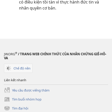
có điều kiện tồi tàn vì thực hành đức tin và
nhân quyền cơ bản.
®
JW.ORG
/ TRANG WEB CHÍNH THỨC CỦA NHÂN CHỨNG GIÊ-HÔ-
VA
Chế độ nền
Liên kết nhanh
Yêu cầu được viếng thăm
Tìm buổi nhóm họp
(mở
cửa
Tìm đại hội
(mở
sổ