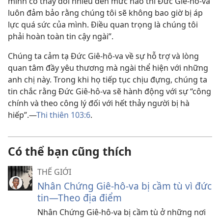
mình có thay đổi nhiều đến mức nào thì Đức Giê-hô-va
luôn đảm bảo rằng chúng tôi sẽ không bao giờ bị áp
lực quá sức của mình. Điều quan trọng là chúng tôi
phải hoàn toàn tin cậy ngài”.
Chúng ta cảm tạ Đức Giê-hô-va về sự hỗ trợ và lòng
quan tâm đầy yêu thương mà ngài thể hiện với những
anh chị này. Trong khi họ tiếp tục chịu đựng, chúng ta
tin chắc rằng Đức Giê-hô-va sẽ hành động với sự “công
chính và theo công lý đối với hết thảy người bị hà
hiếp”.​—
Thi thiên 103:6
.
Có thể bạn cũng thích
THẾ GIỚI
Nhân Chứng Giê-hô-va bị cầm tù vì đức
tin—Theo địa điểm
Nhân Chứng Giê-hô-va bị cầm tù ở những nơi