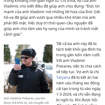
trong khoảng thời gian ngồi tù. Chị Irina, vợ của anh
Vladimir, cho biết điều đã giúp anh chịu đựng: “Đức tin
mạnh của anh Vladimir nơi những lời hứa của Đức Giê-
hô-va đã giúp anh vượt qua nhiều khó khăn mà anh
phải đối mặt. Việc duy trì thói quen cầu nguyện đã
giúp anh chú tâm vào hy vọng của mình và tránh mất
cảnh giác”.
Tất cả ba anh này đã bị
tách biệt khỏi gia đình họ
trong gần bốn năm rưỡi.
Với anh Vladimir
Piskarev, việc bị chia cách
sẽ tiếp tục. Vợ anh là chị
Tatyana
đã bị kết án hai
năm sáu tháng lao động
cải tạo trong tù vào ngày
1-3-2024, và chị vẫn đang
Anh Vladimir Piskarev, sau khi
bị ngồi tù. Khi được hỏi
được thả khỏi tù, nói chuyện với