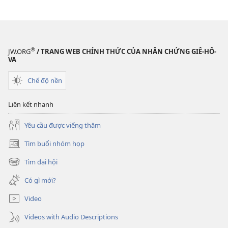
®
JW.ORG
/ TRANG WEB CHÍNH THỨC CỦA NHÂN CHỨNG GIÊ-HÔ-
VA
Chế độ nền
Liên kết nhanh
Yêu cầu được viếng thăm
Tìm buổi nhóm họp
(mở
cửa
Tìm đại hội
(mở
sổ
cửa
mới)
Có gì mới?
sổ
mới)
Video
Videos with Audio Descriptions