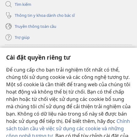
Tìm kiếm
Thông tin y khoa dành cho bác sĩ
Truyền thông toàn cầu
Trợ giúp
Đóng góp
(mở
Cài đặt quyền riêng tư
cửa
sổ
Để cung cấp cho bạn trải nghiệm tốt nhất có thể,
THƯ VIỆN TRỰC TUYẾN Tháp Canh
(mở
mới)
chúng tôi sử dụng cookie và các công nghệ tương tự.
cửa
®
JW Hub
Một số cookie là cần thiết để trang web của chúng tôi
sổ
(mở
mới)
hoạt động và không thể bị từ chối. Bạn có thể chấp
cửa
®
JW Library
sổ
nhận hoặc từ chối việc sử dụng các cookie bổ sung
mới)
mà chúng tôi chỉ sử dụng để cải thiện trải nghiệm của
Thư viện Tháp Canh
bạn. Không có dữ liệu nào trong số này sẽ được bán
hoặc sử dụng để tiếp thị. Để biết thêm, hãy đọc
Chính
sách toàn cầu về việc sử dụng các cookie và những
công nghệ tương tự
. Bạn có thể tùy chỉnh cài đặt của