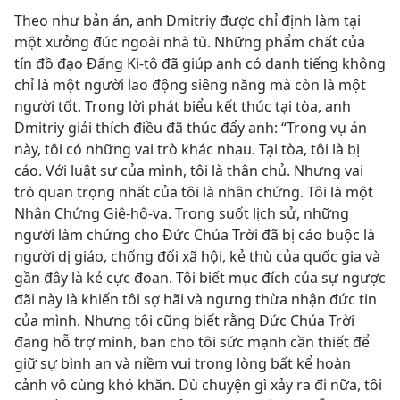
Theo như bản án, anh Dmitriy được chỉ định làm tại
một xưởng đúc ngoài nhà tù. Những phẩm chất của
tín đồ đạo Đấng Ki-tô đã giúp anh có danh tiếng không
chỉ là một người lao động siêng năng mà còn là một
người tốt. Trong lời phát biểu kết thúc tại tòa, anh
Dmitriy giải thích điều đã thúc đẩy anh: “Trong vụ án
này, tôi có những vai trò khác nhau. Tại tòa, tôi là bị
cáo. Với luật sư của mình, tôi là thân chủ. Nhưng vai
trò quan trọng nhất của tôi là nhân chứng. Tôi là một
Nhân Chứng Giê-hô-va. Trong suốt lịch sử, những
người làm chứng cho Đức Chúa Trời đã bị cáo buộc là
người dị giáo, chống đối xã hội, kẻ thù của quốc gia và
gần đây là kẻ cực đoan. Tôi biết mục đích của sự ngược
đãi này là khiến tôi sợ hãi và ngưng thừa nhận đức tin
của mình. Nhưng tôi cũng biết rằng Đức Chúa Trời
đang hỗ trợ mình, ban cho tôi sức mạnh cần thiết để
giữ sự bình an và niềm vui trong lòng bất kể hoàn
cảnh vô cùng khó khăn. Dù chuyện gì xảy ra đi nữa, tôi