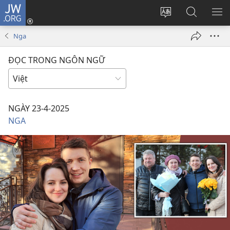
JW.ORG
Đăng
nhập
Thay
Tìm
HI
(mở
đổi
kiếm
BẢ
Nga
cửa
ngôn
JW.ORG
CH
sổ
ngữ
ĐỌC TRONG NGÔN NGỮ
mới)
của
trang
NGÀY 23-4-2025
NGA