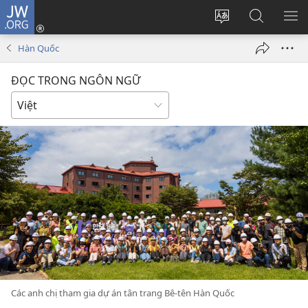
JW.ORG
Đăng
nhập
Thay
Tìm
HI
(mở
đổi
kiếm
BẢ
Hàn Quốc
cửa
ngôn
JW.ORG
CH
sổ
ngữ
ĐỌC TRONG NGÔN NGỮ
mới)
của
trang
Các anh chị tham gia dự án tân trang Bê-tên Hàn Quốc