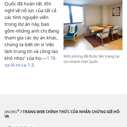
Quốc đã hoàn tất. Khi
nghĩ về nỗ lực của tất cả
các tình nguyện viên
trong dự án này, bao
gồm những anh chị đang
tham gia các dự án khác,
chúng ta biết ơn vì ‘việc
làm trung tín và công lao
Một phòng đã được tân trang tại
khó nhọc’ của họ.—
1 Tê-
chi nhánh Hàn Quốc
sa-lô-ni-ca 1:3
.
®
JW.ORG
/ TRANG WEB CHÍNH THỨC CỦA NHÂN CHỨNG GIÊ-HÔ-
VA