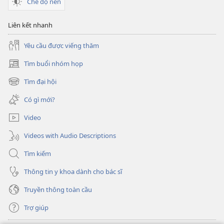
Chế độ nền
Liên kết nhanh
Yêu cầu được viếng thăm
Tìm buổi nhóm họp
(mở
cửa
Tìm đại hội
(mở
sổ
cửa
mới)
Có gì mới?
sổ
mới)
Video
Videos with Audio Descriptions
Tìm kiếm
Thông tin y khoa dành cho bác sĩ
Truyền thông toàn cầu
Trợ giúp