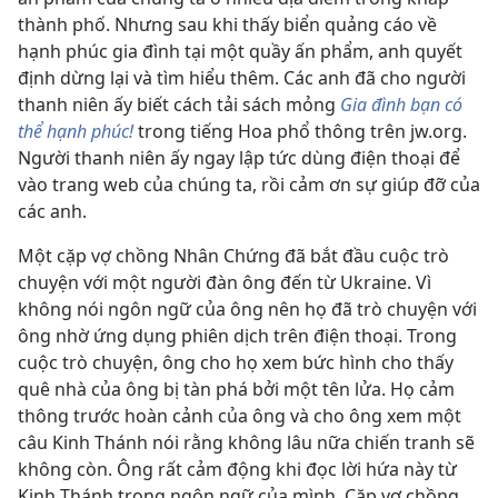
thành phố. Nhưng sau khi thấy biển quảng cáo về
hạnh phúc gia đình tại một quầy ấn phẩm, anh quyết
định dừng lại và tìm hiểu thêm. Các anh đã cho người
thanh niên ấy biết cách tải sách mỏng
Gia đình bạn có
thể hạnh phúc!
trong tiếng Hoa phổ thông trên jw.org.
Người thanh niên ấy ngay lập tức dùng điện thoại để
vào trang web của chúng ta, rồi cảm ơn sự giúp đỡ của
các anh.
Một cặp vợ chồng Nhân Chứng đã bắt đầu cuộc trò
chuyện với một người đàn ông đến từ Ukraine. Vì
không nói ngôn ngữ của ông nên họ đã trò chuyện với
ông nhờ ứng dụng phiên dịch trên điện thoại. Trong
cuộc trò chuyện, ông cho họ xem bức hình cho thấy
quê nhà của ông bị tàn phá bởi một tên lửa. Họ cảm
thông trước hoàn cảnh của ông và cho ông xem một
câu Kinh Thánh nói rằng không lâu nữa chiến tranh sẽ
không còn. Ông rất cảm động khi đọc lời hứa này từ
Kinh Thánh trong ngôn ngữ của mình. Cặp vợ chồng