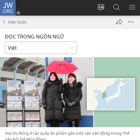
JW.ORG
Đăng
nhập
Thay
Tìm
HI
(mở
đổi
kiếm
BẢ
Hàn Quốc
cửa
ngôn
JW.ORG
CH
sổ
ngữ
ĐỌC TRONG NGÔN NGỮ
mới)
của
trang
Hai chị đứng ở các quầy ấn phẩm gần một sân vận động trong Thế
vận hội Trẻ Mùa đông