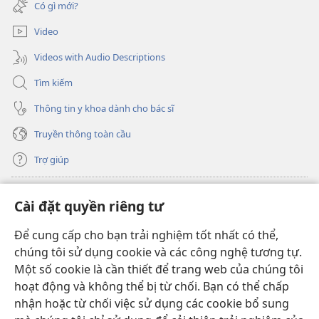
mới)
Có gì mới?
sổ
mới)
Video
Videos with Audio Descriptions
Tìm kiếm
Thông tin y khoa dành cho bác sĩ
Truyền thông toàn cầu
Trợ giúp
Đóng góp
(mở
Cài đặt quyền riêng tư
cửa
sổ
Để cung cấp cho bạn trải nghiệm tốt nhất có thể,
THƯ VIỆN TRỰC TUYẾN Tháp Canh
(mở
mới)
chúng tôi sử dụng cookie và các công nghệ tương tự.
cửa
®
JW Hub
Một số cookie là cần thiết để trang web của chúng tôi
sổ
(mở
mới)
hoạt động và không thể bị từ chối. Bạn có thể chấp
cửa
®
JW Library
sổ
nhận hoặc từ chối việc sử dụng các cookie bổ sung
mới)