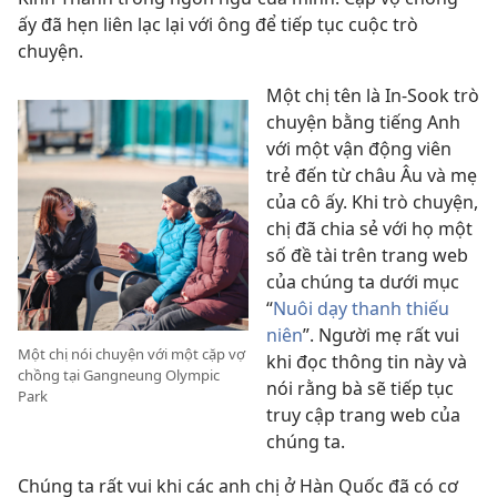
ấy đã hẹn liên lạc lại với ông để tiếp tục cuộc trò
chuyện.
Một chị tên là In-Sook trò
chuyện bằng tiếng Anh
với một vận động viên
trẻ đến từ châu Âu và mẹ
của cô ấy. Khi trò chuyện,
chị đã chia sẻ với họ một
số đề tài trên trang web
của chúng ta dưới mục
“
Nuôi dạy thanh thiếu
niên
”. Người mẹ rất vui
Một chị nói chuyện với một cặp vợ
khi đọc thông tin này và
chồng tại Gangneung Olympic
nói rằng bà sẽ tiếp tục
Park
truy cập trang web của
chúng ta.
Chúng ta rất vui khi các anh chị ở Hàn Quốc đã có cơ