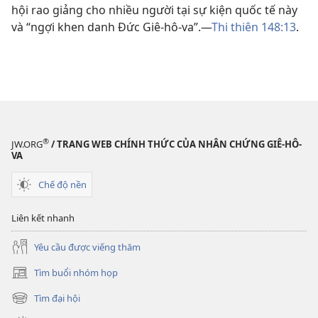
hội rao giảng cho nhiều người tại sự kiện quốc tế này
và “ngợi khen danh Đức Giê-hô-va”.​—
Thi thiên 148:13
.
®
JW.ORG
/ TRANG WEB CHÍNH THỨC CỦA NHÂN CHỨNG GIÊ-HÔ-
VA
Chế độ nền
Liên kết nhanh
Yêu cầu được viếng thăm
Tìm buổi nhóm họp
(mở
cửa
Tìm đại hội
(mở
sổ
cửa