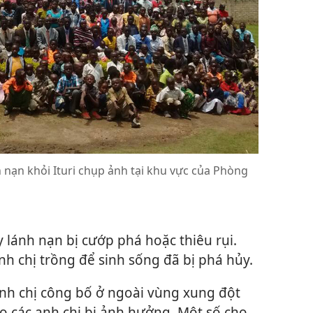
h nạn khỏi Ituri chụp ảnh tại khu vực của Phòng
 lánh nạn bị cướp phá hoặc thiêu rụi.
h chị trồng để sinh sống đã bị phá hủy.
anh chị công bố ở ngoài vùng xung đột
o các anh chị bị ảnh hưởng. Một số cho