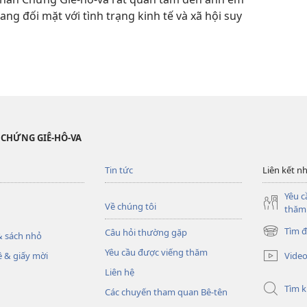
ng đối mặt với tình trạng kinh tế và xã hội suy
 CHỨNG GIÊ-HÔ-VA
Tin tức
Liên kết n
Yêu c
Về chúng tôi
thăm
Tìm đ
Câu hỏi thường gặp
 sách nhỏ
(mở
cửa
Yêu cầu được viếng thăm
Vide
 & giấy mời
sổ
Liên hệ
mới)
Tìm 
Các chuyến tham quan Bê-tên