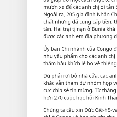
mượn xe để các anh chị di tản 
Ngoài ra, 205 gia đình Nhân C
chất nhưng đã cung cấp tiền, t
tán. Hai trại tị nạn ở Bunia khá
được các anh em địa phương ch
Ủy ban Chi nhánh của Congo đ
nhu yếu phẩm cho các anh chị 
thăm hầu khích lệ họ về thiêng 
Dù phải rời bỏ nhà cửa, các an
khác vẫn tham dự nhóm họp vớ
cực chia sẻ tin mừng. Từ thán
hơn 270 cuộc học hỏi Kinh Thán
Chúng ta cầu xin Đức Giê-hô-va