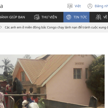
va
Việt
Đăng n
Chọn
(mở
ngôn
cửa
HÁNH GIÚP BẠN
THƯ VIỆN
TIN TỨC
VỀ
ngữ
sổ
mới)
Các anh em ở miền đông bắc Congo chạy lánh nạn để tránh cuộc xung 