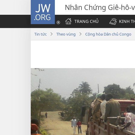
JW.ORG
Nhân Chứng Giê-hô-
TRANG CHỦ
KINH T
Tin tức
Theo vùng
Cộng hòa Dân chủ Congo