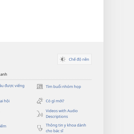
Chế độ nền
hanh
ầu được viếng
Tìm buổi nhóm họp
(mở
cửa
sổ
ại hội
Có gì mới?
mới)
Videos with Audio
o
Descriptions
Thông tin y khoa dành
kiếm
cho bác sĩ