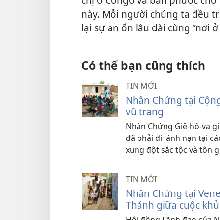
chị ở Congo và ban phước cho 
này. Mỗi người chúng ta đều 
lại sự an ổn lâu dài cùng “nơi ở
Có thể bạn cũng thích
TIN MỚI
Nhân Chứng tại Cộng 
vũ trang
Nhân Chứng Giê-hô-va gi
đã phải đi lánh nạn tại 
xung đột sắc tộc và tôn g
TIN MỚI
Nhân Chứng tại Venez
Thánh giữa cuộc khủ
Hội đồng Lãnh đạo của N