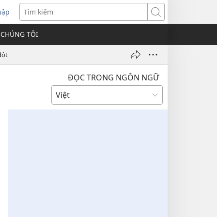
hập
Tìm
kiếm
 CHÚNG TÔI
đột
ĐỌC TRONG NGÔN NGỮ