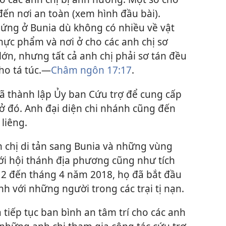
đến nơi an toàn (xem hình đầu bài).
hứng ở Bunia dù không có nhiều về vật
hực phẩm và nơi ở cho các anh chị sơ
 lớn, nhưng tất cả anh chị phải sơ tán đều
o tá túc.​—
Châm ngôn 17:17
.
ã thành lập Ủy ban Cứu trợ để cung cấp
ở đó. Anh đại diện chi nhánh cũng đến
liêng.
h chị di tản sang Bunia và những vùng
i hội thánh địa phương cũng như tích
g 2 đến tháng 4 năm 2018, họ đã bắt đầu
h với những người trong các trại tị nạn.
 tiếp tục ban bình an tâm trí cho các anh