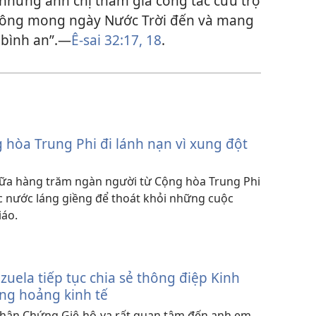
những anh chị tham gia công tác cứu trợ
trông mong ngày Nước Trời đến và mang
 bình an”.​—
Ê-sai 32:17, 18
.
hòa Trung Phi đi lánh nạn vì xung đột
ữa hàng trăm ngàn người từ Cộng hòa Trung Phi
các nước láng giềng để thoát khỏi những cuộc
iáo.
uela tiếp tục chia sẻ thông điệp Kinh
ng hoảng kinh tế
hân Chứng Giê-hô-va rất quan tâm đến anh em