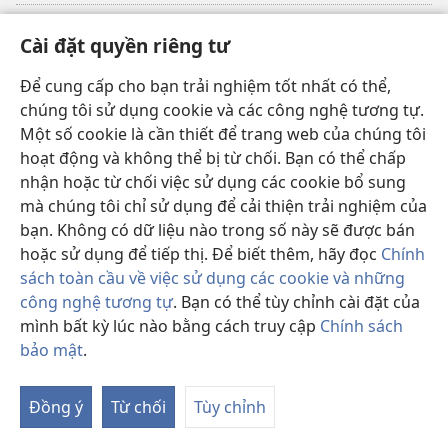
Đóng góp
(mở
Cài đặt quyền riêng tư
cửa
sổ
Để cung cấp cho bạn trải nghiệm tốt nhất có thể,
THƯ VIỆN TRỰC TUYẾN Tháp Canh
(mở
mới)
chúng tôi sử dụng cookie và các công nghệ tương tự.
cửa
®
JW Hub
Một số cookie là cần thiết để trang web của chúng tôi
sổ
(mở
mới)
hoạt động và không thể bị từ chối. Bạn có thể chấp
cửa
®
JW Library
sổ
nhận hoặc từ chối việc sử dụng các cookie bổ sung
mới)
mà chúng tôi chỉ sử dụng để cải thiện trải nghiệm của
Thư viện Tháp Canh
bạn. Không có dữ liệu nào trong số này sẽ được bán
hoặc sử dụng để tiếp thị. Để biết thêm, hãy đọc
Chính
sách toàn cầu về việc sử dụng các cookie và những
công nghệ tương tự
. Bạn có thể tùy chỉnh cài đặt của
Copyright
© 2026 Watch Tower Bible and Tract Society of Pennsylvania.
mình bất kỳ lúc nào bằng cách truy cập
Chính sách
ĐIỀU KHOẢN SỬ DỤNG
|
CHÍNH SÁCH BẢO MẬT
|
CÀI ĐẶT QUYỀN
bảo mật
.
RIÊNG TƯ
Đồng ý
Từ chối
Tùy chỉnh