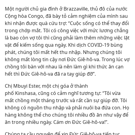
Một người chủ gia đình ở Brazzaville, thủ đô của nước
Cộng hòa Congo, đã bày tỏ cảm nghiệm của mình sau
khi nhận được quà cứu trợ: “Cuộc sống có thể thay đổi
trong chớp mắt. Tôi có công việc với mức lương chẳng
là bao còn vợ tôi thì cũng phải làm thêm những việc lặt
vặt để kiếm sống qua ngày. Khi dịch COVID-19 bùng
phát, chúng tôi mất hết thu nhập. Nhưng chúng tôi
không mất lòng tin cậy nơi Đức Giê-hô-va. Trong lúc vợ
chồng tôi bàn với nhau là nên làm gì khi thức ăn cạn
hết thì Đức Giê-hô-va đã ra tay giúp đỡ”.
Chị Mbuyi Ester, một chị góa ở thành
phố Kinshasa, cũng có cảm nghĩ tương tự: “Tôi vừa
mất chồng một tháng trước và rất cần sự giúp đỡ. Tôi
không có nguồn thu nhập và phải nuôi ba đứa con. Họ
hàng không thể cho chúng tôi nhiều đồ ăn như vậy để
ăn trong nhiều ngày. Cám ơn Đức Giê-hô-va!”.
Chúng ta cầu nguyện để xin Đức Giê-hô-va tiếp tục