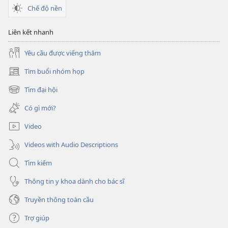
Chế độ nền
Liên kết nhanh
Yêu cầu được viếng thăm
Tìm buổi nhóm họp
(mở
cửa
Tìm đại hội
(mở
sổ
cửa
mới)
Có gì mới?
sổ
mới)
Video
Videos with Audio Descriptions
Tìm kiếm
Thông tin y khoa dành cho bác sĩ
Truyền thông toàn cầu
Trợ giúp