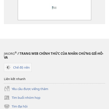
®
JW.ORG
/ TRANG WEB CHÍNH THỨC CỦA NHÂN CHỨNG GIÊ-HÔ-
VA
Chế độ nền
Liên kết nhanh
Yêu cầu được viếng thăm
Tìm buổi nhóm họp
(mở
cửa
Tìm đại hội
(mở
sổ