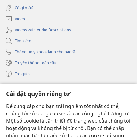
cửa
mới)
Có gì mới?
sổ
mới)
Video
Videos with Audio Descriptions
Tìm kiếm
Thông tin y khoa dành cho bác sĩ
Truyền thông toàn cầu
Trợ giúp
Đóng góp
(mở
Cài đặt quyền riêng tư
cửa
sổ
Để cung cấp cho bạn trải nghiệm tốt nhất có thể,
THƯ VIỆN TRỰC TUYẾN Tháp Canh
(mở
mới)
chúng tôi sử dụng cookie và các công nghệ tương tự.
cửa
®
JW Hub
Một số cookie là cần thiết để trang web của chúng tôi
sổ
(mở
mới)
hoạt động và không thể bị từ chối. Bạn có thể chấp
cửa
®
JW Library
sổ
nhận hoặc từ chối việc sử dụng các cookie bổ sung