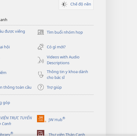
Chế độ nền
hanh
ầu được viếng
Tìm buổi nhóm họp
(mở
cửa
sổ
ại hội
Có gì mới?
mới)
Videos with Audio
o
Descriptions
Thông tin y khoa dành
kiếm
cho bác sĩ
n thông toàn cầu
Trợ giúp
g góp
 VIỆN TRỰC TUYẾN
®
JW Hub
(mở
p Canh
cửa
®
sổ
ibrary
Thư viện Tháp Canh