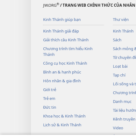
®
JW.ORG
/ TRANG WEB CHÍNH THỨC CỦA NHÂN
Kinh Thánh giúp bạn
Thư viện
Kinh Thánh giải đáp
Kinh Thánh
Giải thích câu Kinh Thánh
Sách
Chương trình tìm hiểu Kinh
Sách mỏng &
Thánh
Tờ chuyên đề
Công cụ học Kinh Thánh
Loạt bài
Bình an & hạnh phúc
Tạp chí
Hôn nhân & gia đình
Lối sống và 
Giới trẻ
Chương trìn
Trẻ em
Danh mục
Đức tin
Tài liệu hướ
Khoa học & Kinh Thánh
Kênh truyền
Lịch sử & Kinh Thánh
Video