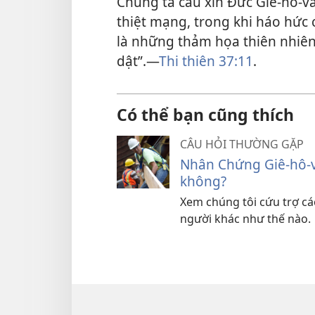
Chúng ta cầu xin Đức Giê-hô-va
thiệt mạng, trong khi háo hức 
là những thảm họa thiên nhiên
dật”.​—
Thi thiên 37:11
.
Có thể bạn cũng thích
CÂU HỎI THƯỜNG GẶP
Nhân Chứng Giê-hô-va
không?
Xem chúng tôi cứu trợ cá
người khác như thế nào.