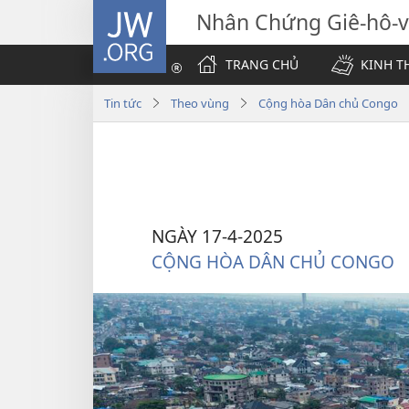
JW.ORG
Nhân Chứng Giê-hô-
TRANG CHỦ
KINH T
Tin tức
Theo vùng
Cộng hòa Dân chủ Congo
NGÀY 17-4-2025
CỘNG HÒA DÂN CHỦ CONGO