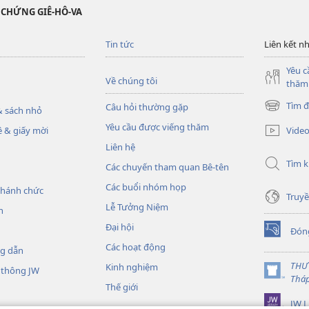
 CHỨNG GIÊ-HÔ-VA
Tin tức
Liên kết n
Yêu c
Về chúng tôi
thăm
Tìm đ
Câu hỏi thường gặp
 sách nhỏ
(mở
cửa
Yêu cầu được viếng thăm
Vide
 & giấy mời
sổ
Liên hệ
mới)
Tìm 
Các chuyến tham quan Bê-tên
Các buổi nhóm họp
thánh chức
Truyề
Lễ Tưởng Niệm
h
Đại hội
Đón
(mở
Các hoạt động
cửa
ng dẫn
sổ
THƯ
Kinh nghiệm
 thông JW
mới)
(mở
Thá
Thế giới
cửa
JW L
sổ