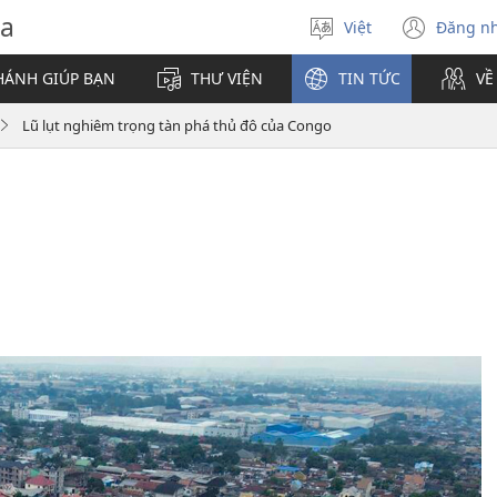
va
Việt
Đăng n
Chọn
(mở
ngôn
cửa
HÁNH GIÚP BẠN
THƯ VIỆN
TIN TỨC
VỀ
ngữ
sổ
mới)
Lũ lụt nghiêm trọng tàn phá thủ đô của Congo