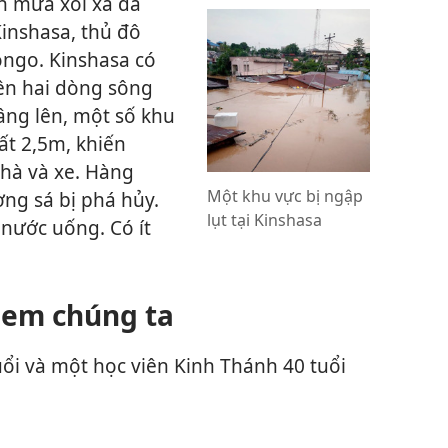
n mưa xối xả đã
Kinshasa, thủ đô
ngo. Kinshasa có
ên hai dòng sông
dâng lên, một số khu
ất 2,5m, khiến
nhà và xe. Hàng
Một khu vực bị ngập
ng sá bị phá hủy.
lụt tại Kinshasa
nước uống. Có ít
 em chúng ta
ổi và một học viên Kinh Thánh 40 tuổi