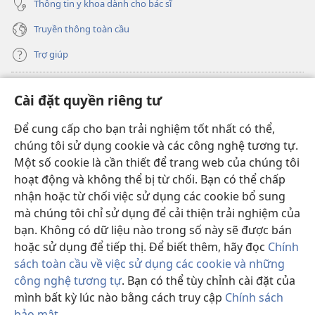
Thông tin y khoa dành cho bác sĩ
Truyền thông toàn cầu
Trợ giúp
Đóng góp
(mở
Cài đặt quyền riêng tư
cửa
sổ
Để cung cấp cho bạn trải nghiệm tốt nhất có thể,
THƯ VIỆN TRỰC TUYẾN Tháp Canh
(mở
mới)
chúng tôi sử dụng cookie và các công nghệ tương tự.
cửa
®
JW Hub
Một số cookie là cần thiết để trang web của chúng tôi
sổ
(mở
mới)
hoạt động và không thể bị từ chối. Bạn có thể chấp
cửa
®
JW Library
sổ
nhận hoặc từ chối việc sử dụng các cookie bổ sung
mới)
mà chúng tôi chỉ sử dụng để cải thiện trải nghiệm của
Thư viện Tháp Canh
bạn. Không có dữ liệu nào trong số này sẽ được bán
hoặc sử dụng để tiếp thị. Để biết thêm, hãy đọc
Chính
sách toàn cầu về việc sử dụng các cookie và những
công nghệ tương tự
. Bạn có thể tùy chỉnh cài đặt của
Copyright
© 2026 Watch Tower Bible and Tract Society of Pennsylvania.
mình bất kỳ lúc nào bằng cách truy cập
Chính sách
ĐIỀU KHOẢN SỬ DỤNG
|
CHÍNH SÁCH BẢO MẬT
|
CÀI ĐẶT QUYỀN
bảo mật
.