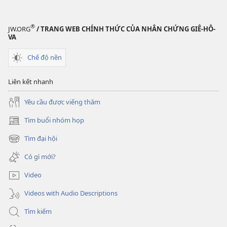
®
JW.ORG
/ TRANG WEB CHÍNH THỨC CỦA NHÂN CHỨNG GIÊ-HÔ-
VA
Chế độ nền
Liên kết nhanh
Yêu cầu được viếng thăm
Tìm buổi nhóm họp
(mở
cửa
Tìm đại hội
(mở
sổ
cửa
mới)
Có gì mới?
sổ
mới)
Video
Videos with Audio Descriptions
Tìm kiếm