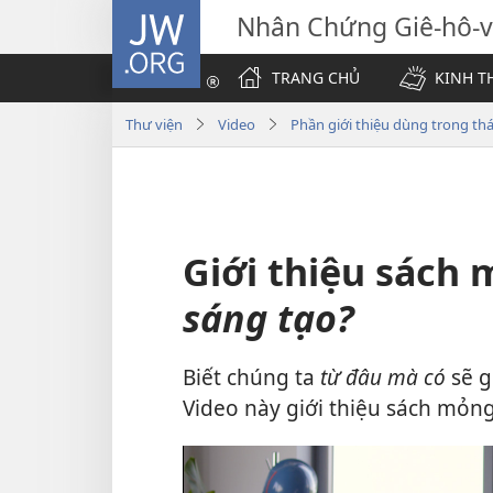
JW.ORG
Nhân Chứng Giê-hô-
TRANG CHỦ
KINH T
Thư viện
Video
Phần giới thiệu dùng trong th
Giới thiệu sách
sáng tạo?
Biết chúng ta
từ đâu mà có
sẽ g
Video này giới thiệu sách mỏn