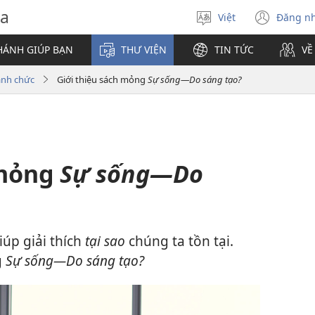
va
Việt
Đăng n
Chọn
(mở
ngôn
cửa
HÁNH GIÚP BẠN
THƯ VIỆN
TIN TỨC
VỀ
ngữ
sổ
mới)
ánh chức
Giới thiệu sách mỏng
Sự sống—Do sáng tạo?
 mỏng
Sự sống—Do
iúp giải thích
tại sao
chúng ta tồn tại.
g
Sự sống​—Do sáng tạo?