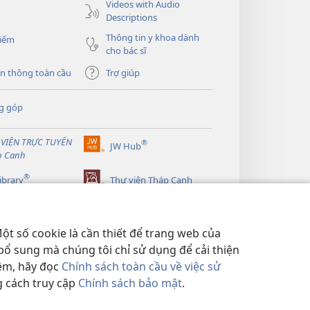
Videos with Audio
o
Descriptions
Thông tin y khoa dành
kiếm
cho bác sĩ
n thông toàn cầu
Trợ giúp
g góp
 VIỆN TRỰC TUYẾN
®
JW Hub
(mở
p Canh
cửa
®
sổ
ibrary
Thư viện Tháp Canh
mới)
ột số cookie là cần thiết để trang web của
bổ sung mà chúng tôi chỉ sử dụng để cải thiện
hêm, hãy đọc
Chính sách toàn cầu về việc sử
g cách truy cập
Chính sách bảo mật
.
BẢO MẬT
|
CÀI ĐẶT QUYỀN RIÊNG TƯ