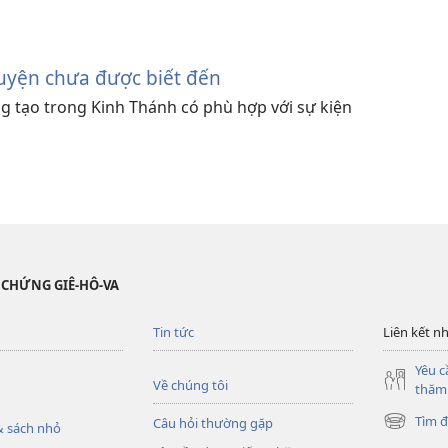
yện chưa được biết đến
ng tạo trong Kinh Thánh có phù hợp với sự kiện
 CHỨNG GIÊ-HÔ-VA
Tin tức
Liên kết n
Yêu c
Về chúng tôi
thăm
Tìm đ
Câu hỏi thường gặp
 sách nhỏ
(mở