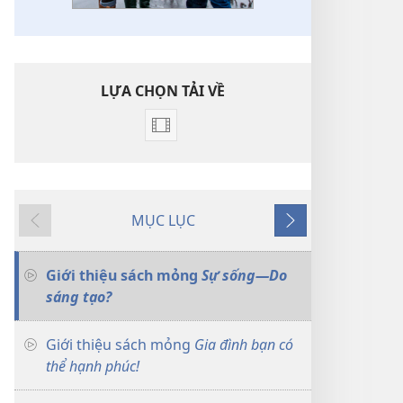
LỰA CHỌN TẢI VỀ
Lựa
chọn
tải
về
MỤC LỤC
video
Trước
Tiếp
Phần
theo
giới
Giới thiệu sách mỏng
Sự sống—Do
thiệu
sáng tạo?
dùng
trong
Giới thiệu sách mỏng
Gia đình bạn có
thánh
thể hạnh phúc!
chức