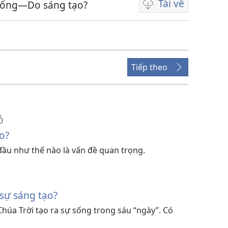
Tải về
 sống—Do sáng tạo?
Lựa
chọn
tải
về
video
Tiếp theo
Ỏ
o?
 đầu như thế nào là vấn đề quan trọng.
 sự sáng tạo?
húa Trời tạo ra sự sống trong sáu “ngày”. Có