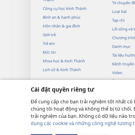
Tờ chuyên đề
Công cụ học Kinh Thánh
Loạt bài
Bình an & hạnh phúc
Tạp chí
Hôn nhân & gia đình
Lối sống và 
Giới trẻ
Chương trìn
Trẻ em
Danh mục
Đức tin
Tài liệu hướ
Khoa học & Kinh Thánh
Kênh truyền
Lịch sử & Kinh Thánh
Video
Âm nhạc
Cài đặt quyền riêng tư
Các vở kịch 
Phần đọc Ki
Để cung cấp cho bạn trải nghiệm tốt nhất có 
chúng tôi hoạt động và không thể bị từ chối.
trải nghiệm của bạn. Không có dữ liệu nào tr
dụng các cookie và những công nghệ tương 
Copyright
© 2026 Watch Tower Bible an