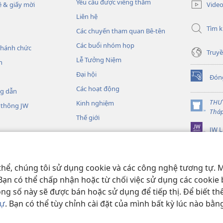
cửa
Yêu cầu được viếng thăm
Vide
 & giấy mời
sổ
Liên hệ
mới)
Tìm 
Các chuyến tham quan Bê-tên
Các buổi nhóm họp
thánh chức
Truyề
Lễ Tưởng Niệm
h
Đại hội
Đón
(mở
Các hoạt động
cửa
ng dẫn
sổ
THƯ
Kinh nghiệm
 thông JW
mới)
(mở
Thá
Thế giới
cửa
JW L
sổ
mới)
Kinh Thánh thu âm
nh Thánh sống động
thể, chúng tôi sử dụng cookie và các công nghệ tương tự. M
 Bạn có thể chấp nhận hoặc từ chối việc sử dụng các cookie 
ong số này sẽ được bán hoặc sử dụng để tiếp thị. Để biết t
tự
. Bạn có thể tùy chỉnh cài đặt của mình bất kỳ lúc nào bằn
d Tract Society of Pennsylvania.
ĐIỀU KHOẢN SỬ DỤNG
|
CHÍNH SÁCH 