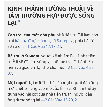
KINH THÁNH TƯỜNG THUẬT VỀ
TÁM TRƯỜNG HỢP ĐƯỢC SỐNG
LẠI
*
Con trai của một góa phụ
Nhà tiên tri Ê-li làm con
trai
bà góa được sống lại ở Sa-rép-ta
, phía bắc Y-
sơ-ra-ên.—
1 Các Vua 17:17-24
.
Bé trai ở Su-nem
Người kế nhiệm Ê-li là nhà tiên
tri Ê-li-sê đã làm sống lại một bé trai ở thành Su-
nem và giao em lại cho cha mẹ.—
2 Các Vua 4:32-
37
.
Một người tại mồ
Thi thể của một người đàn ông
mới chết bị liệng vào mồ của Ê-li-sê. Khi thi thể ấy
đụng vào hài cốt của nhà tiên tri, thì người đàn
ông được sống lại.—
2 Các Vua 13:20, 21
.