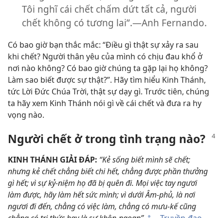
Tôi nghĩ cái chết chấm dứt tất cả, người
chết không có tương lai”.—Anh Fernando.
Có bao giờ bạn thắc mắc: “Điều gì thật sự xảy ra sau
khi chết? Người thân yêu của mình có chịu đau khổ ở
nơi nào không? Có bao giờ chúng ta gặp lại họ không?
Làm sao biết được sự thật?”. Hãy tìm hiểu Kinh Thánh,
tức Lời Đức Chúa Trời, thật sự dạy gì. Trước tiên, chúng
ta hãy xem Kinh Thánh nói gì về cái chết và đưa ra hy
vọng nào.
Người chết ở trong tình trạng nào?
KINH THÁNH GIẢI ĐÁP:
“Kẻ sống biết mình sẽ chết;
nhưng kẻ chết chẳng biết chi hết, chẳng được phần thưởng
gì hết; vì sự kỷ-niệm họ đã bị quên đi. Mọi việc tay ngươi
làm được, hãy làm hết sức mình; vì dưới Âm-phủ, là nơi
ngươi đi đến, chẳng có việc làm, chẳng có mưu-kế cũng