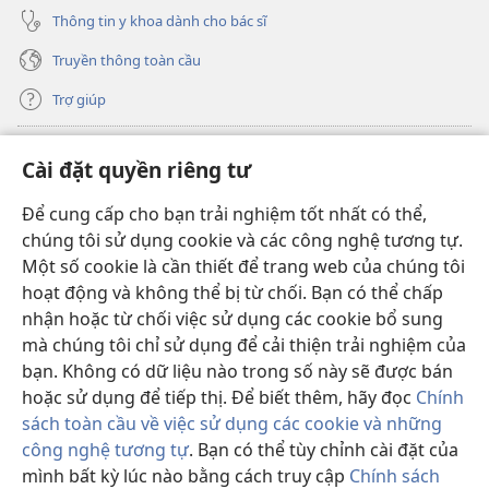
Thông tin y khoa dành cho bác sĩ
Truyền thông toàn cầu
Trợ giúp
Đóng góp
(mở
Cài đặt quyền riêng tư
cửa
sổ
Để cung cấp cho bạn trải nghiệm tốt nhất có thể,
THƯ VIỆN TRỰC TUYẾN Tháp Canh
(mở
mới)
chúng tôi sử dụng cookie và các công nghệ tương tự.
cửa
®
JW Hub
Một số cookie là cần thiết để trang web của chúng tôi
sổ
(mở
mới)
hoạt động và không thể bị từ chối. Bạn có thể chấp
cửa
®
JW Library
sổ
nhận hoặc từ chối việc sử dụng các cookie bổ sung
mới)
mà chúng tôi chỉ sử dụng để cải thiện trải nghiệm của
Thư viện Tháp Canh
bạn. Không có dữ liệu nào trong số này sẽ được bán
hoặc sử dụng để tiếp thị. Để biết thêm, hãy đọc
Chính
sách toàn cầu về việc sử dụng các cookie và những
công nghệ tương tự
. Bạn có thể tùy chỉnh cài đặt của
mình bất kỳ lúc nào bằng cách truy cập
Chính sách
Copyright
© 2026 Watch Tower Bible and Tract Society of Pennsylvania.