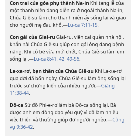
Con trai của góa phụ thành Na-in
Khi tang lễ của
một thanh niên đang diễn ra ở ngoài thành Na-in,
Chúa Giê-su làm cho thanh niên ấy sống lại và giao
cho người mẹ đau khổ.—
Lu-ca 7:11-15
.
Con gái của Giai-ru
Giai-ru, viên cai quản nhà hội,
khẩn nài Chúa Giê-su giúp con gái ông đang bệnh
nặng. Khi cô bé vừa mới chết, Chúa Giê-su làm em
sống lại.—
Lu-ca 8:41, 42,
49-56
.
La-xa-rơ, bạn thân của Chúa Giê-su
Khi La-xa-rơ
qua đời đã bốn ngày, Chúa Giê-su làm ông sống lại
trước sự chứng kiến của nhiều người.—
Giăng
11:38-44
.
Đô-ca
Sứ đồ Phi-e-rơ làm bà Đô-ca sống lại. Bà
được anh em đồng đạo yêu quý vì đã làm nhiều
việc thiện và thường giúp đỡ người nghèo.—
Công
vụ 9:36-42
.