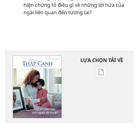
hiện chứng tỏ điều gì về những lời hứa của
ngài liên quan đến tương lai?
LỰA CHỌN TẢI VỀ
Tùy
chọn
tải
về
các
tài
liệu
điện
tử