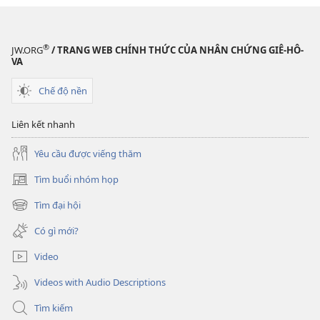
THÁP
CANH
Có
®
JW.ORG
/ TRANG WEB CHÍNH THỨC CỦA NHÂN CHỨNG GIÊ-HÔ-
hy
VA
vọng
Chế độ nền
nào
cho
Liên kết nhanh
người
đã
Yêu cầu được viếng thăm
khuất?
Tìm buổi nhóm họp
(mở
cửa
Tìm đại hội
(mở
sổ
cửa
mới)
Có gì mới?
sổ
mới)
Video
Videos with Audio Descriptions
Tìm kiếm