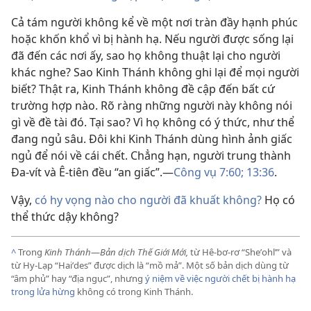
Cả tám người không kể về một nơi tràn đầy hạnh phúc
hoặc khốn khổ vì bị hành hạ. Nếu người được sống lại
đã đến các nơi ấy, sao họ không thuật lại cho người
khác nghe? Sao Kinh Thánh không ghi lại để mọi người
biết? Thật ra, Kinh Thánh không đề cập đến bất cứ
trường hợp nào. Rõ ràng những người này không nói
gì về đề tài đó. Tại sao? Vì họ không có ý thức, như thể
đang ngủ sâu. Đôi khi Kinh Thánh dùng hình ảnh giấc
ngủ để nói về cái chết. Chẳng hạn, người trung thành
Đa-vít và Ê-tiên đều “an giấc”.—
Công vụ 7:60;
13:36
.
Vậy,
có hy vọng nào cho người đã khuất không?
Họ có
thể thức dậy không?
^
Trong
Kinh Thánh
—
Bản dịch Thế Giới Mới,
từ Hê-bơ-rơ “Sheʼohlʹ” và
từ Hy-Lạp “Haiʹdes” được dịch là “mồ mả”. Một số bản dịch dùng từ
“âm phủ” hay “địa ngục”, nhưng
ý niệm về việc người chết bị hành hạ
trong lửa hừng
không có trong Kinh Thánh.