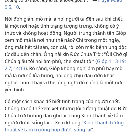
chẳng có tri thức hay là sự khôn-ngoan”.
—
Truyền-đạo
*
9:5,
10
.
Nói đơn giản, mồ mả là nơi người ta đến sau khi chết;
là một nơi hoặc tình trạng tượng trưng, không có ý
thức và không hoạt động. Người trung thành tên Gióp
xem mồ mả là nơi như thế nào? Chỉ trong một ngày,
ông mất hết tài sản, con cái, rồi còn mắc bệnh ung độc
từ đầu đến chân. Ông nài xin Đức Chúa Trời: “Ôi! Chớ gì
Chúa giấu tôi nơi âm-phủ, che khuất tôi” (
Gióp 1:13-19;
2:7;
14:13
). Rõ ràng, Gióp không nghĩ âm phủ hay mồ
mả là nơi có lửa hừng, nơi ông chịu đau đớn khắc
nghiệt hơn. Thay vì thế, ông nghĩ đó chính là một nơi
yên bình.
Có một cách khác để biết tình trạng của người chết.
Chúng ta có thể xem xét những lời tường thuật do Đức
Chúa Trời hướng dẫn ghi lại trong Kinh Thánh về tám
người được sống lại.—Xem khung “
Kinh Thánh tường
thuật về tám trường hợp được sống lại
”.