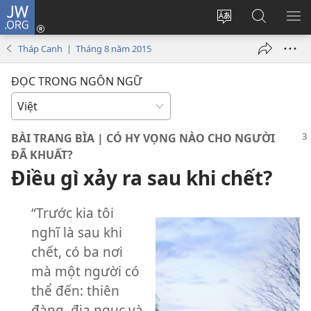
JW.ORG
Đăng
nhập
Thay
Tìm
HI
(mở
đổi
kiếm
BẢ
Tháp Canh | Tháng 8 năm 2015
cửa
ngôn
JW.ORG
CH
sổ
ngữ
ĐỌC TRONG NGÔN NGỮ
mới)
của
trang
BÀI TRANG BÌA | CÓ HY VỌNG NÀO CHO NGƯỜI
ĐÃ KHUẤT?
Điều gì xảy ra sau khi chết?
“Trước kia tôi
nghĩ là sau khi
chết, có ba nơi
mà một người có
thể đến: thiên
đàng, địa ngục và