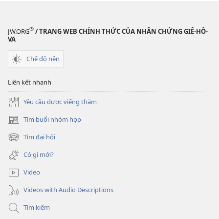
THÁP
CANH
Làm
®
JW.ORG
/ TRANG WEB CHÍNH THỨC CỦA NHÂN CHỨNG GIÊ-HÔ-
sao
VA
để
Chế độ nền
vui
thích
Liên kết nhanh
trong
công
Yêu cầu được viếng thăm
việc?
Tìm buổi nhóm họp
(mở
cửa
Tìm đại hội
(mở
sổ
cửa
mới)
Có gì mới?
sổ
mới)
Video
Videos with Audio Descriptions
Tìm kiếm