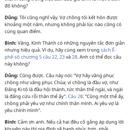
đố không?
Dũng:
Tôi cũng nghĩ vậy. Vợ chồng tôi kết hôn được
khoảng một năm, nhưng không phải lúc nào cũng có
cùng quan điểm.
Bình:
Vâng. Kinh Thánh có những nguyên tắc đơn giản
nhưng hiệu quả. Ví dụ, hãy cùng xem trong
sách Ê-
phê-sô chương 5
câu 22, 23
và
28
. Anh có thể đọc câu
này không?
Dũng:
Cũng được. Câu này nói: “Vợ hãy vâng phục
chồng như vâng phục Chúa; vì chồng là đầu vợ, như
Đấng Ki-tô là đầu hội thánh, tức thân thể ngài, và ngài
là đấng cứu rỗi thân thể ấy”.
Câu 28
: “Cũng một thể ấy,
chồng phải yêu vợ như chính thân mình. Ai yêu vợ là
yêu chính mình”.
Bình:
Cảm ơn anh. Nếu cả hai đều cố gắng áp dụng lời
khuyên này thì gia đình sẽ hạnh phúc hơn, phải