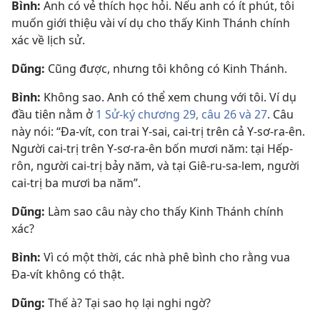
Bình:
Anh có vẻ thích học hỏi. Nếu anh có ít phút, tôi
muốn giới thiệu vài ví dụ cho thấy Kinh Thánh chính
xác về lịch sử.
Dũng:
Cũng được, nhưng tôi không có Kinh Thánh.
Bình:
Không sao. Anh có thể xem chung với tôi. Ví dụ
đầu tiên nằm ở
1 Sử-ký chương 29, câu 26 và 27
. Câu
này nói: “Đa-vít, con trai Y-sai, cai-trị trên cả Y-sơ-ra-ên.
Người cai-trị trên Y-sơ-ra-ên bốn mươi năm: tại Hếp-
rôn, người cai-trị bảy năm, và tại Giê-ru-sa-lem, người
cai-trị ba mươi ba năm”.
Dũng:
Làm sao câu này cho thấy Kinh Thánh chính
xác?
Bình:
Vì có một thời, các nhà phê bình cho rằng vua
Đa-vít không có thật.
Dũng:
Thế à? Tại sao họ lại nghi ngờ?