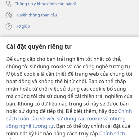
Thông tin y khoa dành cho bác sĩ
Truyền thông toàn cầu
Trợ giúp
Đóng góp
(mở
Cài đặt quyền riêng tư
cửa
sổ
Để cung cấp cho bạn trải nghiệm tốt nhất có thể,
THƯ VIỆN TRỰC TUYẾN Tháp Canh
(mở
mới)
chúng tôi sử dụng cookie và các công nghệ tương tự.
cửa
®
JW Hub
Một số cookie là cần thiết để trang web của chúng tôi
sổ
(mở
mới)
hoạt động và không thể bị từ chối. Bạn có thể chấp
cửa
®
JW Library
sổ
nhận hoặc từ chối việc sử dụng các cookie bổ sung
mới)
mà chúng tôi chỉ sử dụng để cải thiện trải nghiệm của
Thư viện Tháp Canh
bạn. Không có dữ liệu nào trong số này sẽ được bán
hoặc sử dụng để tiếp thị. Để biết thêm, hãy đọc
Chính
sách toàn cầu về việc sử dụng các cookie và những
công nghệ tương tự
. Bạn có thể tùy chỉnh cài đặt của
Copyright
© 2026 Watch Tower Bible and Tract Society of Pennsylvania.
mình bất kỳ lúc nào bằng cách truy cập
Chính sách
ĐIỀU KHOẢN SỬ DỤNG
|
CHÍNH SÁCH BẢO MẬT
|
CÀI ĐẶT QUYỀN