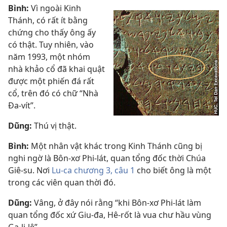
Bình:
Vì ngoài Kinh
Thánh, có rất ít bằng
chứng cho thấy ông ấy
có thật. Tuy nhiên, vào
năm 1993, một nhóm
nhà khảo cổ đã khai quật
được một phiến đá rất
cổ, trên đó có chữ “Nhà
Đa-vít”.
Dũng:
Thú vị thật.
Bình:
Một nhân vật khác trong Kinh Thánh cũng bị
nghi ngờ là Bôn-xơ Phi-lát, quan tổng đốc thời Chúa
Giê-su. Nơi
Lu-ca chương 3, câu 1
cho biết ông là một
trong các viên quan thời đó.
Dũng:
Vâng, ở đây nói rằng “khi Bôn-xơ Phi-lát làm
quan tổng đốc xứ Giu-đa, Hê-rốt là vua chư hầu vùng