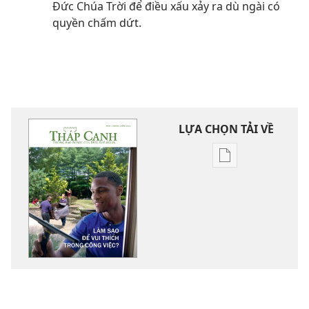
Đức Chúa Trời để điều xấu xảy ra dù ngài có
quyền chấm dứt.
LỰA CHỌN TẢI VỀ
Tùy
chọn
tải
về
các
tài
liệu
điện
tử