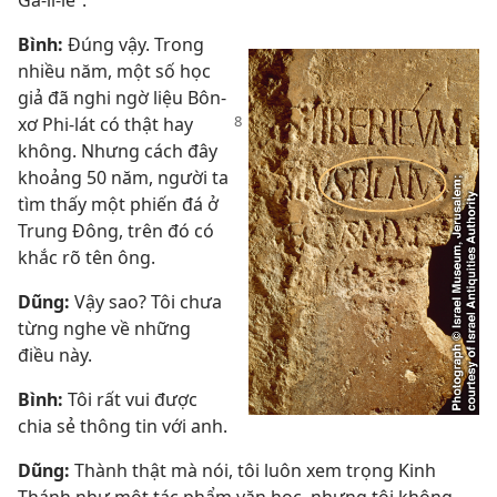
Ga-li-lê”.
Bình:
Đúng vậy. Trong
nhiều năm, một số học
giả đã nghi ngờ liệu Bôn-
xơ Phi-lát có thật hay
không. Nhưng cách đây
khoảng 50 năm, người ta
tìm thấy một phiến đá ở
Trung Đông, trên đó có
khắc rõ tên ông.
Dũng:
Vậy sao? Tôi chưa
từng nghe về những
điều này.
Bình:
Tôi rất vui được
chia sẻ thông tin với anh.
Dũng:
Thành thật mà nói, tôi luôn xem trọng Kinh