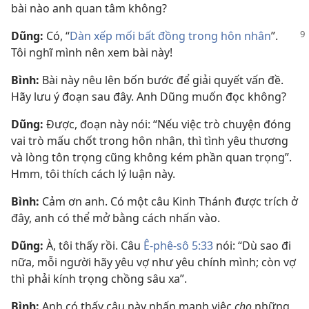
bài nào anh quan tâm không?
Dũng:
Có, “
Dàn xếp mối bất đồng trong hôn nhân
”.
Tôi nghĩ mình nên xem bài này!
Bình:
Bài này nêu lên bốn bước để giải quyết vấn đề.
Hãy lưu ý đoạn sau đây. Anh Dũng muốn đọc không?
Dũng:
Được, đoạn này nói: “Nếu việc trò chuyện đóng
vai trò mấu chốt trong hôn nhân, thì tình yêu thương
và lòng tôn trọng cũng không kém phần quan trọng”.
Hmm, tôi thích cách lý luận này.
Bình:
Cảm ơn anh. Có một câu Kinh Thánh được trích ở
đây, anh có thể mở bằng cách nhấn vào.
Dũng:
À, tôi thấy rồi. Câu
Ê-phê-sô 5:33
nói: “Dù sao đi
nữa, mỗi người hãy yêu vợ như yêu chính mình; còn vợ
thì phải kính trọng chồng sâu xa”.
Bình:
Anh có thấy câu này nhấn mạnh việc
cho
những