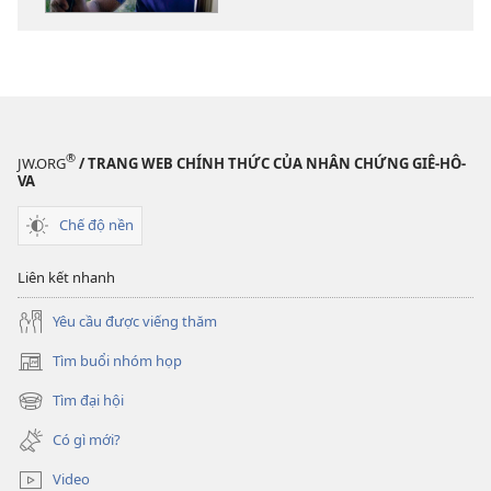
liệu
điện
tử
THÁP
CANH
Làm
®
JW.ORG
/ TRANG WEB CHÍNH THỨC CỦA NHÂN CHỨNG GIÊ-HÔ-
sao
VA
để
Chế độ nền
vui
thích
Liên kết nhanh
trong
công
Yêu cầu được viếng thăm
việc?
Tìm buổi nhóm họp
(mở
cửa
Tìm đại hội
(mở
sổ
cửa
mới)
Có gì mới?
sổ
mới)
Video