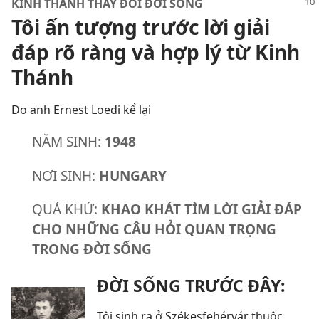
KINH THÁNH THAY ĐỔI ĐỜI SỐNG
Tôi ấn tượng trước lời giải
đáp rõ ràng và hợp lý từ Kinh
Thánh
Do anh Ernest Loedi kể lại
NĂM SINH:
1948
NƠI SINH:
HUNGARY
QUÁ KHỨ:
KHAO KHÁT TÌM LỜI GIẢI ĐÁP
CHO NHỮNG CÂU HỎI QUAN TRỌNG
TRONG ĐỜI SỐNG
ĐỜI SỐNG TRƯỚC ĐÂY:
Tôi sinh ra ở Székesfehérvár thuộc