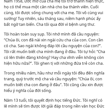
Năm 1958, ước mơ của cha mẹ tôi trở thành hiện thực,
họ có thể mua một căn nhà cho ba thành viên. Cuối
cùng, tôi được sống chung với cha mẹ. Tôi vô cùng vui
sướng! Tuy nhiên, sáu tháng sau, niềm hạnh phúc ấy
bất ngờ tan biến. Cha tôi qua đời vì bệnh ung thư.
Tôi hoàn toàn suy sụp. Tôi nhớ mình đã cầu nguyện:
“Chúa ôi, con đã nài xin ngài cứu cha của con. Con cần
có cha. Sao ngài không đáp lời cầu nguyện của con?”.
Tôi rất muốn biết cha mình đang ở đâu. Tôi tự hỏi: “Cha
có lên thiên đàng không? Hay cha vĩnh viễn không còn
hiện hữu nữa?”. Tôi ghen tị với những đứa trẻ còn cha.
Trong nhiều năm, hầu như mỗi ngày tôi đều đến nghĩa
trang, quỳ trước mộ cha và cầu nguyện: “Chúa ôi, con
muốn biết cha con đang ở đâu”. Tôi cũng cầu xin được
hiểu ý nghĩa của đời sống.
Năm 13 tuổi, tôi quyết định học tiếng Đức. Tôi nghĩ có
lẽ mình sẽ tìm được lời giải đáp trong nền văn học Đức