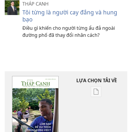
THÁP CANH
Tôi từng là người cay đắng và hung
bạo
Điều gì khiến cho người từng ẩu đả ngoài
đường phố đã thay đổi nhân cách?
LỰA CHỌN TẢI VỀ
Tùy
chọn
tải
về
các
tài