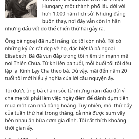
Hungary, một thành phố lâu đời với
hơn 1.000 năm lịch sử. Nhưng đáng
buồn thay, nơi đây vẫn còn in hằn
những dấu vết do thế chiến thứ hai gây ra.
Ông bà ngoại đã nuôi nấng lúc tôi còn nhỏ. Tôi có
những ký ức rất đẹp về họ, đặc biệt là bà ngoại
Elisabeth. Bà đã vun đắp trong tôi niềm tin mạnh mẽ
nơi Thiên Chúa. Từ khi lên ba tuổi, mỗi buổi tối tôi đều
lặp lại Kinh Lạy Cha theo bà. Dù vậy, mãi đến năm 20
tuổi tôi mới hiểu ý nghĩa của lời cầu nguyện ấy.
Tôi được ông bà chăm sóc từ những năm đầu đời vì
cha mẹ tôi phải làm việc ngày đêm để dành dụm tiền
mua một căn nhà đàng hoàng. Tuy nhiên, mỗi thứ bảy
của tuần thứ hai trong tháng, cả nhà được sum vầy
bên nhau ăn bữa cơm gia đình. Tôi rất thích khoảng
thời gian ấy.