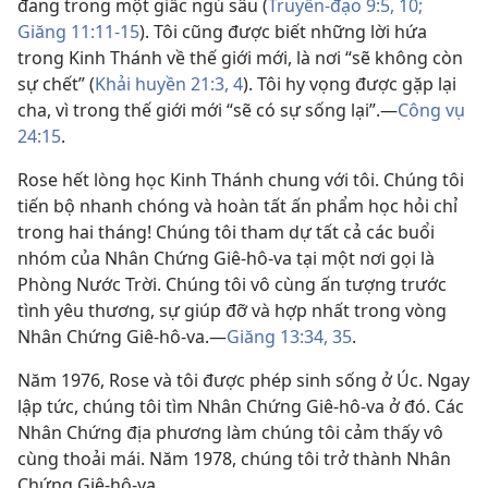
đang trong một giấc ngủ sâu (
Truyền-đạo 9:5,
10;
Giăng 11:11-15
). Tôi cũng được biết những lời hứa
trong Kinh Thánh về thế giới mới, là nơi “sẽ không còn
sự chết” (
Khải huyền 21:3, 4
). Tôi hy vọng được gặp lại
cha, vì trong thế giới mới “sẽ có sự sống lại”.—
Công vụ
24:15
.
Rose hết lòng học Kinh Thánh chung với tôi. Chúng tôi
tiến bộ nhanh chóng và hoàn tất ấn phẩm học hỏi chỉ
trong hai tháng! Chúng tôi tham dự tất cả các buổi
nhóm của Nhân Chứng Giê-hô-va tại một nơi gọi là
Phòng Nước Trời. Chúng tôi vô cùng ấn tượng trước
tình yêu thương, sự giúp đỡ và hợp nhất trong vòng
Nhân Chứng Giê-hô-va.—
Giăng 13:34, 35
.
Năm 1976, Rose và tôi được phép sinh sống ở Úc. Ngay
lập tức, chúng tôi tìm Nhân Chứng Giê-hô-va ở đó. Các
Nhân Chứng địa phương làm chúng tôi cảm thấy vô
cùng thoải mái. Năm 1978, chúng tôi trở thành Nhân
Chứng Giê-hô-va.