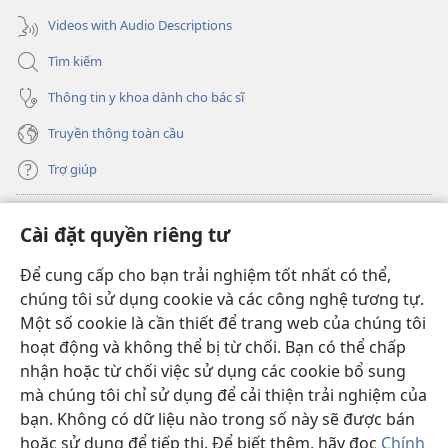
Videos with Audio Descriptions
Tìm kiếm
Thông tin y khoa dành cho bác sĩ
Truyền thông toàn cầu
Trợ giúp
Đóng góp
(mở
Cài đặt quyền riêng tư
cửa
sổ
Để cung cấp cho bạn trải nghiệm tốt nhất có thể,
THƯ VIỆN TRỰC TUYẾN Tháp Canh
(mở
mới)
chúng tôi sử dụng cookie và các công nghệ tương tự.
cửa
®
JW Hub
Một số cookie là cần thiết để trang web của chúng tôi
sổ
(mở
mới)
hoạt động và không thể bị từ chối. Bạn có thể chấp
cửa
®
JW Library
sổ
nhận hoặc từ chối việc sử dụng các cookie bổ sung
mới)
mà chúng tôi chỉ sử dụng để cải thiện trải nghiệm của
Thư viện Tháp Canh
bạn. Không có dữ liệu nào trong số này sẽ được bán
hoặc sử dụng để tiếp thị. Để biết thêm, hãy đọc
Chính