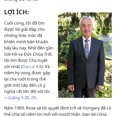
LỢI ÍCH:
Cuối cùng, tôi đã tìm
được lời giải đáp cho
những thắc mắc đã
khiến mình băn khoăn
bấy lâu nay. Nhờ đến gần
Giê-hô-va Đức Chúa Trời,
tôi tìm được Cha tuyệt
vời nhất (
Gia-cơ 4:8
). Và
niềm hy vọng được gặp
lại cha ruột trong thế
giới mới sắp đến có ý
nghĩa rất lớn đối với tôi.
—
Giăng 5:28, 29
.
Năm 1989, Rose và tôi quyết định trở về Hungary để có
thể chia sẻ niềm tin mới với người thân, bạn bè cũng