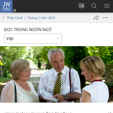
JW.ORG
Đăng
nhập
Thay
Tìm
HI
(mở
đổi
kiếm
BẢ
Tháp Canh | Tháng 2 năm 2015
cửa
ngôn
JW.ORG
CH
sổ
ngữ
ĐỌC TRONG NGÔN NGỮ
mới)
của
trang