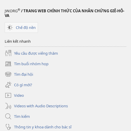
CANH
Một
®
JW.ORG
/ TRANG WEB CHÍNH THỨC CỦA NHÂN CHỨNG GIÊ-HÔ-
chính
VA
phủ
Chế độ nền
không
có
Liên kết nhanh
tham
nhũng
Yêu cầu được viếng thăm
Tìm buổi nhóm họp
(mở
cửa
Tìm đại hội
(mở
sổ
cửa
mới)
Có gì mới?
sổ
mới)
Video
Videos with Audio Descriptions
Tìm kiếm
Thông tin y khoa dành cho bác sĩ