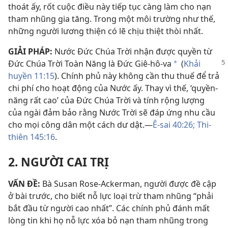
thoát ấy, rốt cuộc điều này tiếp tục càng làm cho nạn
tham nhũng gia tăng. Trong một môi trường như thế,
những người lương thiện có lẽ chịu thiệt thòi nhất.
GIẢI PHÁP:
Nước Đức Chúa Trời nhận được quyền từ
Đức Chúa Trời Toàn Năng là Đức Giê-hô-va
(
Khải
*
huyền 11:15
). Chính phủ này không cần thu thuế để trả
chi phí cho hoạt động của Nước ấy. Thay vì thế, ‘quyền-
năng rất cao’ của Đức Chúa Trời và tính rộng lượng
của ngài đảm bảo rằng Nước Trời sẽ đáp ứng nhu cầu
cho mọi công dân một cách dư dật.—
Ê-sai 40:26;
Thi-
thiên 145:16
.
2. NGƯỜI CAI TRỊ
VẤN ĐỀ:
Bà Susan Rose-Ackerman, người được đề cập
ở bài trước, cho biết nỗ lực loại trừ tham nhũng “phải
bắt đầu từ người cao nhất”. Các chính phủ đánh mất
lòng tin khi họ nỗ lực xóa bỏ nạn tham nhũng trong