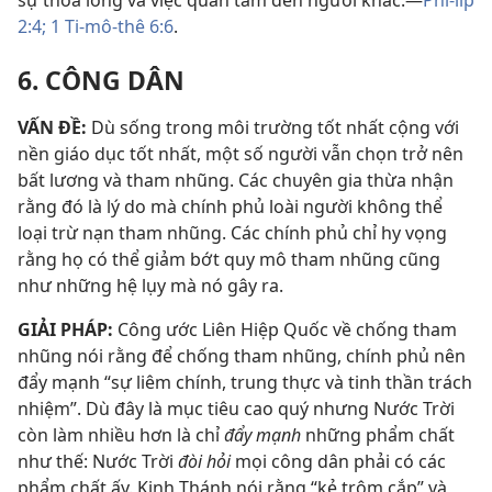
2:4;
1 Ti-mô-thê 6:6
.
6. CÔNG DÂN
VẤN ĐỀ:
Dù sống trong môi trường tốt nhất cộng với
nền giáo dục tốt nhất, một số người vẫn chọn trở nên
bất lương và tham nhũng. Các chuyên gia thừa nhận
rằng đó là lý do mà chính phủ loài người không thể
loại trừ nạn tham nhũng. Các chính phủ chỉ hy vọng
rằng họ có thể giảm bớt quy mô tham nhũng cũng
như những hệ lụy mà nó gây ra.
GIẢI PHÁP:
Công ước Liên Hiệp Quốc về chống tham
nhũng nói rằng để chống tham nhũng, chính phủ nên
đẩy mạnh “sự liêm chính, trung thực và tinh thần trách
nhiệm”. Dù đây là mục tiêu cao quý nhưng Nước Trời
còn làm nhiều hơn là chỉ
đẩy mạnh
những phẩm chất
như thế: Nước Trời
đòi hỏi
mọi công dân phải có các
phẩm chất ấy. Kinh Thánh nói rằng “kẻ trộm cắp” và