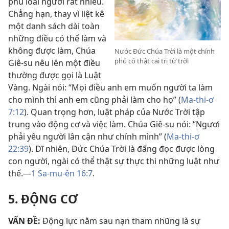
phủ loài người rất nhiều.
Chẳng hạn, thay vì liệt kê
một danh sách dài toàn
những điều có thể làm và
không được làm, Chúa
Nước Đức Chúa Trời là một chính
phủ có thật cai trị từ trời
Giê-su nêu lên một điều
thường được gọi là Luật
Vàng. Ngài nói: “Mọi điều anh em muốn người ta làm
cho mình thì anh em cũng phải làm cho họ” (
Ma-thi-ơ
7:12
). Quan trọng hơn, luật pháp của Nước Trời tập
trung vào động cơ và việc làm. Chúa Giê-su nói: “Ngươi
phải yêu người lân cận như chính mình” (
Ma-thi-ơ
22:39
). Dĩ nhiên, Đức Chúa Trời là đấng đọc được lòng
con người, ngài có thể thật sự thực thi những luật như
thế.—
1 Sa-mu-ên 16:7
.
5. ĐỘNG CƠ
VẤN ĐỀ:
Động lực nằm sau nạn tham nhũng là sự