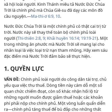
xã hội loài người. Kinh Thánh miêu tả Nước Đức Chúa
Trời là chính phủ mà Chúa Giê-su đã dạy các môn đồ
cầu nguyện.—
Ma-thi-ơ 6:9, 10
.
Nước Đức Chúa Trời là một chính phủ có thật cai trị từ
trời. Nước này sẽ thay thế toàn bộ chính phủ loài
người (
Thi-thiên 2:8, 9;
Khải huyền 16:14;
19:19-21
). Một
trong những ân phước mà Nước Trời sẽ mang lại cho
nhân loại là việc loại trừ nạn tham nhũng. Hãy xem sáu
đặc điểm mà Nước Trời đảm bảo sẽ thực hiện.
1. QUYỀN LỰC
VẤN ĐỀ:
Chính phủ loài người do công dân tài trợ, chủ
yếu qua việc thu thuế. Dòng tiền này cám dỗ một số
quan chức chiếm đoạt, còn số khác nhận hối lộ từ
những người muốn được giảm thuế hoặc các khoản
phí phải nộp cho chính phủ. Một vòng luẩn quẩn diễn
ra—chính phủ tăng thuế để bù đắp cho những thất