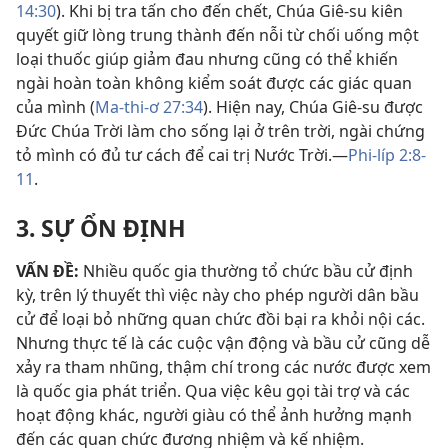
14:30
). Khi bị tra tấn cho đến chết, Chúa Giê-su kiên
quyết giữ lòng trung thành đến nỗi từ chối uống một
loại thuốc giúp giảm đau nhưng cũng có thể khiến
ngài hoàn toàn không kiểm soát được các giác quan
của mình (
Ma-thi-ơ 27:34
). Hiện nay, Chúa Giê-su được
Đức Chúa Trời làm cho sống lại ở trên trời, ngài chứng
tỏ mình có đủ tư cách để cai trị Nước Trời.—
Phi-líp 2:8-
11
.
3. SỰ ỔN ĐỊNH
VẤN ĐỀ:
Nhiều quốc gia thường tổ chức bầu cử định
kỳ, trên lý thuyết thì việc này cho phép người dân bầu
cử để loại bỏ những quan chức đồi bại ra khỏi nội các.
Nhưng thực tế là các cuộc vận động và bầu cử cũng dễ
xảy ra tham nhũng, thậm chí trong các nước được xem
là quốc gia phát triển. Qua việc kêu gọi tài trợ và các
hoạt động khác, người giàu có thể ảnh hưởng mạnh
đến các quan chức đương nhiệm và kế nhiệm.