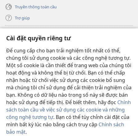
Truyền thông toàn cầu
Trợ giúp
Đóng góp
(mở
Cài đặt quyền riêng tư
cửa
sổ
Để cung cấp cho bạn trải nghiệm tốt nhất có thể,
THƯ VIỆN TRỰC TUYẾN Tháp Canh
(mở
mới)
chúng tôi sử dụng cookie và các công nghệ tương tự.
cửa
®
JW Hub
Một số cookie là cần thiết để trang web của chúng tôi
sổ
(mở
mới)
hoạt động và không thể bị từ chối. Bạn có thể chấp
cửa
®
JW Library
sổ
nhận hoặc từ chối việc sử dụng các cookie bổ sung
mới)
mà chúng tôi chỉ sử dụng để cải thiện trải nghiệm của
Thư viện Tháp Canh
bạn. Không có dữ liệu nào trong số này sẽ được bán
hoặc sử dụng để tiếp thị. Để biết thêm, hãy đọc
Chính
sách toàn cầu về việc sử dụng các cookie và những
công nghệ tương tự
. Bạn có thể tùy chỉnh cài đặt của
Copyright
© 2026 Watch Tower Bible and Tract Society of Pennsylvania.
mình bất kỳ lúc nào bằng cách truy cập
Chính sách
ĐIỀU KHOẢN SỬ DỤNG
|
CHÍNH SÁCH BẢO MẬT
|
CÀI ĐẶT QUYỀN
bảo mật
.
Hi
RIÊNG TƯ