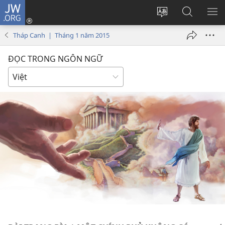
JW.ORG
Đăng
nhập
Thay
Tìm
HI
(mở
đổi
kiếm
BẢ
Tháp Canh | Tháng 1 năm 2015
cửa
ngôn
JW.ORG
CH
sổ
ngữ
ĐỌC TRONG NGÔN NGỮ
mới)
của
trang