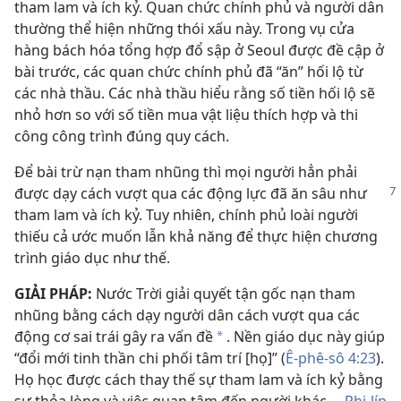
tham lam và ích kỷ. Quan chức chính phủ và người dân
thường thể hiện những thói xấu này. Trong vụ cửa
hàng bách hóa tổng hợp đổ sập ở Seoul được đề cập ở
bài trước, các quan chức chính phủ đã “ăn” hối lộ từ
các nhà thầu. Các nhà thầu hiểu rằng số tiền hối lộ sẽ
nhỏ hơn so với số tiền mua vật liệu thích hợp và thi
công công trình đúng quy cách.
Để bài trừ nạn tham nhũng thì mọi người hẳn phải
được dạy cách vượt qua các động lực đã ăn
sâu như
tham lam và ích kỷ. Tuy nhiên, chính phủ loài người
thiếu cả ước muốn lẫn khả năng để thực hiện chương
trình giáo dục như thế.
GIẢI PHÁP:
Nước Trời giải quyết tận gốc nạn tham
nhũng bằng cách dạy người dân cách vượt qua các
động cơ sai trái gây ra vấn đề
. Nền giáo dục này giúp
*
“đổi mới tinh thần chi phối tâm trí [họ]” (
Ê-phê-sô 4:23
).
Họ học được cách thay thế sự tham lam và ích kỷ bằng
sự thỏa lòng và việc quan tâm đến người khác.—
Phi-líp