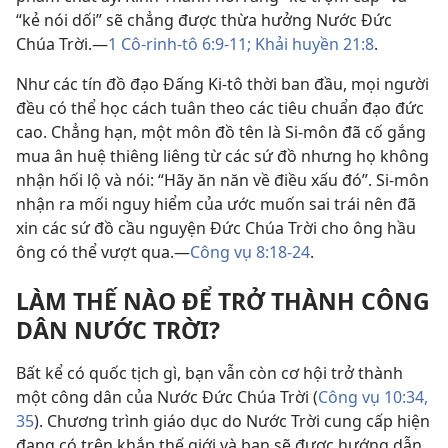
“kẻ nói dối” sẽ chẳng được thừa hưởng Nước Đức
Chúa Trời.—
1 Cô-rinh-tô 6:9-11;
Khải huyền 21:8
.
Như các tín đồ đạo Đấng Ki-tô thời ban đầu, mọi người
đều có thể học cách tuân theo các tiêu chuẩn đạo đức
cao. Chẳng hạn, một môn đồ tên là Si-môn đã cố gắng
mua ân huệ thiêng liêng từ các sứ đồ nhưng họ không
nhận hối lộ và nói: “Hãy ăn năn về điều xấu đó”. Si-môn
nhận ra mối nguy hiểm của ước muốn sai trái nên đã
xin các sứ đồ cầu nguyện Đức Chúa Trời cho ông hầu
ông có thể vượt qua.—
Công vụ 8:18-24
.
LÀM THẾ NÀO ĐỂ TRỞ THÀNH CÔNG
DÂN NƯỚC TRỜI?
Bất kể có quốc tịch gì, bạn vẫn còn cơ hội trở thành
một công dân của Nước Đức Chúa Trời (
Công vụ 10:34,
35
). Chương trình giáo dục do Nước Trời cung cấp hiện
đang có trên khắp thế giới và bạn sẽ được hướng dẫn.