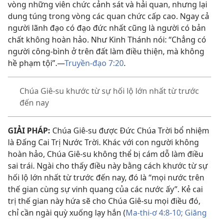
vòng những viên chức cảnh sát và hải quan, nhưng lại
dung túng trong vòng các quan chức cấp cao. Ngay cả
người lãnh đạo có đạo đức nhất cũng là người có bản
chất không hoàn hảo. Như Kinh Thánh nói: “Chẳng có
người công-bình ở trên đất làm điều thiện, mà không
hề phạm tội”.—
Truyền-đạo 7:20
.
Chúa Giê-su khước từ sự hối lộ lớn nhất từ trước
đến nay
GIẢI PHÁP:
Chúa Giê-su được Đức Chúa Trời bổ nhiệm
là Đấng Cai Trị Nước Trời. Khác với con người không
hoàn hảo, Chúa Giê-su không thể bị cám dỗ làm điều
sai trái. Ngài cho thấy điều này bằng cách khước từ sự
hối lộ lớn nhất từ trước đến nay, đó là “mọi nước trên
thế gian cùng sự vinh quang của các nước ấy”. Kẻ cai
trị thế gian này hứa sẽ cho Chúa Giê-su mọi điều đó,
chỉ cần ngài quỳ xuống lạy hắn (
Ma-thi-ơ 4:8-10;
Giăng