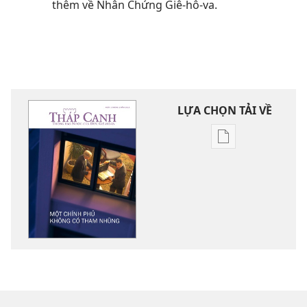
thêm về Nhân Chứng Giê-hô-va.
LỰA CHỌN TẢI VỀ
Tùy
chọn
tải
về
các
tài
liệu
điện
tử
THÁP