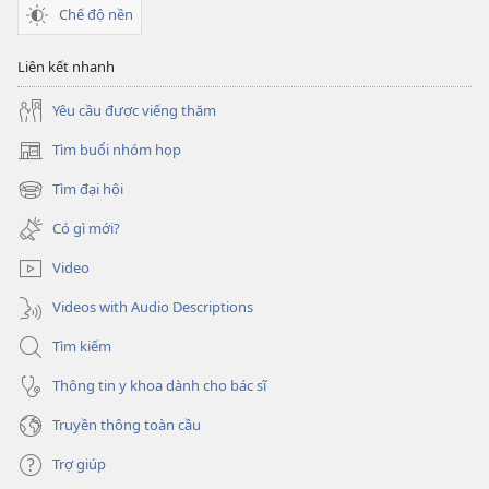
Chế độ nền
không
có
Liên kết nhanh
tham
nhũng
Yêu cầu được viếng thăm
Tìm buổi nhóm họp
(mở
cửa
Tìm đại hội
(mở
sổ
cửa
mới)
Có gì mới?
sổ
mới)
Video
Videos with Audio Descriptions
Tìm kiếm
Thông tin y khoa dành cho bác sĩ
Truyền thông toàn cầu
Trợ giúp