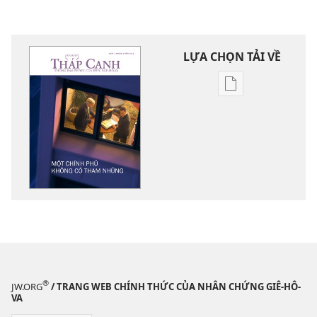
LỰA CHỌN TẢI VỀ
Tùy
chọn
tải
về
các
tài
liệu
điện
tử
THÁP
CANH
Một
®
JW.ORG
/ TRANG WEB CHÍNH THỨC CỦA NHÂN CHỨNG GIÊ-HÔ-
chính
VA
phủ