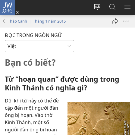
JW.ORG
Đăng
nhập
Thay
Tìm
HI
(mở
đổi
kiếm
BẢ
Tháp Canh | Tháng 1 năm 2015
cửa
ngôn
JW.ORG
CH
sổ
ngữ
ĐỌC TRONG NGÔN NGỮ
mới)
của
trang
Bạn có biết?
Từ “hoạn quan” được dùng trong
Kinh Thánh có nghĩa gì?
Đôi khi từ này có thể đề
cập đến một người đàn
ông bị hoạn. Vào thời
Kinh Thánh, một số
người đàn ông bị hoạn