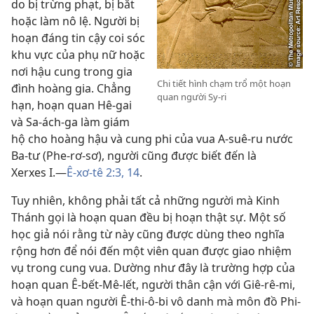
do bị trừng phạt, bị bắt
hoặc làm nô lệ. Người bị
hoạn đáng tin cậy coi sóc
khu vực của phụ nữ hoặc
nơi hậu cung trong gia
Chi tiết hình chạm trổ một hoạn
đình hoàng gia. Chẳng
quan người Sy-ri
hạn, hoạn quan Hê-gai
và Sa-ách-ga làm giám
hộ cho hoàng hậu và cung phi của vua A-suê-ru nước
Ba-tư (Phe-rơ-sơ), người cũng được biết đến là
Xerxes I.—
Ê-xơ-tê 2:3,
14
.
Tuy nhiên, không phải tất cả những người mà Kinh
Thánh gọi là hoạn quan đều bị hoạn thật sự. Một số
học giả nói rằng từ này cũng được dùng theo nghĩa
rộng hơn để nói đến một viên quan được giao nhiệm
vụ trong cung vua. Dường như đây là trường hợp của
hoạn quan Ê-bết-Mê-lết, người thân cận với Giê-rê-mi,
và hoạn quan người Ê-thi-ô-bi vô danh mà môn đồ Phi-