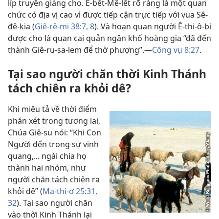
líp truyền giảng cho. Ê-bết-Mê-lết rõ ràng là một quan
chức có địa vị cao vì được tiếp cận trực tiếp với vua Sê-
đê-kia (
Giê-rê-mi 38:7, 8
). Và hoạn quan người Ê-thi-ô-bi
được cho là quan cai quản ngân khố hoàng gia “đã đến
thành Giê-ru-sa-lem để thờ phượng”.—
Công vụ 8:27
.
Tại sao người chăn thời Kinh Thánh
tách chiên ra khỏi dê?
Khi miêu tả về thời điểm
phán xét trong tương lai,
Chúa Giê-su nói: “Khi Con
Người đến trong sự vinh
quang,... ngài chia họ
thành hai nhóm, như
người chăn tách chiên ra
khỏi dê” (
Ma-thi-ơ 25:31,
32
). Tại sao người chăn
vào thời Kinh Thánh lại