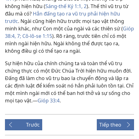
không hiện hữu (
Sáng-thế Ký 1:1, 2
). Thế thì vũ trụ từ
đâu mà có?
Hẳn đấng tạo ra vũ trụ phải hiện hữu
trước
. Ngài cũng hiện hữu trước mọi tạo vật thông
minh khác, như Con một của ngài và các thiên sứ (
Gióp
38:4,
7;
Cô-lô-se 1:15
). Rõ ràng, trước tiên chỉ có một
mình ngài hiện hữu. Ngài không thể được tạo ra,
không điều gì có thể tạo ra ngài.
Sự hiện hữu của chính chúng ta và toàn thể vũ trụ
chứng thực có một Đức Chúa Trời hiện hữu muôn đời.
Đấng đã làm cho vũ trụ bao la chuyển động và lập ra
các định luật để kiểm soát nó hẳn phải luôn tồn tại. Chỉ
một mình ngài mới có thể ban hơi thở và sự sống cho
mọi tạo vật.—
Gióp 33:4
.
Trước
Tiếp theo