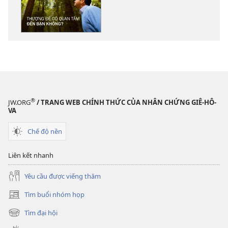
các
tài
liệu
điện
tử
THÁP
CANH
Thượng
®
JW.ORG
/ TRANG WEB CHÍNH THỨC CỦA NHÂN CHỨNG GIÊ-HÔ-
Đế
VA
có
Chế độ nền
quan
tâm
Liên kết nhanh
đến
bạn
Yêu cầu được viếng thăm
không?
Tìm buổi nhóm họp
(mở
cửa
Tìm đại hội
(mở
sổ
cửa
mới)