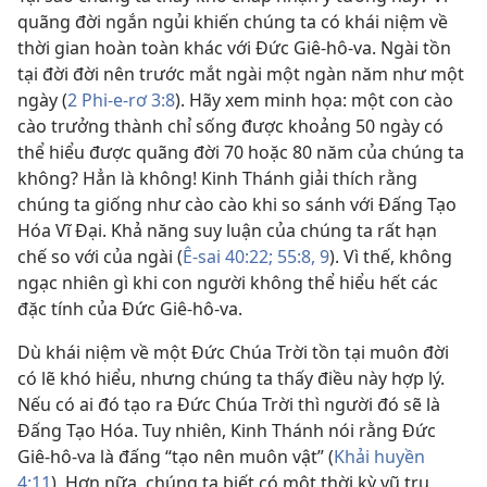
quãng đời ngắn ngủi khiến chúng ta có khái niệm về
thời gian hoàn toàn khác với Đức Giê-hô-va. Ngài tồn
tại đời đời nên trước mắt ngài một ngàn năm như một
ngày (
2 Phi-e-rơ 3:8
). Hãy xem minh họa: một con cào
cào trưởng thành chỉ sống được khoảng 50 ngày có
thể hiểu được quãng đời 70 hoặc 80 năm của chúng ta
không? Hẳn là không! Kinh Thánh giải thích rằng
chúng ta giống như cào cào khi so sánh với Đấng Tạo
Hóa Vĩ Đại. Khả năng suy luận của chúng ta rất hạn
chế so với của ngài (
Ê-sai 40:22;
55:8, 9
). Vì thế, không
ngạc nhiên gì khi con người không thể hiểu hết các
đặc tính của Đức Giê-hô-va.
Dù khái niệm về một Đức Chúa Trời tồn tại muôn đời
có lẽ khó hiểu, nhưng chúng ta thấy điều này hợp lý.
Nếu có ai đó tạo ra Đức Chúa Trời thì người đó sẽ là
Đấng Tạo Hóa. Tuy nhiên, Kinh Thánh nói rằng Đức
Giê-hô-va là đấng “tạo nên muôn vật” (
Khải huyền
4:11
). Hơn nữa, chúng ta biết có một thời kỳ vũ trụ