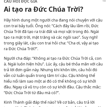
CÂU HỎI ĐỘC GIẢ
Ai tạo ra Đức Chúa Trời?
Hãy hình dung một người cha đang nói chuyện với cậu
con trai bảy tuổi. Ông nói: “Cách đây lâu lắm rồi, Đức
Chúa Trời đã tạo ra trái đất và mọi vật trong đó. Ngài
tạo ra mặt trời, mặt trăng và các ngôi sao”. Suy nghĩ
trong giây lát, cậu con trai hỏi cha: “Cha ơi, vậy ai tạo
ra Đức Chúa Trời?”.
Người cha đáp: “Không ai tạo ra Đức Chúa Trời cả, con
à. Ngài luôn hiện hữu”. Lúc ấy, cậu bé thỏa mãn với câu
trả lời đơn giản này. Nhưng khi khôn lớn, câu hỏi đó
vẫn cứ luẩn quẩn trong tâm trí cậu. Cậu không thể
hiểu nổi làm sao một ai đó có thể không có sự khởi
đầu. Ngay cả vũ trụ còn có sự khởi đầu. Cậu thắc mắc:
“Đức Chúa Trời từ đâu mà có?”.
Kinh Thánh giải đáp thế nào? Về cơ bản, câu trả lời