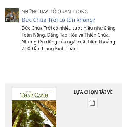
NHỮNG DẠY DỖ QUAN TRỌNG
Đức Chúa Trời có tên không?
Đức Chúa Trời có nhiều tước hiệu như Đấng
Toàn Năng, Đấng Tạo Hóa và Thiên Chúa.
Nhưng tên riêng của ngài xuất hiện khoảng
7.000 lần trong Kinh Thánh
LỰA CHỌN TẢI VỀ
Tùy
chọn
tải
về