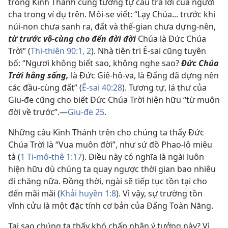
trong Kinh Thánh cũng tương tự câu trả lời của người
cha trong ví dụ trên. Môi-se viết: “Lạy Chúa... trước khi
núi-non chưa sanh ra, đất và thế-gian chưa dựng-nên,
từ trước vô-cùng cho đến đời đời
Chúa là Đức Chúa
Trời” (
Thi-thiên 90:1, 2
). Nhà tiên tri Ê-sai cũng tuyên
bố: “Ngươi không biết sao, không nghe sao?
Đức Chúa
Trời hằng sống,
là Đức Giê-hô-va, là Đấng đã dựng nên
các đầu-cùng đất” (
Ê-sai 40:28
). Tương tự, lá thư của
Giu-đe cũng cho biết Đức Chúa Trời hiện hữu “từ muôn
đời về trước”.—
Giu-đe 25
.
Những câu Kinh Thánh trên cho chúng ta thấy Đức
Chúa Trời là “Vua muôn đời”, như sứ đồ Phao-lô miêu
tả (
1 Ti-mô-thê 1:17
). Điều này có nghĩa là ngài luôn
hiện hữu dù chúng ta quay ngược thời gian bao nhiêu
đi chăng nữa. Đồng thời, ngài sẽ tiếp tục tồn tại cho
đến mãi mãi (
Khải huyền 1:8
). Vì vậy, sự trường tồn
vĩnh cửu là một đặc tính cơ bản của Đấng Toàn Năng.
Tại sao chúng ta thấy khó chấp nhận ý tưởng này? Vì