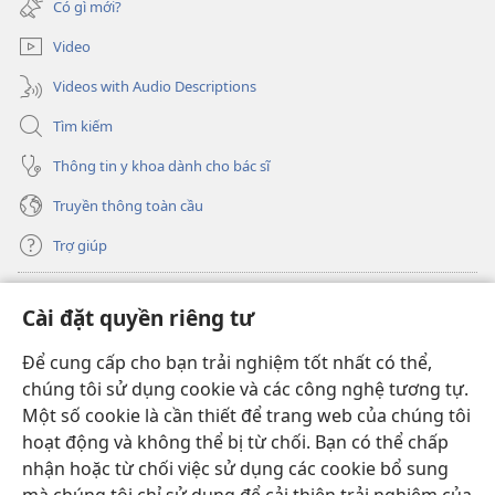
Có gì mới?
sổ
mới)
Video
Videos with Audio Descriptions
Tìm kiếm
Thông tin y khoa dành cho bác sĩ
Truyền thông toàn cầu
Trợ giúp
Đóng góp
(mở
Cài đặt quyền riêng tư
cửa
sổ
Để cung cấp cho bạn trải nghiệm tốt nhất có thể,
THƯ VIỆN TRỰC TUYẾN Tháp Canh
(mở
mới)
chúng tôi sử dụng cookie và các công nghệ tương tự.
cửa
®
JW Hub
Một số cookie là cần thiết để trang web của chúng tôi
sổ
(mở
mới)
hoạt động và không thể bị từ chối. Bạn có thể chấp
cửa
®
JW Library
sổ
nhận hoặc từ chối việc sử dụng các cookie bổ sung
mới)