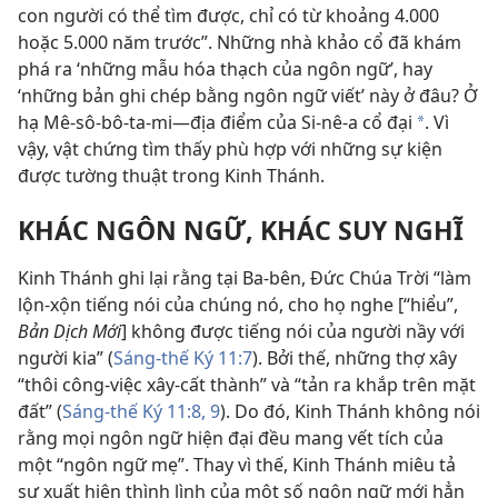
con người có thể tìm được, chỉ có từ khoảng 4.000
hoặc 5.000 năm trước”. Những nhà khảo cổ đã khám
phá ra ‘những mẫu hóa thạch của ngôn ngữ’, hay
‘những bản ghi chép bằng ngôn ngữ viết’ này ở đâu? Ở
hạ Mê-sô-bô-ta-mi—địa điểm của Si-nê-a cổ đại
. Vì
*
vậy, vật chứng tìm thấy phù hợp với những sự kiện
được tường thuật trong Kinh Thánh.
KHÁC NGÔN NGỮ, KHÁC SUY NGHĨ
Kinh Thánh ghi lại rằng tại Ba-bên, Ðức Chúa Trời “làm
lộn-xộn tiếng nói của chúng nó, cho họ nghe [“hiểu”,
Bản Dịch Mới
] không được tiếng nói của người nầy với
người kia” (
Sáng-thế Ký 11:7
). Bởi thế, những thợ xây
“thôi công-việc xây-cất thành” và “tản ra khắp trên mặt
đất” (
Sáng-thế Ký 11:8, 9
). Do đó, Kinh Thánh không nói
rằng mọi ngôn ngữ hiện đại đều mang vết tích của
một “ngôn ngữ mẹ”. Thay vì thế, Kinh Thánh miêu tả
sự xuất hiện thình lình của một số ngôn ngữ mới hẳn