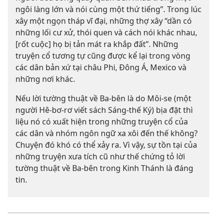
ngôi làng lớn và nói cùng một thứ tiếng”. Trong lúc
xây một ngọn tháp vĩ đại, những thợ xây “dần có
những lối cư xử, thói quen và cách nói khác nhau,
[rốt cuộc] họ bị tản mát ra khắp đất”. Những
truyện cổ tương tự cũng được kể lại trong vòng
các dân bản xứ tại châu Phi, Ðông Á, Mexico và
những nơi khác.
Nếu lời tường thuật về Ba-bên là do Môi-se (một
người Hê-bơ-rơ viết sách Sáng-thế Ký) bịa đặt thì
liệu nó có xuất hiện trong những truyện cổ của
các dân và nhóm ngôn ngữ xa xôi đến thế không?
Chuyện đó khó có thể xảy ra. Vì vậy, sự tồn tại của
những truyện xưa tích cũ như thế chứng tỏ lời
tường thuật về Ba-bên trong Kinh Thánh là đáng
tin.