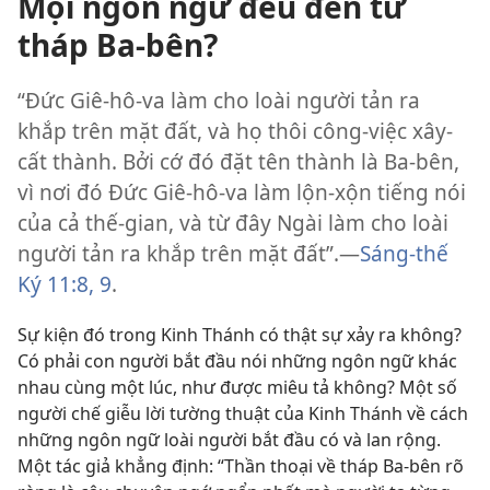
Mọi ngôn ngữ đều đến từ
tháp Ba-bên?
“Ðức Giê-hô-va làm cho loài người tản ra
khắp trên mặt đất, và họ thôi công-việc xây-
cất thành. Bởi cớ đó đặt tên thành là Ba-bên,
vì nơi đó Ðức Giê-hô-va làm lộn-xộn tiếng nói
của cả thế-gian, và từ đây Ngài làm cho loài
người tản ra khắp trên mặt đất”.—
Sáng-thế
Ký 11:8, 9
.
Sự kiện đó trong Kinh Thánh có thật sự xảy ra không?
Có phải con người bắt đầu nói những ngôn ngữ khác
nhau cùng một lúc, như được miêu tả không? Một số
người chế giễu lời tường thuật của Kinh Thánh về cách
những ngôn ngữ loài người bắt đầu có và lan rộng.
Một tác giả khẳng định: “Thần thoại về tháp Ba-bên rõ