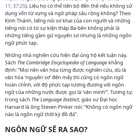
11;
37:25
). Liệu họ có thể tiến bộ đến thế nếu không sử
dụng vốn từ vựng và ngữ pháp sâu rộng không? Theo
Kinh Thánh, tiếng nói sơ khai của con người và những
tiếng nói có từ sự kiện tháp Ba-bên không phải là
những tiếng gầm gừ nguyên sơ nhưng là những ngôn
ngữ phức tạp.
Những nhà nghiên cứu hiện đại ủng hộ kết luận này.
Sách
The Cambridge Encyclopedia of Language
khẳng
định: “Mọi nền văn hóa từng được nghiên cứu, dù là
văn hóa ‘nguyên sơ’ đến mấy thì cũng có ngôn ngữ
hoàn chỉnh, với độ phức tạp tương đương với ngôn
ngữ của những nước được gọi là ‘văn minh’”. Tương tự,
trong sách
The Language Instinct,
giáo sư Ðại học
Harvard là ông Steven Pinker nói: “Không có ngôn ngữ
nào là ngôn ngữ thời kỳ đồ đá”.
NGÔN NGỮ SẼ RA SAO?