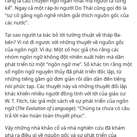
ràng là câu chuyện ngớ ngẩn nhất mà người ta từng
kể”. Ngay cả một ráp-bi người Do Thái cũng gọi đó là
“sự cố gắng ngô nghê nhằm giải thích nguồn gốc của
các nước”.
Tại sao người ta bác bỏ lời tường thuật về tháp Ba-
bên? Vì nó đi ngược với những thuyết về nguồn gốc
của ngôn ngữ. Ví dụ: Một số học giả cho rằng các
nhóm ngôn ngữ không đột nhiên xuất hiện mà dần
phát triển từ một “ngôn ngữ mẹ”. Số khác tin rằng một
số ngôn ngữ nguyên thủy đã phát triển độc lập, từ
những tiếng gầm gừ đơn giản rồi dần dần đến tiếng
nói phức tạp. Các thuyết này và những thuyết đối lập
khác khiến nhiều người đồng tình với lời của giáo sư
W. T. Fitch, tác giả một sách về sự phát triển của ngôn
ngữ (
The Evolution of Language
): “Chúng ta chưa có câu
trả lời nào hoàn toàn thuyết phục”.
Vậy những nhà khảo cổ và nhà nghiên cứu đã khám
phá ra điều gì về nguồn gốc và sự phát triển của