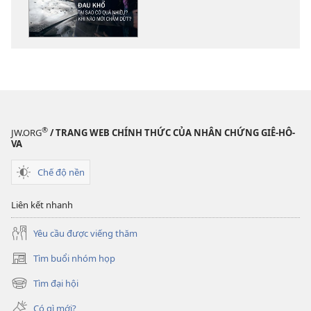
các
tài
liệu
điện
tử
THÁP
CANH
Ðau
®
JW.ORG
/ TRANG WEB CHÍNH THỨC CỦA NHÂN CHỨNG GIÊ-HÔ-
khổ
VA
—
Chế độ nền
Tại
sao
Liên kết nhanh
có
quá
Yêu cầu được viếng thăm
nhiều?
Khi
Tìm buổi nhóm họp
(mở
nào
cửa
Tìm đại hội
(mở
mới
sổ
cửa
mới)
chấm
Có gì mới?