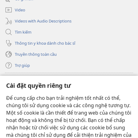
sổ
dứt?
mới)
Video
Videos with Audio Descriptions
Tìm kiếm
Thông tin y khoa dành cho bác sĩ
Truyền thông toàn cầu
Trợ giúp
Đóng góp
(mở
Cài đặt quyền riêng tư
cửa
sổ
Để cung cấp cho bạn trải nghiệm tốt nhất có thể,
THƯ VIỆN TRỰC TUYẾN Tháp Canh
(mở
mới)
chúng tôi sử dụng cookie và các công nghệ tương tự.
cửa
®
JW Hub
Một số cookie là cần thiết để trang web của chúng tôi
sổ
(mở
mới)
hoạt động và không thể bị từ chối. Bạn có thể chấp
cửa
®
JW Library
sổ
nhận hoặc từ chối việc sử dụng các cookie bổ sung
mới)
mà chúng tôi chỉ sử dụng để cải thiện trải nghiệm của