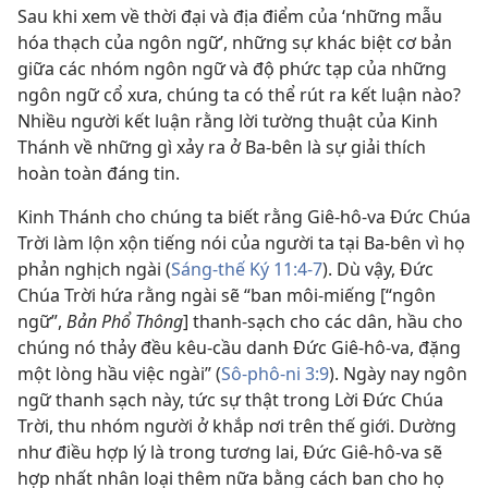
Sau khi xem về thời đại và địa điểm của ‘những mẫu
hóa thạch của ngôn ngữ’, những sự khác biệt cơ bản
giữa các nhóm ngôn ngữ và độ phức tạp của những
ngôn ngữ cổ xưa, chúng ta có thể rút ra kết luận nào?
Nhiều người kết luận rằng lời tường thuật của Kinh
Thánh về những gì xảy ra ở Ba-bên là sự giải thích
hoàn toàn đáng tin.
Kinh Thánh cho chúng ta biết rằng Giê-hô-va Ðức Chúa
Trời làm lộn xộn tiếng nói của người ta tại Ba-bên vì họ
phản nghịch ngài (
Sáng-thế Ký 11:4-7
). Dù vậy, Ðức
Chúa Trời hứa rằng ngài sẽ “ban môi-miếng [“ngôn
ngữ”,
Bản Phổ Thông
] thanh-sạch cho các dân, hầu cho
chúng nó thảy đều kêu-cầu danh Ðức Giê-hô-va, đặng
một lòng hầu việc ngài” (
Sô-phô-ni 3:9
). Ngày nay ngôn
ngữ thanh sạch này, tức sự thật trong Lời Ðức Chúa
Trời, thu nhóm người ở khắp nơi trên thế giới. Dường
như điều hợp lý là trong tương lai, Ðức Giê-hô-va sẽ
hợp nhất nhân loại thêm nữa bằng cách ban cho họ