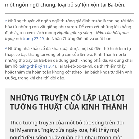
một ngôn ngữ chung, loại bỏ sự lộn xộn tại Ba-bên.
^
Những thuyết về ngôn ngữ thường giả định trước là con người tiến
hóa từ những con vật giống như vượn. Ðể xem xét những lời khẳng
định ấy, xin xem sách mỏng
Nguồn gốc sự sống—Năm câu hỏi quan
trọng
nơi
trang 27-29
, do Nhân Chứng Giê-hô-va xuất bản.
^
Những nhà khảo cổ đã khai quật được một số đền thờ hình kim tự
tháp, có bậc thang tại vùng phụ cận của Si-nê-a. Kinh Thánh nói là
những thợ xây tại Ba-bên đã dùng gạch, không phải đá, và dùng chai
làm hồ (
Sáng-thế Ký 11:3, 4
). Tại Mê-sô-bô-ta-mi, đá thì “hiếm thấy
hoặc thậm chí hoàn toàn không có” (theo Tân bách khoa từ điển Anh
Quốc), trong khi chai thì dồi dào.
NHỮNG TRUYỆN CỔ LẶP LẠI LỜI
TƯỜNG THUẬT CỦA KINH THÁNH
Theo tương truyền của một bộ tộc sống trên đồi
tại Myanmar, “ngày xửa ngày xưa, hết thảy mọi
người đều sống quây quần bên nhau trong một