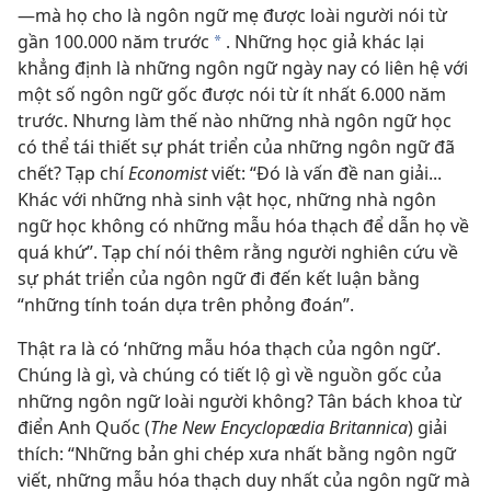
—mà họ cho là ngôn ngữ mẹ được loài người nói từ
gần 100.000 năm trước
. Những học giả khác lại
*
khẳng định là những ngôn ngữ ngày nay có liên hệ với
một số ngôn ngữ gốc được nói từ ít nhất 6.000 năm
trước. Nhưng làm thế nào những nhà ngôn ngữ học
có thể tái thiết sự phát triển của những ngôn ngữ đã
chết? Tạp chí
Economist
viết: “Ðó là vấn đề nan giải...
Khác với những nhà sinh vật học, những nhà ngôn
ngữ học không có những mẫu hóa thạch để dẫn họ về
quá khứ”. Tạp chí nói thêm rằng người nghiên cứu về
sự phát triển của ngôn ngữ đi đến kết luận bằng
“những tính toán dựa trên phỏng đoán”.
Thật ra là có ‘những mẫu hóa thạch của ngôn ngữ’.
Chúng là gì, và chúng có tiết lộ gì về nguồn gốc của
những ngôn ngữ loài người không? Tân bách khoa từ
điển Anh Quốc (
The New Encyclopædia Britannica
) giải
thích: “Những bản ghi chép xưa nhất bằng ngôn ngữ
viết, những mẫu hóa thạch duy nhất của ngôn ngữ mà