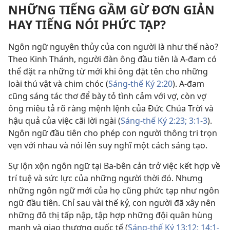
NHỮNG TIẾNG GẦM GỪ ÐƠN GIẢN
HAY TIẾNG NÓI PHỨC TẠP?
Ngôn ngữ nguyên thủy của con người là như thế nào?
Theo Kinh Thánh, người đàn ông đầu tiên là A-đam có
thể đặt ra những từ mới khi ông đặt tên cho những
loài thú vật và chim chóc (
Sáng-thế Ký 2:20
). A-đam
cũng sáng tác thơ để bày tỏ tình cảm với vợ, còn vợ
ông miêu tả rõ ràng mệnh lệnh của Ðức Chúa Trời và
hậu quả của việc cãi lời ngài (
Sáng-thế Ký 2:23;
3:1-3
).
Ngôn ngữ đầu tiên cho phép con người thông tri trọn
vẹn với nhau và nói lên suy nghĩ một cách sáng tạo.
Sự lộn xộn ngôn ngữ tại Ba-bên cản trở việc kết hợp về
trí tuệ và sức lực của những người thời đó. Nhưng
những ngôn ngữ mới của họ cũng phức tạp như ngôn
ngữ đầu tiên. Chỉ sau vài thế kỷ, con người đã xây nên
những đô thị tấp nập, tập hợp những đội quân hùng
mạnh và giao thương quốc tế (
Sáng-thế Ký 13:12;
14:1-