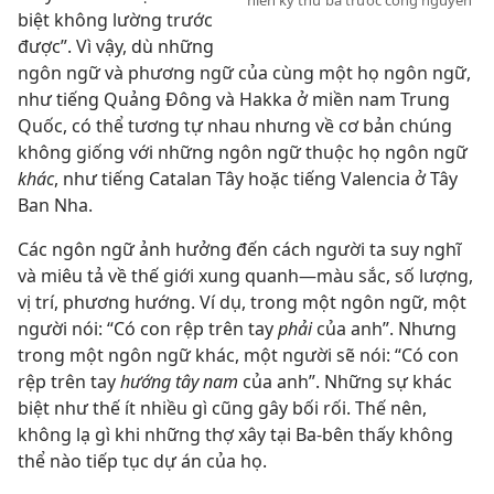
niên kỷ thứ ba trước công nguyên
biệt không lường trước
được”. Vì vậy, dù những
ngôn ngữ và phương ngữ của cùng một họ ngôn ngữ,
như tiếng Quảng Ðông và Hakka ở miền nam Trung
Quốc, có thể tương tự nhau nhưng về cơ bản chúng
không giống với những ngôn ngữ thuộc họ ngôn ngữ
khác
, như tiếng Catalan Tây hoặc tiếng Valencia ở Tây
Ban Nha.
Các ngôn ngữ ảnh hưởng đến cách người ta suy nghĩ
và miêu tả về thế giới xung quanh—màu sắc,
số lượng,
vị trí, phương hướng. Ví dụ, trong một ngôn ngữ, một
người nói: “Có con rệp trên tay
phải
của anh”. Nhưng
trong một ngôn ngữ khác, một người sẽ nói: “Có con
rệp trên tay
hướng tây nam
của anh”. Những sự khác
biệt như thế ít nhiều gì cũng gây bối rối. Thế nên,
không lạ gì khi những thợ xây tại Ba-bên thấy không
thể nào tiếp tục dự án của họ.