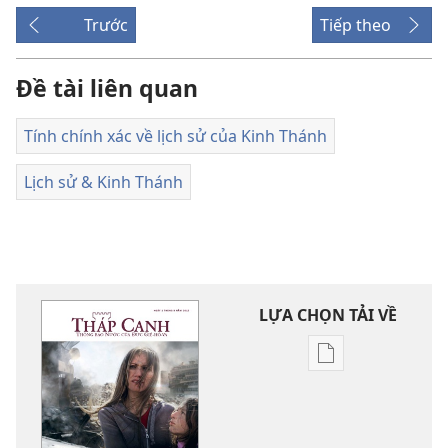
Trước
Tiếp theo
Đề tài liên quan
Tính chính xác về lịch sử của Kinh Thánh
Lịch sử & Kinh Thánh
LỰA CHỌN TẢI VỀ
Tùy
chọn
tải
về