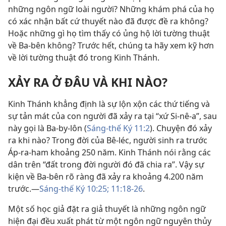
những ngôn ngữ loài người? Những khám phá của họ
có xác nhận bất cứ thuyết nào đã được đề ra không?
Hoặc những gì họ tìm thấy có ủng hộ lời tường thuật
về Ba-bên không? Trước hết, chúng ta hãy xem kỹ hơn
về lời tường thuật đó trong Kinh Thánh.
XẢY RA Ở ÐÂU VÀ KHI NÀO?
Kinh Thánh khẳng định là sự lộn xộn các thứ tiếng và
sự tản mát của con người đã xảy ra tại “xứ Si-nê-a”, sau
này gọi là Ba-by-lôn (
Sáng-thế Ký 11:2
). Chuyện đó xảy
ra khi nào? Trong đời của
Bê-léc, người sinh ra trước
Áp-ra-ham khoảng 250 năm. Kinh Thánh nói rằng các
dân trên “đất trong đời người đó đã chia ra”. Vậy sự
kiện về Ba-bên rõ ràng đã xảy ra khoảng 4.200 năm
trước.—
Sáng-thế Ký 10:25;
11:18-26
.
Một số học giả đặt ra giả thuyết là những ngôn ngữ
hiện đại đều xuất phát từ một ngôn ngữ nguyên thủy